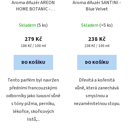
Aroma difuzér AREON
Aroma difuzér SANTINI -
HOME BOTANIC -
Blue Velvet
Saffron, 150 ml
Průměrné
Skladem
(5 ks)
Skladem
(>5 ks)
hodnocení
produktu
279 Kč
238 Kč
je
Měrná
Měrná
186 Kč / 100 ml
238 Kč / 100 ml
cena:
cena:
5,0
z
DO KOŠÍKU
DO KOŠÍKU
5
hvězdiček.
Tento parfém byl navržen
Dřevitá a kořenitá
předními francouzskými
vůně, která zanechává
odborníky jako luxusní vůně
smyslnou a
s tóny pižma, perníku,
nezaměnitelnou stopu.
lékořice, skořicových
listů,...