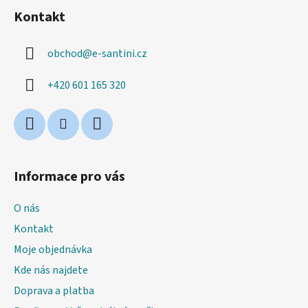
á
Kontakt
p
a
obchod
@
e-santini.cz
t
í
+420 601 165 320
Informace pro vás
O nás
Kontakt
Moje objednávka
Kde nás najdete
Doprava a platba