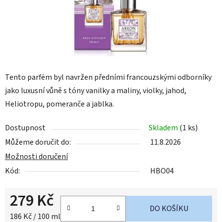
Tento parfém byl navržen předními francouzskými odborníky
jako luxusní vůně s tóny vanilky a maliny, violky, jahod,
Heliotropu, pomeranče a jablka.
Dostupnost
Skladem
(1 ks)
Můžeme doručit do:
11.8.2026
Možnosti doručení
Kód:
HBO04
279 Kč
DO KOŠÍKU
Měrná cena:
186 Kč / 100 ml