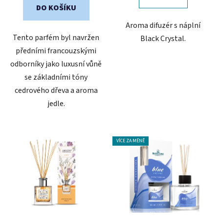
5
DO KOŠÍKU
hvězdiček.
Aroma difuzér s náplní
Tento parfém byl navržen
Black Crystal.
předními francouzskými
odborníky jako luxusní vůně
se základními tóny
cedrového dřeva a aroma
jedle.
VÍCE ZA MÉNĚ