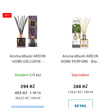
AKCE
Aroma difuzér AREON
Aroma difuzér AREON
HOME EXCLUSIVE -
HOME PERFUME - Black
Precious Leather, 150 ml
Crystal, 150 ml
Průměrné
Skladem
(>5 ks)
Vyprodáno
hodnocení
produktu
394 Kč
268 Kč
je
Měrná
178,67 Kč / 100 ml
493 Kč
(–20 %)
cena:
5,0
Měrná
262,67 Kč / 100 ml
cena:
z
DETAIL