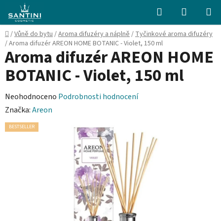
Přejít
Hledat
NÁKUPN
na
KOŠÍK
obsah
Domů
/
Vůně do bytu
/
Aroma difuzéry a náplně
/
Tyčinkové aroma difuzéry
/
Aroma difuzér AREON HOME BOTANIC - Violet, 150 ml
Aroma difuzér AREON HOME
BOTANIC - Violet, 150 ml
Průměrné
Neohodnoceno
Podrobnosti hodnocení
hodnocení
Značka:
Areon
produktu
BESTSELLER
je
0,0
z
5
hvězdiček.