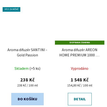
VÍCE ZA MÉNĚ
DOPRAVA ZDARMA
Aroma difuzér SANTINI -
Aroma difuzér AREON
Gold Passion
HOME PREMIUM 1000 ml
- Verano Azul
Skladem
(>5 ks)
Vyprodáno
238 Kč
1 548 Kč
Měrná
Měrná
238 Kč / 100 ml
154,80 Kč / 100 ml
cena:
cena:
DO KOŠÍKU
DETAIL