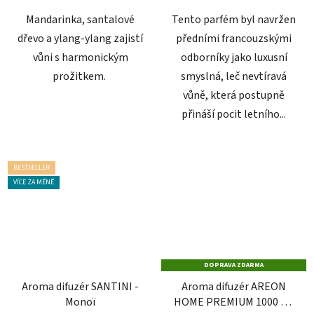
Mandarinka, santalové
Tento parfém byl navržen
dřevo a ylang-ylang zajistí
předními francouzskými
vůni s harmonickým
odborníky jako luxusní
prožitkem.
smyslná, leč nevtíravá
vůně, která postupně
přináší pocit letního...
BESTSELLER
VÍCE ZA MÉNĚ
DOPRAVA ZDARMA
Aroma difuzér SANTINI -
Aroma difuzér AREON
Monoï
HOME PREMIUM 1000 ml