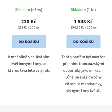
- Peony Blossom
Průměrné
Skladem
(>5 ks)
Skladem
(1 ks)
hodnocení
produktu
238 Kč
1 548 Kč
je
Měrná
Měrná
238 Kč / 100 ml
154,80 Kč / 100 ml
cena:
cena:
5,0
z
DO KOŠÍKU
DO KOŠÍKU
5
hvězdiček.
Jemná vůně s delikátními
Tento parfém byl navržen
květinovými tóny, se
předními francouzskými
kterou trvá léto celý rok.
odborníky jako unikátní
vůně, se svěžími tóny
citronu a mandarinky,
něžnými tóny květů...
Z