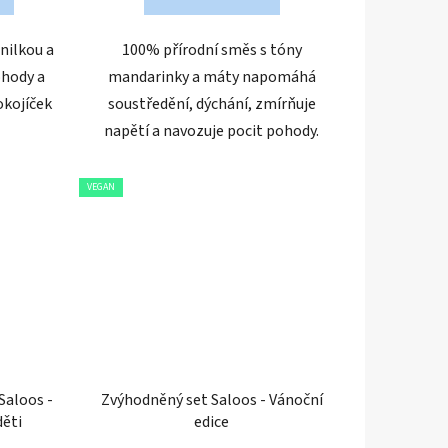
nilkou a
100% přírodní směs s tóny
ohody a
mandarinky a máty napomáhá
okojíček
soustředění, dýchání, zmírňuje
napětí a navozuje pocit pohody.
VEGAN
Saloos -
Zvýhodněný set Saloos - Vánoční
děti
edice