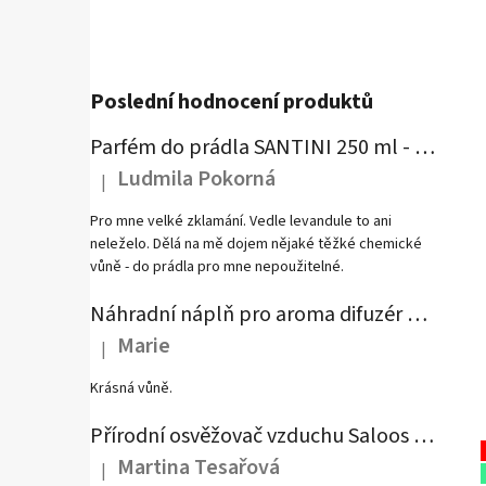
Poslední hodnocení produktů
Parfém do prádla SANTINI 250 ml - Mystical Vibration
Ludmila Pokorná
|
Hodnocení produktu je 1 z 5 hvězdiček.
Pro mne velké zklamání. Vedle levandule to ani
neleželo. Dělá na mě dojem nějaké těžké chemické
vůně - do prádla pro mne nepoužitelné.
Náhradní náplň pro aroma difuzér SANTINI - Fumé Rubis
Marie
|
Hodnocení produktu je 5 z 5 hvězdiček.
Krásná vůně.
Přírodní osvěžovač vzduchu Saloos - Antitabák
Martina Tesařová
|
Hodnocení produktu je 4 z 5 hvězdiček.