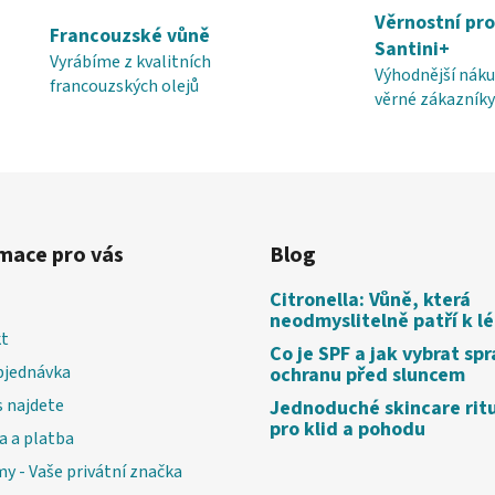
á
Věrnostní pr
d
Francouzské vůně
Santini+
a
Vyrábíme z kvalitních
Výhodnější náku
c
francouzských olejů
věrné zákazníky
í
p
r
v
k
y
mace pro vás
Blog
v
ý
Citronella: Vůně, která
p
neodmyslitelně patří k l
i
t
s
Co je SPF a jak vybrat sp
bjednávka
ochranu před sluncem
u
 najdete
Jednoduché skincare rit
pro klid a pohodu
a a platba
my - Vaše privátní značka