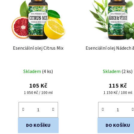
i
s
p
r
o
d
Esenciální olej Citrus Mix
Esenciální olej Nádech 
u
k
t
Skladem
(4 ks)
Skladem
(2 ks)
ů
105 Kč
115 Kč
Měrná
Měrná
1 050 Kč / 100 ml
1 150 Kč / 100 ml
cena:
cena:
DO KOŠÍKU
DO KOŠÍKU