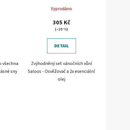
Vyprodáno
305 Kč
(–10 %)
DETAIL
o všechna
Zvýhodněný set vánočních vůní
rásné sny
Saloos - Osvěžovač a 2x esenciální
olej