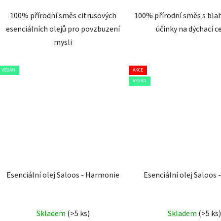
100% přírodní směs citrusových
100% přírodní směs s bl
esenciálních olejů pro povzbuzení
účinky na dýchací c
mysli
VEGAN
AKCE
VEGAN
Esenciální olej Saloos - Harmonie
Esenciální olej Saloos 
Průměr
Skladem
(>5 ks)
Skladem
(>5 ks)
hodnoc