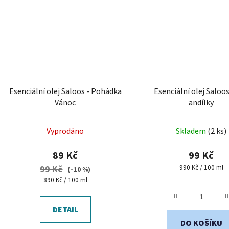
Esenciální olej Saloos - Pohádka
Esenciální olej Saloos
Vánoc
andílky
Vyprodáno
Skladem
(2 ks)
89 Kč
99 Kč
Měrná
990 Kč / 100 ml
99 Kč
(–10 %)
cena:
Měrná
890 Kč / 100 ml
cena:
DETAIL
DO KOŠÍKU