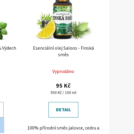
p
r
o
d
u
k
& Výdech
Esenciální olej Saloos - Finská
t
směs
ů
Vyprodáno
95 Kč
Měrná
950 Kč / 100 ml
cena:
DETAIL
100% přírodní směs jalovce, cedru a