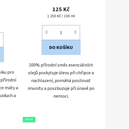
tu
produktu
125 Kč
je
Měrná
1 250 Kč / 100 ml
cena:
4,5
z
5
ek.
hvězdiček.
DO KOŠÍKU
100% přírodní směs esenciálních
biku pro
olejů poskytuje úlevu při chřipce a
přírodní
nachlazení, pomáhá posilovat
ce máty a
imunitu a povzbuzuje při únavě po
 vzduch a
nemoci.
VEGAN