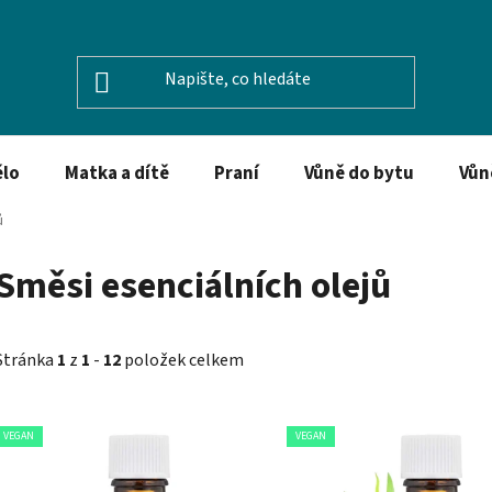
ělo
Matka a dítě
Praní
Vůně do bytu
Vůn
ů
Směsi esenciálních olejů
Stránka
1
z
1
-
12
položek celkem
V
VEGAN
VEGAN
ý
p