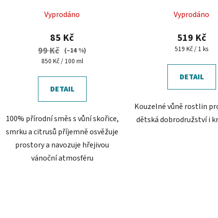
Vyprodáno
Vyprodáno
85 Kč
519 Kč
Měrná
519 Kč / 1 ks
99 Kč
(–14 %)
cena:
Měrná
850 Kč / 100 ml
cena:
DETAIL
DETAIL
Kouzelné vůně rostlin pr
100% přírodní směs s vůní skořice,
dětská dobrodružství i k
smrku a citrusů příjemně osvěžuje
prostory a navozuje hřejivou
vánoční atmosféru
O
v
l