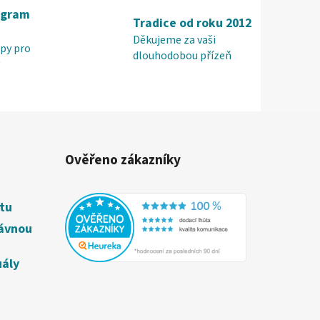
ogram
Tradice od roku 2012
Děkujeme za vaši
py pro
dlouhodobou přízeň
Ověřeno zákazníky
étu
rávnou
uály