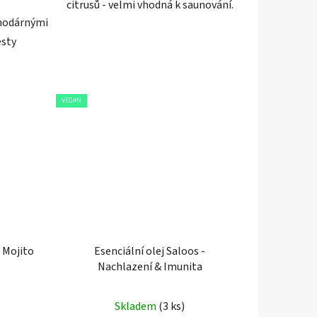
citrusů - velmi vhodná k saunování.
ahodárnými
esty
VEGAN
- Mojito
Esenciální olej Saloos -
Nachlazení & Imunita
né
Průměrné
Skladem
(3 ks)
ení
hodnocení