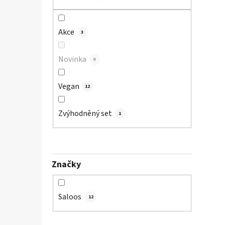
p
a
Akce
n
3
e
l
Novinka
0
Vegan
12
Zvýhodněný set
1
Značky
Saloos
12