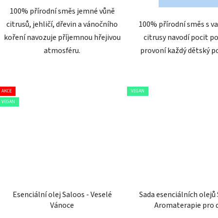
100% přírodní směs jemné vůně
citrusů, jehličí, dřevin a vánočního
100% přírodní směs s va
koření navozuje příjemnou hřejivou
citrusy navodí pocit p
atmosféru.
provoní každý dětský p
AKCE
VEGAN
VEGAN
Esenciální olej Saloos - Veselé
Sada esenciálních olejů 
Vánoce
Aromaterapie pro 