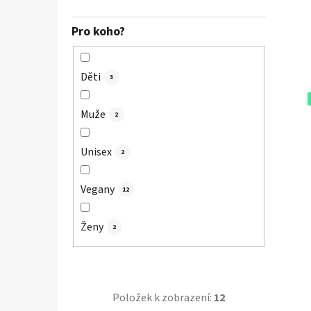
Pro koho?
Děti
3
Muže
2
Unisex
2
Vegany
12
Ženy
2
Položek k zobrazení:
12