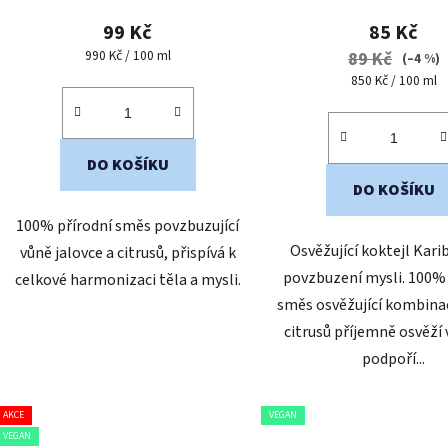
produk
99 Kč
85 Kč
je
Měrná
990 Kč / 100 ml
89 Kč
(–4 %)
cena:
5,0
Měrná
850 Kč / 100 ml
cena:
z
5
hvězdič
DO KOŠÍKU
DO KOŠÍKU
100% přírodní směs povzbuzující
Osvěžující koktejl Kari
vůně jalovce a citrusů, přispívá k
povzbuzení mysli. 100% 
celkové harmonizaci těla a mysli.
směs osvěžující kombina
citrusů příjemně osvěží
podpoří...
AKCE
VEGAN
VEGAN