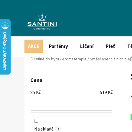
Přejít
na
obsah
AKCE
Parfémy
Líčení
Pleť
T
Domů
/
Vůně do bytu
/
Aromaterapie
/
Směsi esenciálních olej
P
o
Cena
s
t
85
Kč
519
Kč
r
a
n
n
í
Na skladě
7