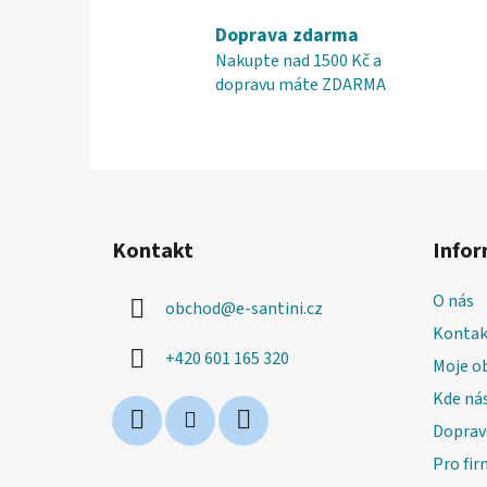
Doprava zdarma
Nakupte nad 1500 Kč a
dopravu máte ZDARMA
Z
á
Kontakt
Infor
p
a
O nás
obchod
@
e-santini.cz
t
Kontak
í
+420 601 165 320
Moje o
Kde nás
Doprav
Pro fir