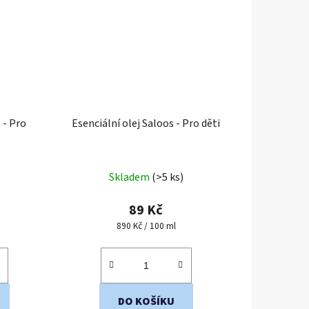
 - Pro
Esenciální olej Saloos - Pro děti
Skladem
(>5 ks)
89 Kč
Měrná
890 Kč / 100 ml
cena:
DO KOŠÍKU