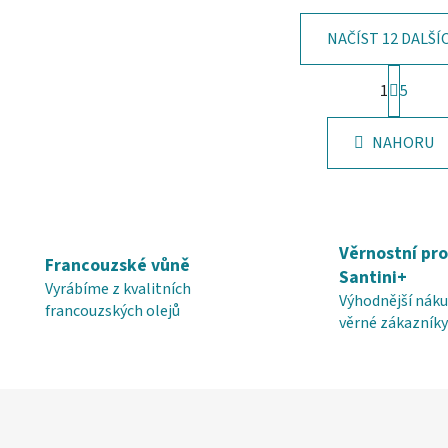
NAČÍST 12 DALŠÍ
S
1
t
5
O
r
v
á
l
NAHORU
n
á
k
d
o
v
a
á
c
n
í
Věrnostní pr
í
Francouzské vůně
p
Santini+
Vyrábíme z kvalitních
r
Výhodnější náku
francouzských olejů
v
věrné zákazníky
k
y
v
ý
p