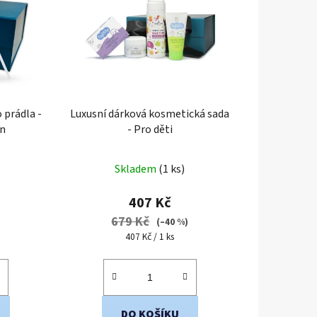
p
r
o
d
u
k
 prádla -
Luxusní dárková kosmetická sada
t
on
- Pro děti
ů
Skladem
(1 ks)
407 Kč
679 Kč
)
(–40 %)
Měrná
407 Kč / 1 ks
cena:
DO KOŠÍKU