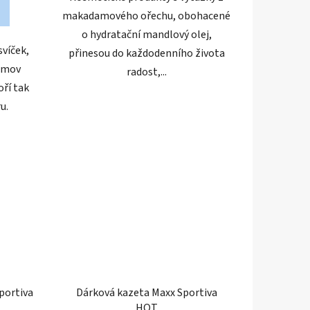
makadamového ořechu, obohacené
o hydratační mandlový olej,
svíček,
přinesou do každodenního života
domov
radost,...
oří tak
u.
portiva
Dárková kazeta Maxx Sportiva
HOT