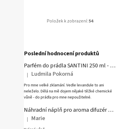
Položek k zobrazení:
54
Poslední hodnocení produktů
Parfém do prádla SANTINI 250 ml - Mystical Vibration
Ludmila Pokorná
|
Hodnocení produktu je 1 z 5 hvězdiček.
Pro mne velké zklamání. Vedle levandule to ani
neleželo. Dělá na mě dojem nějaké těžké chemické
vůně - do prádla pro mne nepoužitelné.
Náhradní náplň pro aroma difuzér SANTINI - Fumé Rubis
Marie
|
Hodnocení produktu je 5 z 5 hvězdiček.