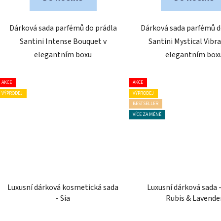
Dárková sada parfémů do prádla
Dárková sada parfémů d
Santini Intense Bouquet v
Santini Mystical Vibra
elegantním boxu
elegantním box
AKCE
AKCE
VÝPRODEJ
VÝPRODEJ
BESTSELLER
VÍCE ZA MÉNĚ
Luxusní dárková kosmetická sada
Luxusní dárková sada 
- Sia
Rubis & Lavende
Průměrné