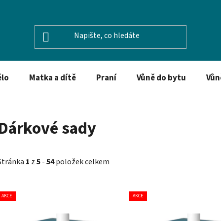
ělo
Matka a dítě
Praní
Vůně do bytu
Vůn
Dárkové sady
Stránka
1
z
5
-
54
položek celkem
V
AKCE
AKCE
ý
p