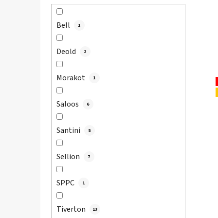
Bell
1
Deold
2
Morakot
1
Saloos
6
Santini
8
Sellion
7
SPPC
1
Tiverton
13