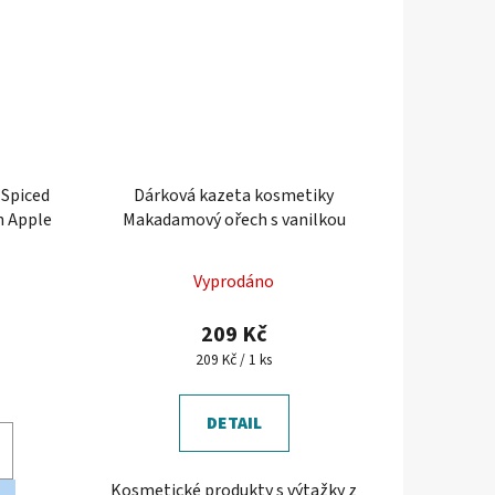
 Spiced
Dárková kazeta kosmetiky
n Apple
Makadamový ořech s vanilkou
né
Vyprodáno
ení
tu
209 Kč
Měrná
209 Kč / 1 ks
)
cena:
DETAIL
ek.
Kosmetické produkty s výtažky z