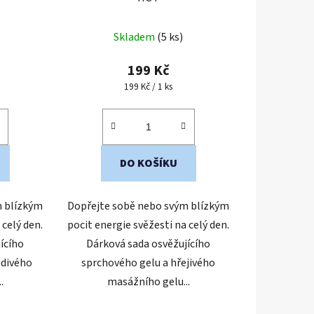
Skladem
(5 ks)
199 Kč
Měrná
199 Kč / 1 ks
cena:
DO KOŠÍKU
m blízkým
Dopřejte sobě nebo svým blízkým
 celý den.
pocit energie svěžesti na celý den.
ícího
Dárková sada osvěžujícího
adivého
sprchového gelu a hřejivého
.
masážního gelu...