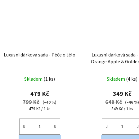
Luxusní dárková sada - Péče o tělo
Luxusní dárková sada -
Orange Apple & Golde
Průměr
Skladem
(1 ks)
Skladem
(4 ks)
hodnoc
produk
479 Kč
349 Kč
je
799 Kč
649 Kč
(–40 %)
(–46 %
5,0
Měrná
Měrná
479 Kč / 1 ks
349 Kč / 1 ks
cena:
cena:
z
5
hvězdič