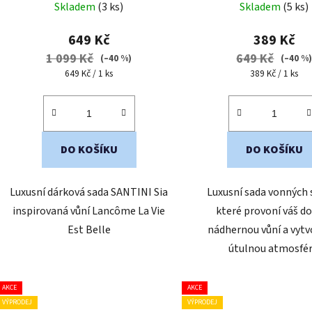
Skladem
(3 ks)
Skladem
(5 ks)
hodnocení
produktu
649 Kč
389 Kč
je
1 099 Kč
649 Kč
(–40 %)
(–40 %
5,0
Měrná
Měrná
649 Kč / 1 ks
389 Kč / 1 ks
cena:
cena:
z
5
hvězdiček.
DO KOŠÍKU
DO KOŠÍKU
Luxusní dárková sada SANTINI Sia
Luxusní sada vonných 
inspirovaná vůní Lancôme La Vie
které provoní váš 
Est Belle
nádhernou vůní a vytv
útulnou atmosfér
AKCE
AKCE
VÝPRODEJ
VÝPRODEJ