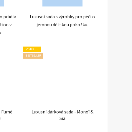
o prádla
Luxusní sada s výrobky pro péči o
tion v
jemnou dětskou pokožku.
u
VÝPRODEJ
BESTSELLER
- Fumé
Luxusní dárková sada - Monoï &
r
Sia