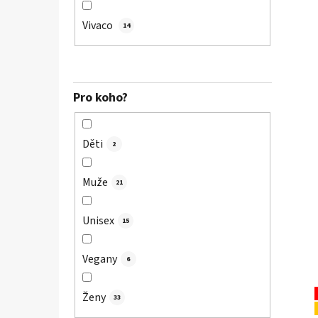
Vivaco
14
Pro koho?
Děti
2
Muže
21
Unisex
15
Vegany
6
Ženy
33