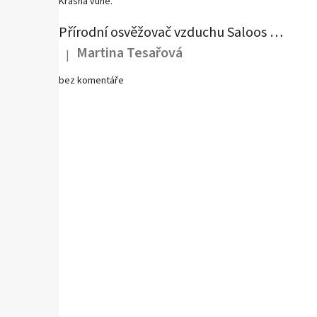
Krásná vůně.
Přírodní osvěžovač vzduchu Saloos - Antitabák
Martina Tesařová
|
Hodnocení produktu je 4 z 5 hvězdiček.
bez komentáře