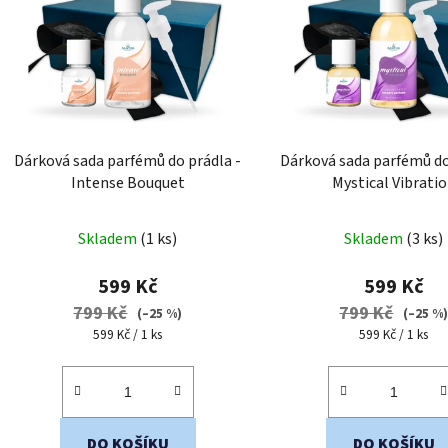
i
s
p
r
o
d
Dárková sada parfémů do prádla -
Dárková sada parfémů do
u
Intense Bouquet
Mystical Vibrati
k
t
Skladem
(1 ks)
Skladem
(3 ks)
ů
599 Kč
599 Kč
799 Kč
799 Kč
(–25 %)
(–25 %
Měrná
Měrná
599 Kč / 1 ks
599 Kč / 1 ks
cena:
cena:
DO KOŠÍKU
DO KOŠÍKU