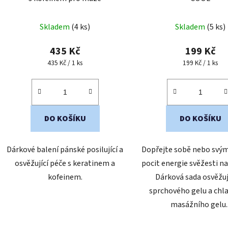
Skladem
(4 ks)
Skladem
(5 ks)
435 Kč
199 Kč
Měrná
Měrná
435 Kč / 1 ks
199 Kč / 1 ks
cena:
cena:
DO KOŠÍKU
DO KOŠÍKU
Dárkové balení pánské posilující a
Dopřejte sobě nebo svý
osvěžující péče s keratinem a
pocit energie svěžesti na
kofeinem.
Dárková sada osvěžuj
sprchového gelu a chl
masážního gelu..