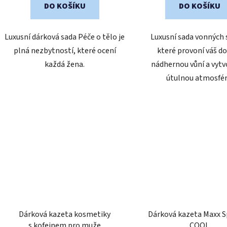
DO KOŠÍKU
DO KOŠÍKU
Luxusní dárková sada Péče o tělo je
Luxusní sada vonných 
plná nezbytností, které ocení
které provoní váš 
každá žena.
nádhernou vůní a vytv
útulnou atmosfér
Dárková kazeta kosmetiky
Dárková kazeta Maxx S
s kofeinem pro muže
COOL