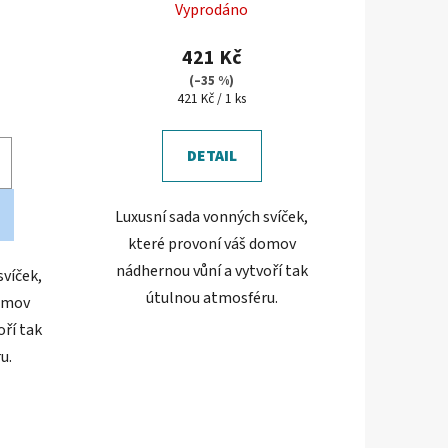
Vyprodáno
421 Kč
(–35 %)
)
Měrná
421 Kč / 1 ks
cena:
DETAIL
Luxusní sada vonných svíček,
které provoní váš domov
nádhernou vůní a vytvoří tak
svíček,
útulnou atmosféru.
domov
oří tak
u.