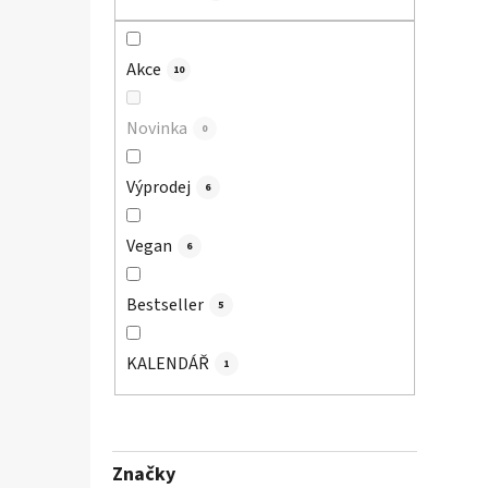
p
a
Akce
n
10
e
l
Novinka
0
Výprodej
6
Vegan
6
Bestseller
5
KALENDÁŘ
1
Značky