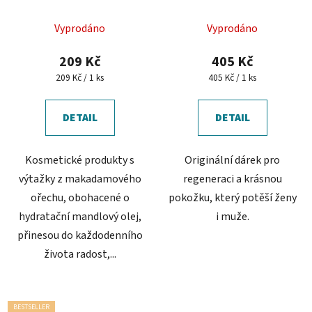
ořech s vanilkou
& Devatero kvítí
Vyprodáno
Vyprodáno
209 Kč
405 Kč
Měrná
Měrná
209 Kč / 1 ks
405 Kč / 1 ks
cena:
cena:
DETAIL
DETAIL
Kosmetické produkty s
Originální dárek pro
výtažky z makadamového
regeneraci a krásnou
ořechu, obohacené o
pokožku, který potěší ženy
hydratační mandlový olej,
i muže.
přinesou do každodenního
života radost,...
BESTSELLER