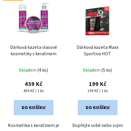
Dárková kazeta vlasové
Dárková kazeta Maxx
kosmetiky s keratinem
Sportiva HOT
Skladem
(4 ks)
Skladem
(5 ks)
459 Kč
199 Kč
Měrná
Měrná
459 Kč / 1 ks
199 Kč / 1 ks
cena:
cena:
DO KOŠÍKU
DO KOŠÍKU
Kosmetika s keratinem je
Dopřejte sobě nebo svým