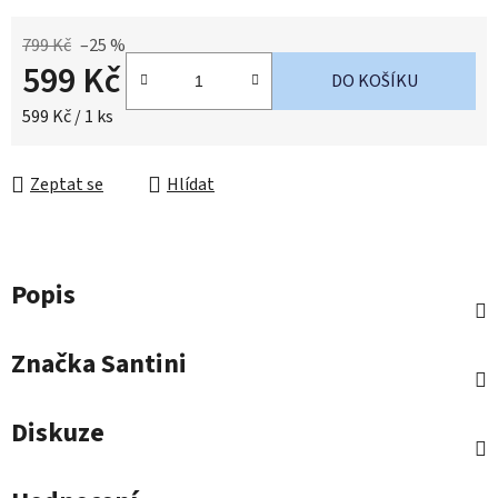
799 Kč
–25 %
599 Kč
DO KOŠÍKU
Měrná cena:
599 Kč / 1 ks
Zeptat se
Hlídat
Popis
Značka
Santini
Diskuze