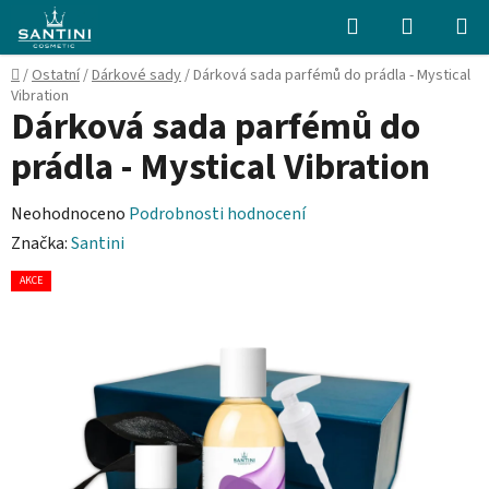
Přejít
Hledat
NÁKUPN
na
KOŠÍK
obsah
Domů
/
Ostatní
/
Dárkové sady
/
Dárková sada parfémů do prádla - Mystical
Vibration
Dárková sada parfémů do
prádla - Mystical Vibration
Průměrné
Neohodnoceno
Podrobnosti hodnocení
hodnocení
Značka:
Santini
produktu
AKCE
je
0,0
z
5
hvězdiček.