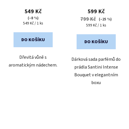
549 Kč
599 Kč
(–8 %)
799 Kč
(–25 %)
Měrná
549 Kč / 1 ks
Měrná
599 Kč / 1 ks
cena:
cena:
DO KOŠÍKU
DO KOŠÍKU
Dřevitá vůně s
Dárková sada parfémů do
aromatickým nádechem.
prádla Santini Intense
Bouquet v elegantním
boxu