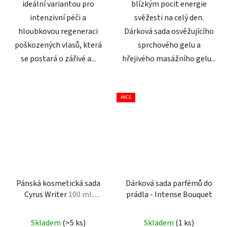
ideální variantou pro
blízkým pocit energie
intenzivní péči a
svěžesti na celý den.
hloubkovou regeneraci
Dárková sada osvěžujícího
poškozených vlasů, která
sprchového gelu a
se postará o zářivé a...
hřejivého masážního gelu...
AKCE
Pánská kosmetická sada
Dárková sada parfémů do
Cyrus Writer
100 ml
prádla - Intense Bouquet
parfémovaná voda + 150
ml sprchový gel
Skladem
(>5 ks)
Skladem
(1 ks)