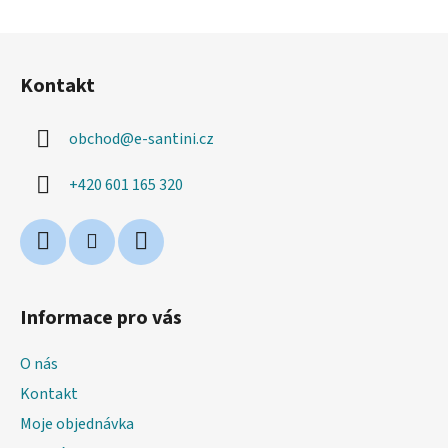
Z
á
Kontakt
p
a
obchod
@
e-santini.cz
t
í
+420 601 165 320
Informace pro vás
O nás
Kontakt
Moje objednávka