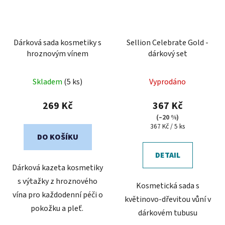
Dárková sada kosmetiky s
Sellion Celebrate Gold -
hroznovým vínem
dárkový set
Skladem
(5 ks)
Vyprodáno
269 Kč
367 Kč
(–20 %)
Měrná
367 Kč / 5 ks
cena:
DO KOŠÍKU
DETAIL
Dárková kazeta kosmetiky
s výtažky z hroznového
Kosmetická sada s
vína pro každodenní péči o
květinovo-dřevitou vůní v
pokožku a pleť.
dárkovém tubusu