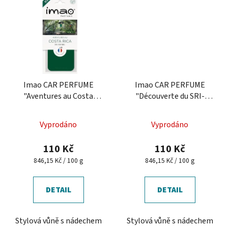
Imao CAR PERFUME
Imao CAR PERFUME
"Aventures au Costa
"Découverte du SRI-
Rica"
LANKA"
Vyprodáno
Vyprodáno
110 Kč
110 Kč
Měrná
Měrná
846,15 Kč / 100 g
846,15 Kč / 100 g
cena:
cena:
DETAIL
DETAIL
Stylová vůně s nádechem
Stylová vůně s nádechem