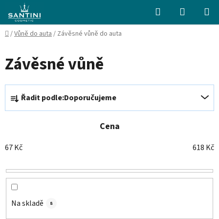
Přejít
Hledat
NÁKUPN
na
KOŠÍK
obsah
Domů
/
Vůně do auta
/
Závěsné vůně do auta
Závěsné vůně
Ř
Řadit podle:
Doporučujeme
a
z
e
Cena
n
67
Kč
618
Kč
í
p
r
o
d
Na skladě
8
u