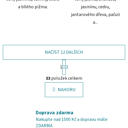
a bílého pižma.
jasmínu, cedru,
jantarového dřeva, pačuli
a...
NAČÍST 12 DALŠÍCH
S
1
t
3
r
O
á
33
položek celkem
v
n
l
k
NAHORU
á
o
d
v
a
á
c
n
Doprava zdarma
í
í
Nakupte nad 1500 Kč a dopravu máte
p
ZDARMA