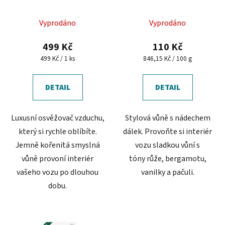
u
Průměrné
k
Vyprodáno
Vyprodáno
hodnocení
t
produktu
499 Kč
110 Kč
ů
je
Měrná
Měrná
499 Kč / 1 ks
846,15 Kč / 100 g
cena:
cena:
5,0
z
DETAIL
DETAIL
5
hvězdiček.
Luxusní osvěžovač vzduchu,
Stylová vůně s nádechem
který si rychle oblíbíte.
dálek. Provoňte si interiér
Jemně kořenitá smyslná
vozu sladkou vůní s
vůně provoní interiér
tóny růže, bergamotu,
vašeho vozu po dlouhou
vanilky a pačuli.
dobu.