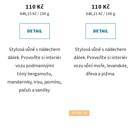
produktu
110 Kč
110 Kč
je
Měrná
Měrná
846,15 Kč / 100 g
846,15 Kč / 100 g
cena:
cena:
5,0
z
DETAIL
DETAIL
5
hvězdiček.
Stylová vůně s nádechem
Stylová vůně s nádechem
dálek. Provoňte si interiér
dálek. Provoňte si interiér
vozu podmanivými
vozu vůní moře, levandule,
tóny bergamotu,
dřeva a pižma.
mandarinky, irisu, jasmínu,
pačuli a vanilky.
BESTSELLER