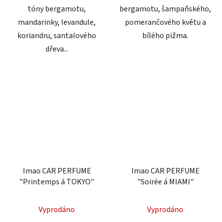
tóny bergamotu,
bergamotu, šampaňského,
mandarinky, levandule,
pomerančového květu a
koriandru, santalového
bílého pižma.
dřeva...
Imao CAR PERFUME
Imao CAR PERFUME
"Printemps á TOKYO"
"Soirée á MIAMI"
Průměrné
Vyprodáno
Vyprodáno
hodnocení