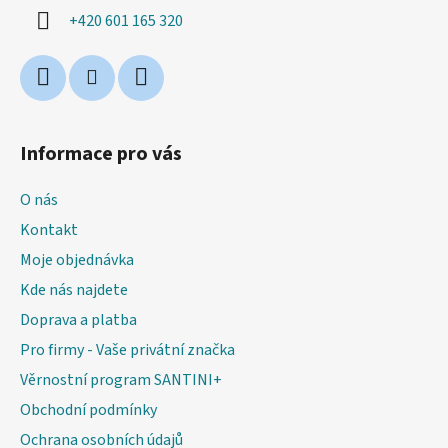
í
+420 601 165 320
Informace pro vás
O nás
Kontakt
Moje objednávka
Kde nás najdete
Doprava a platba
Pro firmy - Vaše privátní značka
Věrnostní program SANTINI+
Obchodní podmínky
Ochrana osobních údajů