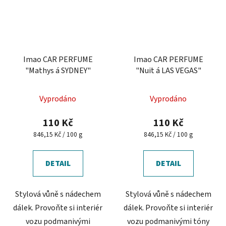
Imao CAR PERFUME
Imao CAR PERFUME
"Mathys á SYDNEY"
"Nuit á LAS VEGAS"
Průměrné
Vyprodáno
Vyprodáno
hodnocení
produktu
110 Kč
110 Kč
je
Měrná
Měrná
846,15 Kč / 100 g
846,15 Kč / 100 g
cena:
cena:
4,0
z
DETAIL
DETAIL
5
hvězdiček.
Stylová vůně s nádechem
Stylová vůně s nádechem
dálek. Provoňte si interiér
dálek. Provoňte si interiér
vozu podmanivými
vozu podmanivými tóny