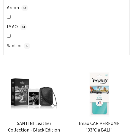
Areon
19
IMAO
13
Santini
1
V
ý
p
i
s
p
r
o
SANTINI Leather
Imao CAR PERFUME
Collection - Black Edition
"33°C á BALI"
d