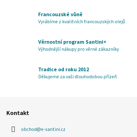
r
v
Francouzské vůně
k
y
Vyrábíme z kvalitních francouzských olejů
v
ý
Věrnostní program Santini+
p
i
Výhodnější nákupy pro věrné zákazníky
s
u
Tradice od roku 2012
Děkujeme za vaši dlouhodobou přízeň
Z
á
Kontakt
p
a
obchod
@
e-santini.cz
t