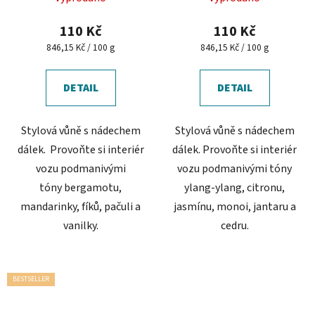
hodnocení
produktu
110 Kč
110 Kč
je
Měrná
Měrná
846,15 Kč / 100 g
846,15 Kč / 100 g
cena:
cena:
5,0
z
DETAIL
DETAIL
5
hvězdiček.
Stylová vůně s nádechem
Stylová vůně s nádechem
dálek. Provoňte si interiér
dálek. Provoňte si interiér
vozu podmanivými
vozu podmanivými tóny
tóny bergamotu,
ylang-ylang, citronu,
mandarinky, fíků, pačuli a
jasmínu, monoi, jantaru a
vanilky.
cedru.
BESTSELLER