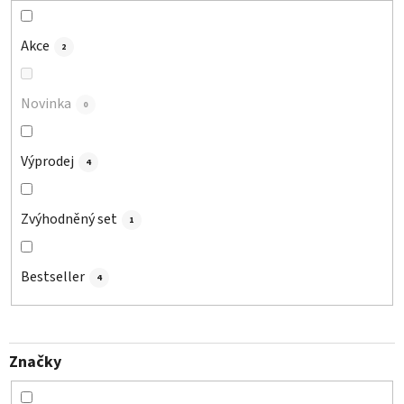
k
t
Akce
2
ů
Novinka
0
Výprodej
4
Zvýhodněný set
1
Bestseller
4
Značky