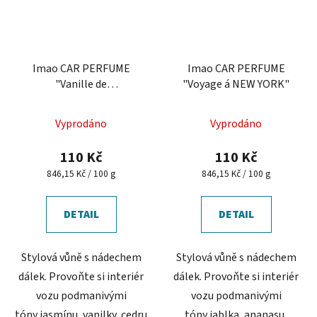
Imao CAR PERFUME
Imao CAR PERFUME
"Vanille de
"Voyage á NEW YORK"
MADAGASCAR"
Vyprodáno
Vyprodáno
110 Kč
110 Kč
Měrná
Měrná
846,15 Kč / 100 g
846,15 Kč / 100 g
cena:
cena:
DETAIL
DETAIL
Stylová vůně s nádechem
Stylová vůně s nádechem
dálek. Provoňte si interiér
dálek. Provoňte si interiér
vozu podmanivými
vozu podmanivými
tóny jasmínu, vanilky, cedru
tóny jablka, ananasu,