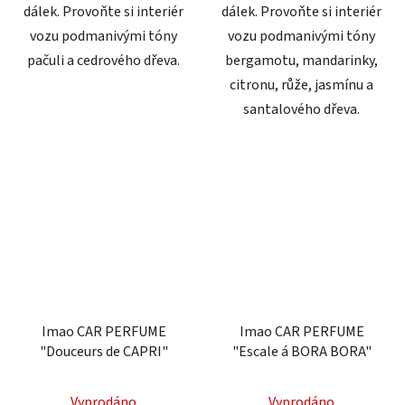
dálek. Provoňte si interiér
dálek. Provoňte si interiér
vozu podmanivými tóny
vozu podmanivými tóny
pačuli a cedrového dřeva.
bergamotu, mandarinky,
citronu, růže, jasmínu a
santalového dřeva.
Imao CAR PERFUME
Imao CAR PERFUME
"Douceurs de CAPRI"
"Escale á BORA BORA"
Průměrné
Vyprodáno
Vyprodáno