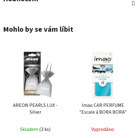
Mohlo by se vám líbit
AREON PEARLS LUX -
Imao CAR PERFUME
Silver
"Escale á BORA BORA"
Průměrné
Průměrné
Skladem
(3 ks)
Vyprodáno
hodnocení
hodnocení