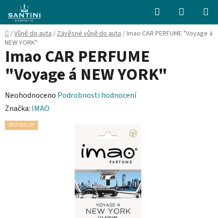
Přejít
Hledat
NÁKUPN
na
KOŠÍK
obsah
Domů
/
Vůně do auta
/
Závěsné vůně do auta
/
Imao CAR PERFUME "Voyage á
NEW YORK"
Imao CAR PERFUME
"Voyage á NEW YORK"
Průměrné
Neohodnoceno
Podrobnosti hodnocení
hodnocení
Značka:
IMAO
produktu
BESTSELLER
je
0,0
z
5
hvězdiček.