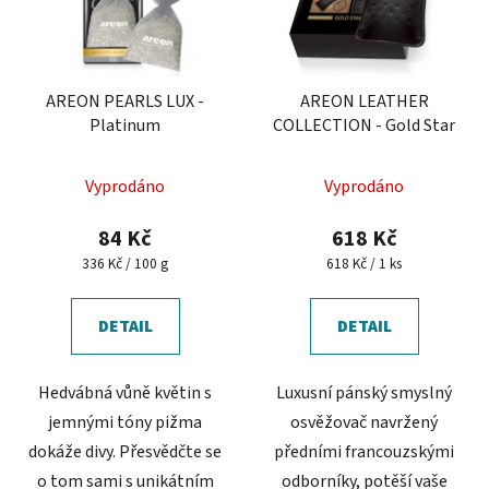
AREON PEARLS LUX -
AREON LEATHER
Platinum
COLLECTION - Gold Star
Průměrné
Vyprodáno
Vyprodáno
hodnocení
produktu
84 Kč
618 Kč
je
Měrná
Měrná
336 Kč / 100 g
618 Kč / 1 ks
cena:
cena:
3,0
z
DETAIL
DETAIL
5
hvězdiček.
Hedvábná vůně květin s
Luxusní pánský smyslný
jemnými tóny pižma
osvěžovač navržený
dokáže divy. Přesvědčte se
předními francouzskými
o tom sami s unikátním
odborníky, potěší vaše