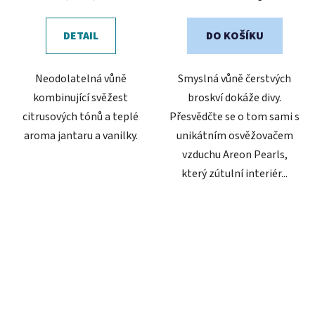
cena:
DETAIL
DO KOŠÍKU
Neodolatelná vůně
Smyslná vůně čerstvých
kombinující svěžest
broskví dokáže divy.
citrusových tónů a teplé
Přesvědčte se o tom sami s
aroma jantaru a vanilky.
unikátním osvěžovačem
vzduchu Areon Pearls,
který zútulní interiér...