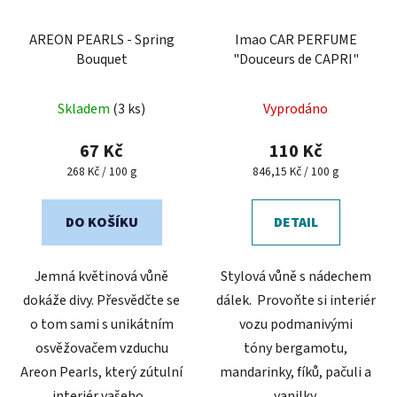
AREON PEARLS - Spring
Imao CAR PERFUME
Bouquet
"Douceurs de CAPRI"
Skladem
(3 ks)
Vyprodáno
67 Kč
110 Kč
Měrná
Měrná
268 Kč / 100 g
846,15 Kč / 100 g
cena:
cena:
DO KOŠÍKU
DETAIL
Jemná květinová vůně
Stylová vůně s nádechem
dokáže divy. Přesvědčte se
dálek. Provoňte si interiér
o tom sami s unikátním
vozu podmanivými
osvěžovačem vzduchu
tóny bergamotu,
Areon Pearls, který zútulní
mandarinky, fíků, pačuli a
interiér vašeho...
vanilky.