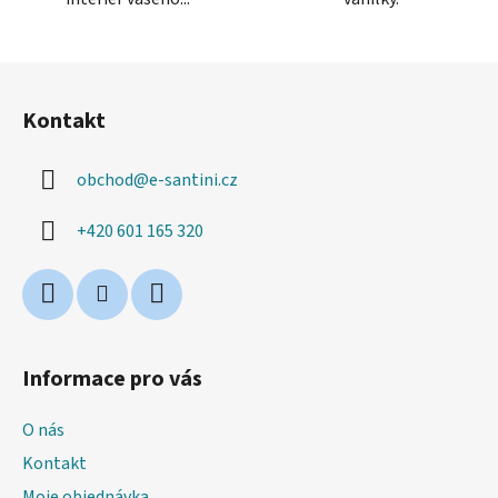
Z
á
Kontakt
p
a
obchod
@
e-santini.cz
t
í
+420 601 165 320
Informace pro vás
O nás
Kontakt
Moje objednávka