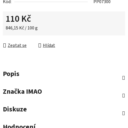
Kód:
PP07300
110 Kč
Měrná cena:
846,15 Kč / 100 g
Zeptat se
Hlídat
Popis
Značka
IMAO
Diskuze
Hodnocení