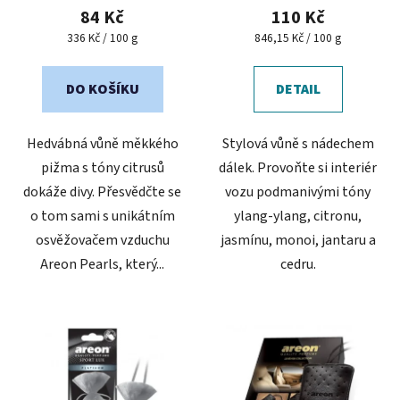
produktu
produktu
84 Kč
110 Kč
je
je
Měrná
Měrná
336 Kč / 100 g
846,15 Kč / 100 g
cena:
cena:
5,0
5,0
z
z
DO KOŠÍKU
DETAIL
5
5
hvězdiček.
hvězdiček.
Hedvábná vůně měkkého
Stylová vůně s nádechem
pižma s tóny citrusů
dálek. Provoňte si interiér
dokáže divy. Přesvědčte se
vozu podmanivými tóny
o tom sami s unikátním
ylang-ylang, citronu,
osvěžovačem vzduchu
jasmínu, monoi, jantaru a
Areon Pearls, který...
cedru.