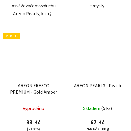
osvěžovačem vzduchu
smysly.
Areon Pearls, který...
VÝPRODEJ
AREON FRESCO
AREON PEARLS - Peach
PREMIUM - Gold Amber
Vyprodáno
Skladem
(5 ks)
93 Kč
67 Kč
Měrná
(–10 %)
268 Kč / 100 g