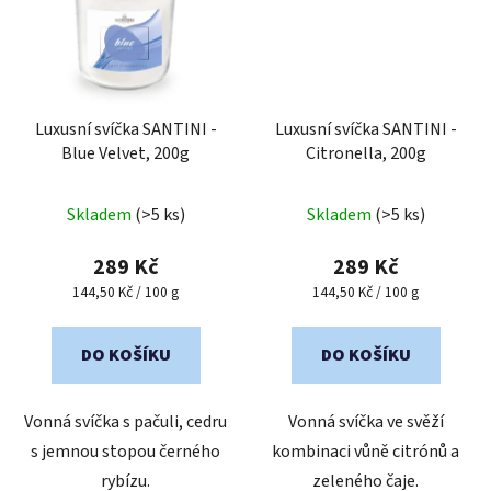
Luxusní svíčka SANTINI -
Luxusní svíčka SANTINI -
Blue Velvet, 200g
Citronella, 200g
Skladem
(>5 ks)
Skladem
(>5 ks)
289 Kč
289 Kč
Měrná
Měrná
144,50 Kč / 100 g
144,50 Kč / 100 g
cena:
cena:
DO KOŠÍKU
DO KOŠÍKU
Vonná svíčka s pačuli, cedru
Vonná svíčka ve svěží
s jemnou stopou černého
kombinaci vůně citrónů a
rybízu.
zeleného čaje.