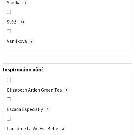
Sladká
9
Svěží
14
Vanilková
3
Inspirováno vůní
Elizabeth Arden Green Tea
1
Escada Especially
2
Lancôme La Vie Est Belle
2