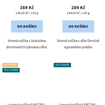
produktu
produktu
289 Kč
289 Kč
je
je
Měrná
Měrná
144,50 Kč / 100 g
144,50 Kč / 100 g
cena:
cena:
5,0
5,0
z
z
DO KOŠÍKU
DO KOŠÍKU
5
5
hvězdiček.
hvězdiček.
Vonná svíčka s klasickou
Vonná svíčka s vůní čerstvě
dominantní pánskou vůní.
vypraného prádla.
BESTSELLER
VÍCE ZA MÉNĚ
VÍCE ZA MÉNĚ
Luxusní svíčka SANTINI -
Luxusní svíčka SANTINI -