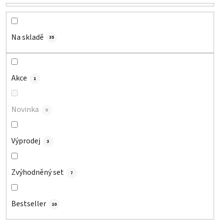
p
r
o
d
Na skladě
35
u
k
t
Akce
1
ů
Novinka
0
Výprodej
3
Zvýhodněný set
7
Bestseller
10