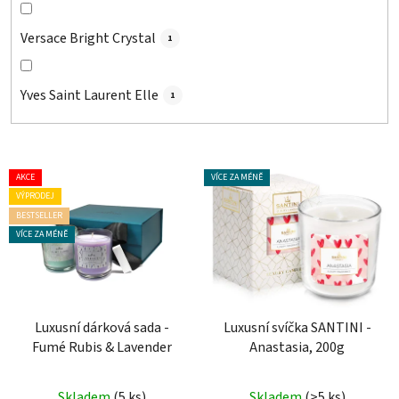
Versace Bright Crystal
1
Yves Saint Laurent Elle
1
V
AKCE
VÍCE ZA MÉNĚ
ý
VÝPRODEJ
p
BESTSELLER
i
VÍCE ZA MÉNĚ
s
p
r
o
Luxusní dárková sada -
Luxusní svíčka SANTINI -
Fumé Rubis & Lavender
Anastasia, 200g
d
u
Průměrné
Skladem
(5 ks)
Skladem
(>5 ks)