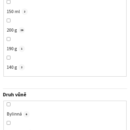
150 ml
2
200 g
26
190 g
1
140 g
2
Druh vůně
Bylinná
6