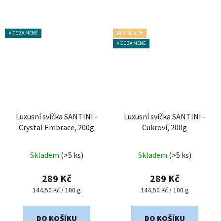
VÍCE ZA MÉNĚ
BESTSELLER
VÍCE ZA MÉNĚ
Luxusní svíčka SANTINI -
Luxusní svíčka SANTINI -
Crystal Embrace, 200g
Cukroví, 200g
Průměrné
Skladem
(>5 ks)
Skladem
(>5 ks)
hodnocení
produktu
289 Kč
289 Kč
je
Měrná
Měrná
144,50 Kč / 100 g
144,50 Kč / 100 g
cena:
cena:
5,0
z
DO KOŠÍKU
DO KOŠÍKU