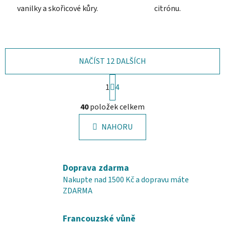
vanilky a skořicové kůry.
citrónu.
NAČÍST 12 DALŠÍCH
S
1
t
4
r
O
á
40
položek celkem
v
n
l
k
NAHORU
á
o
d
v
a
á
c
n
Doprava zdarma
í
í
Nakupte nad 1500 Kč a dopravu máte
p
ZDARMA
r
v
Francouzské vůně
k