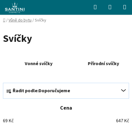
Přejít
Hledat
NÁKUPN
na
KOŠÍK
obsah
Domů
/
Vůně do bytu
/
Svíčky
Svíčky
Vonné svíčky
Přírodní svíčky
Ř
Řadit podle:
Doporučujeme
a
z
e
Cena
n
69
Kč
647
Kč
í