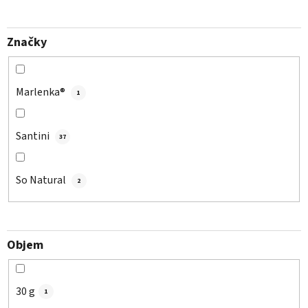
Značky
Marlenka®
1
Santini
37
So Natural
2
Objem
30 g
1