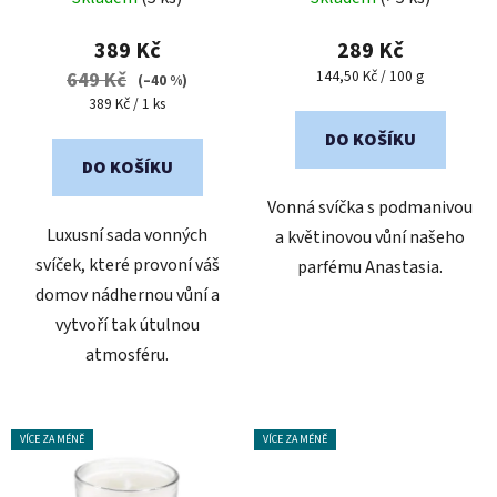
k
hodnocení
t
produktu
389 Kč
289 Kč
ů
je
Měrná
144,50 Kč / 100 g
649 Kč
(–40 %)
cena:
5,0
Měrná
389 Kč / 1 ks
cena:
z
DO KOŠÍKU
5
DO KOŠÍKU
hvězdiček.
Vonná svíčka s podmanivou
Luxusní sada vonných
a květinovou vůní našeho
svíček, které provoní váš
parfému Anastasia.
domov nádhernou vůní a
vytvoří tak útulnou
atmosféru.
VÍCE ZA MÉNĚ
VÍCE ZA MÉNĚ