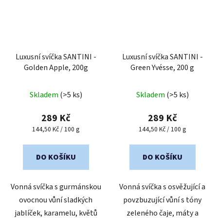
Luxusní svíčka SANTINI -
Luxusní svíčka SANTINI -
Golden Apple, 200g
Green Yvésse, 200 g
Průměrné
Skladem
(>5 ks)
Skladem
(>5 ks)
hodnocení
produktu
289 Kč
289 Kč
je
Měrná
Měrná
144,50 Kč / 100 g
144,50 Kč / 100 g
cena:
cena:
5,0
z
DO KOŠÍKU
DO KOŠÍKU
5
hvězdiček.
Vonná svíčka s gurmánskou
Vonná svíčka s osvěžující a
ovocnou vůní sladkých
povzbuzující vůní s tóny
jablíček, karamelu, květů
zeleného čaje, máty a