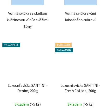
5
hvězdiček.
Vonná svíčka se sladkou
Vonná svíčka s vůní
květinovou vůní a svěžími
lahodného cukroví.
tóny
VÍCE ZA MÉNĚ
BESTSELLER
VÍCE ZA MÉNĚ
Luxusní svíčka SANTINI -
Luxusní svíčka SANTINI -
Denim, 200g
Fresh Cotton, 200g
Průměrné
Průměrné
Skladem
(>5 ks)
Skladem
(>5 ks)
hodnocení
hodnocení