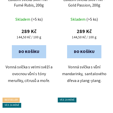
Fumé Rubis, 200g
Gold Passion, 200g
Skladem
(>5 ks)
Skladem
(>5 ks)
289 Kč
289 Kč
Měrná
Měrná
144,50 Kč / 100 g
144,50 Kč / 100 g
cena:
cena:
DO KOŠÍKU
DO KOŠÍKU
Vonná svíčka s velmi svěží a
Vonná svíčka s vůní
ovocnou vůní s tóny
mandarinky, santalového
meruňky, citrusů a moře.
dřeva a ylang-ylang.
BESTSELLER
VÍCE ZA MÉNĚ
VÍCE ZA MÉNĚ