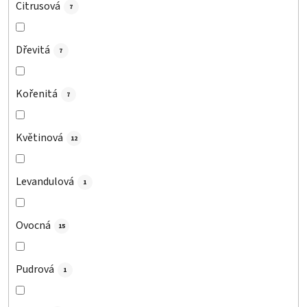
Citrusová
7
Dřevitá
7
Kořenitá
7
Květinová
12
Levandulová
1
Ovocná
15
Pudrová
1