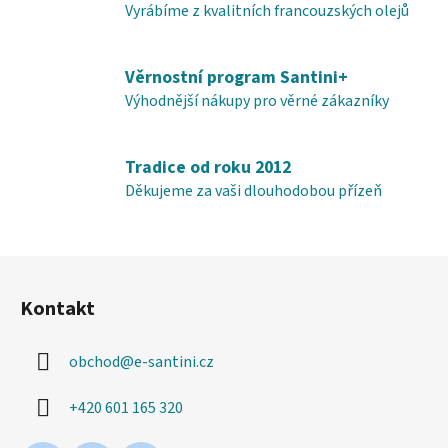
y
Vyrábíme z kvalitních francouzských olejů
v
ý
Věrnostní program Santini+
p
i
Výhodnější nákupy pro věrné zákazníky
s
u
Tradice od roku 2012
Děkujeme za vaši dlouhodobou přízeň
Z
á
Kontakt
p
a
obchod
@
e-santini.cz
t
í
+420 601 165 320