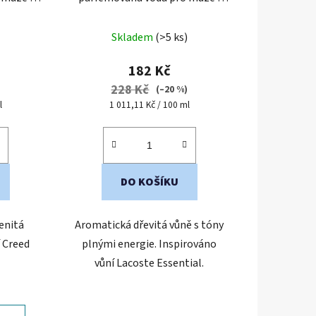
ení
cestovní mini balení
Průměrné
Skladem
(>5 ks)
hodnocení
produktu
182 Kč
je
228 Kč
)
(–20 %)
5,0
Měrná
l
1 011,11 Kč / 100 ml
cena:
z
5
hvězdiček.
DO KOŠÍKU
enitá
Aromatická dřevitá vůně s tóny
í Creed
plnými energie. Inspirováno
vůní Lacoste Essential.