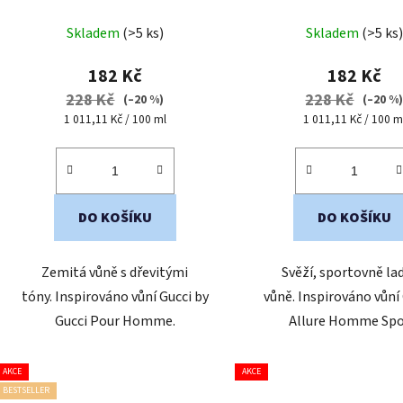
cestovní mini balení
cestovní mini bal
Průměr
Skladem
(>5 ks)
Skladem
(>5 ks)
hodnoc
produk
182 Kč
182 Kč
je
228 Kč
228 Kč
(–20 %)
(–20 %
5,0
Měrná
Měrná
1 011,11 Kč / 100 ml
1 011,11 Kč / 100 m
cena:
cena:
z
5
hvězdič
DO KOŠÍKU
DO KOŠÍKU
Zemitá vůně s dřevitými
Svěží, sportovně la
tóny. Inspirováno vůní Gucci by
vůně. Inspirováno vůní
Gucci Pour Homme.
Allure Homme Spo
AKCE
AKCE
BESTSELLER