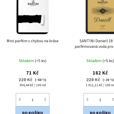
i
s
p
r
o
d
Mini parfém s chybou na kráse
SANTINI Daniell 18 
u
parfémovaná voda pr
k
cestovní mini bal
t
Průměrné
Skladem
(>5 ks)
Skladem
(>5 ks)
ů
hodnocení
produktu
71 Kč
182 Kč
je
228 Kč
228 Kč
(–68 %)
(–20 %
4,4
Měrná
Měrná
394,44 Kč / 100 ml
1 011,11 Kč / 100 m
cena:
cena:
z
5
hvězdiček.
DO KOŠÍKU
DO KOŠÍKU