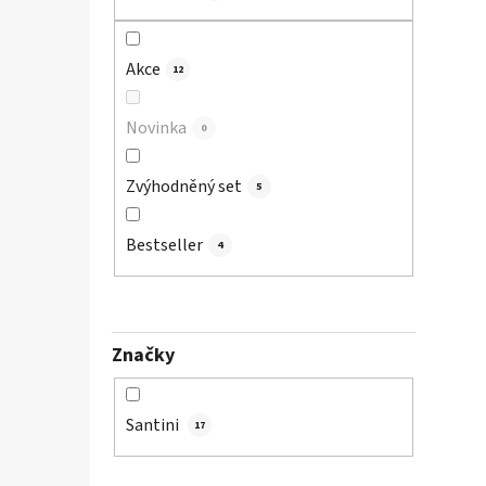
p
a
Akce
n
12
e
l
Novinka
0
Zvýhodněný set
5
Bestseller
4
Značky
Santini
17