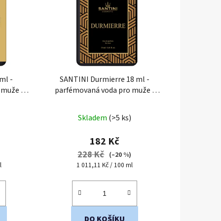
p
r
o
d
u
k
ml -
SANTINI Durmierre 18 ml -
t
o muže
|
parfémovaná voda pro muže
|
ů
ení
cestovní mini balení
Skladem
(>5 ks)
182 Kč
228 Kč
)
(–20 %)
Měrná
l
1 011,11 Kč / 100 ml
cena:
DO KOŠÍKU