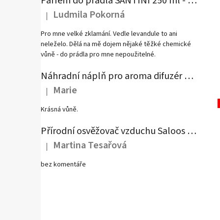
Parfém do prádla SANTINI 250 ml - Mystical Vibration
Ludmila Pokorná
|
Hodnocení produktu je 1 z 5 hvězdiček.
Pro mne velké zklamání. Vedle levandule to ani
neleželo. Dělá na mě dojem nějaké těžké chemické
vůně - do prádla pro mne nepoužitelné.
Náhradní náplň pro aroma difuzér SANTINI - Fumé Rubis
Marie
|
Hodnocení produktu je 5 z 5 hvězdiček.
Krásná vůně.
Přírodní osvěžovač vzduchu Saloos - Antitabák
Martina Tesařová
|
Hodnocení produktu je 4 z 5 hvězdiček.
bez komentáře