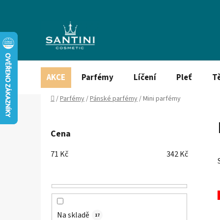
Přejít
na
obsah
AKCE
Parfémy
Líčení
Pleť
T
Domů
/
Parfémy
/
Pánské parfémy
/
Mini parfémy
P
o
Cena
s
t
71
Kč
342
Kč
r
a
n
n
í
Na skladě
17