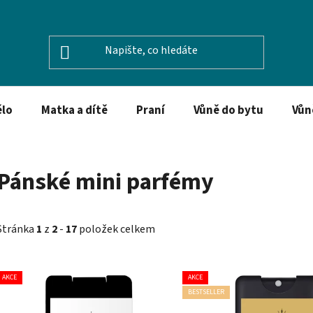
ělo
Matka a dítě
Praní
Vůně do bytu
Vůn
Pánské mini parfémy
Stránka
1
z
2
-
17
položek celkem
V
AKCE
AKCE
ý
BESTSELLER
p