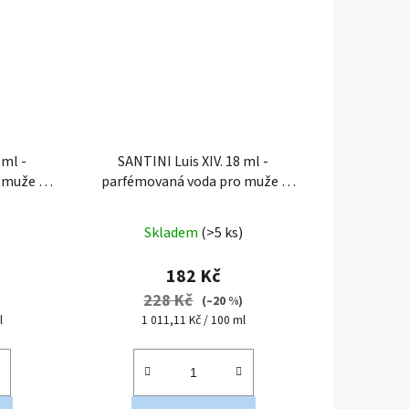
 ml -
SANTINI Luis XIV. 18 ml -
o muže
|
parfémovaná voda pro muže
|
ení
cestovní mini balení
Průměrné
Skladem
(>5 ks)
hodnocení
produktu
182 Kč
je
228 Kč
)
(–20 %)
5,0
Měrná
l
1 011,11 Kč / 100 ml
cena:
z
5
hvězdiček.