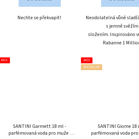
Nechte se překvapit!
Neodolatelná vůně sladší
s jemně svěžím
složením. Inspirováno v
Rabanne 1 Millio
AKCE
AKCE
BESTSELLER
SANTINI Garmett 18 ml -
SANTINI Giome 18 
parfémovaná voda pro muže
|
parfémovaná voda pr