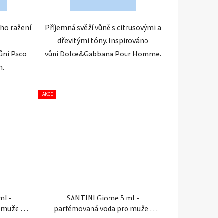
ho ražení
Příjemná svěží vůně s citrusovými a
dřevitými tóny. Inspirováno
ůní Paco
vůní Dolce&Gabbana Pour Homme.
n.
AKCE
ml -
SANTINI Giome 5 ml -
o muže
|
parfémovaná voda pro muže
|