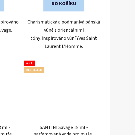
DO KOŠÍKU
spirováno
Charismatická a podmanivá pánská
uvage.
vůně s orientálními
tóny. Inspirováno vůní Yves Saint
Laurent L'Homme.
AKCE
BESTSELLER
 ml -
SANTINI Savage 18 ml -
o muže
|
parfémovaná voda pro muže
|