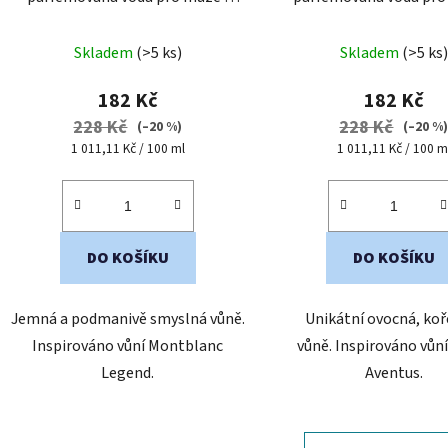
cestovní mini balení
cestovní mini bal
Skladem
(>5 ks)
Skladem
(>5 ks)
182 Kč
182 Kč
228 Kč
228 Kč
(–20 %)
(–20 %
Měrná
Měrná
1 011,11 Kč / 100 ml
1 011,11 Kč / 100 m
cena:
cena:
DO KOŠÍKU
DO KOŠÍKU
Jemná a podmanivě smyslná vůně.
Unikátní ovocná, koř
Inspirováno vůní Montblanc
vůně. Inspirováno vůn
Legend.
Aventus.