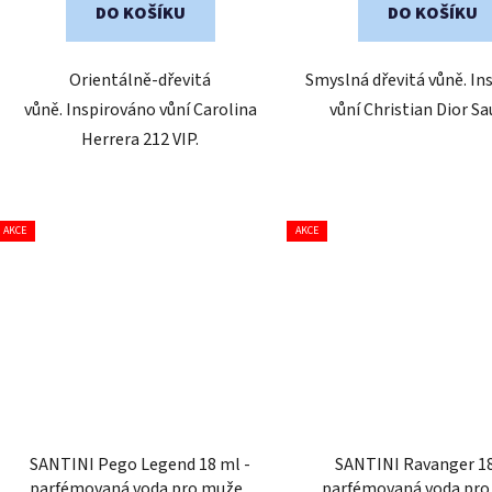
DO KOŠÍKU
DO KOŠÍKU
Orientálně-dřevitá
Smyslná dřevitá vůně. In
vůně. Inspirováno vůní Carolina
vůní Christian Dior Sa
Herrera 212 VIP.
AKCE
AKCE
SANTINI Pego Legend 18 ml -
SANTINI Ravanger 18
parfémovaná voda pro muže
|
parfémovaná voda pr