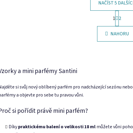
NAČÍST 5 DALŠÍ
S
1
t
2
O
r
v
á
l
NAHORU
n
á
k
d
o
v
a
á
c
n
í
í
Vzorky a mini parfémy Santini
p
r
v
Najděte si svůj nový oblíbený parfém pro nadcházející sezónu nebo 
k
parfémy a objevte pro sebe tu pravou vůni.
y
v
Proč si pořídit právě mini parfém?
ý
p
i
Díky
praktickému balení o velikosti 18 ml
můžete vůni pohodl
s