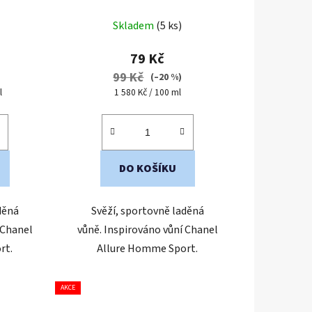
ení
znovu plnitelný flakon
né
Skladem
(5 ks)
ení
tu
79 Kč
99 Kč
)
(–20 %)
Měrná
l
1 580 Kč / 100 ml
cena:
ek.
DO KOŠÍKU
děná
Svěží, sportovně laděná
 Chanel
vůně. Inspirováno vůní Chanel
rt.
Allure Homme Sport.
AKCE