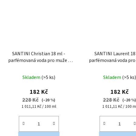
SANTINI Christian 18 ml -
SANTINI Laurent 18
parfémovaná voda pro muže
|
parfémovaná voda pr
cestovní mini balení
cestovní mini bal
Průměrné
Skladem
(>5 ks)
Skladem
(>5 ks)
hodnocení
produktu
182 Kč
182 Kč
je
228 Kč
228 Kč
(–20 %)
(–20 %
5,0
Měrná
Měrná
1 011,11 Kč / 100 ml
1 011,11 Kč / 100 m
cena:
cena:
z
5
hvězdiček.