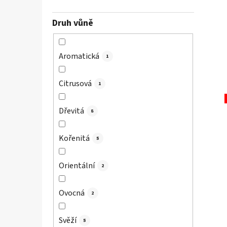
Druh vůně
Aromatická
1
Citrusová
1
Dřevitá
8
Kořenitá
5
Orientální
2
Ovocná
2
Svěží
5