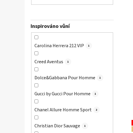
Inspirováno vůní
Carolina Herrera 212 VIP
1
Creed Aventus
1
Dolce&Gabbana Pour Homme
1
Gucci by Gucci Pour Homme
1
Chanel Allure Homme Sport
2
Christian Dior Sauvage
1