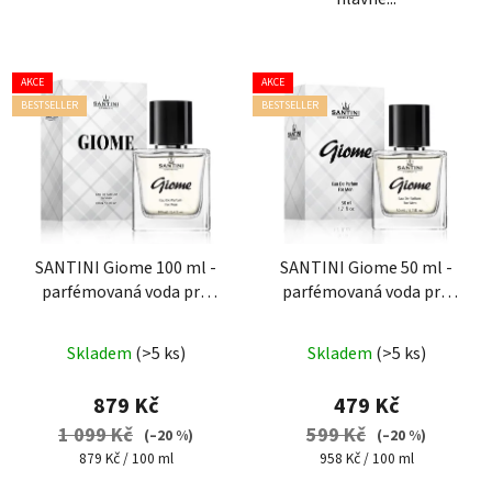
AKCE
AKCE
BESTSELLER
BESTSELLER
SANTINI Giome 100 ml -
SANTINI Giome 50 ml -
parfémovaná voda pro
parfémovaná voda pro
muže
muže
Průměrné
Průměrné
Skladem
(>5 ks)
Skladem
(>5 ks)
hodnocení
hodnocení
produktu
produktu
879 Kč
479 Kč
je
je
1 099 Kč
599 Kč
(–20 %)
(–20 %)
5,0
5,0
Měrná
Měrná
879 Kč / 100 ml
958 Kč / 100 ml
cena:
cena:
z
z