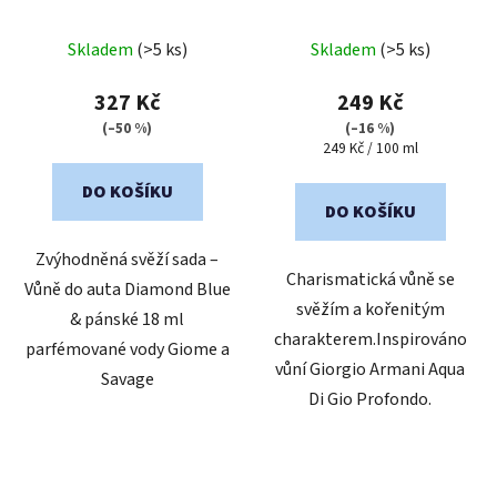
vůně Giome a Savage
parfémovaná voda pro
Průměrné
muže
Skladem
(>5 ks)
Skladem
(>5 ks)
hodnocení
produktu
327 Kč
249 Kč
je
(–50 %)
(–16 %)
Měrná
249 Kč / 100 ml
5,0
cena:
z
DO KOŠÍKU
5
DO KOŠÍKU
hvězdiček.
Zvýhodněná svěží sada –
Charismatická vůně se
Vůně do auta Diamond Blue
svěžím a kořenitým
& pánské 18 ml
charakterem.Inspirováno
parfémované vody Giome a
vůní Giorgio Armani Aqua
Savage
Di Gio Profondo.