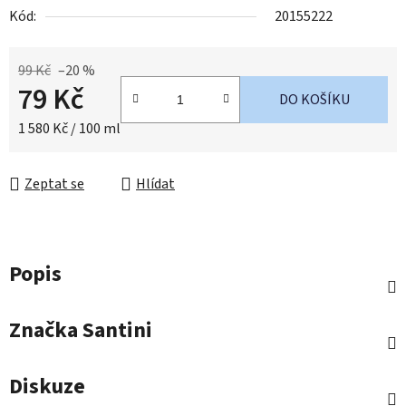
Kód:
20155222
99 Kč
–20 %
79 Kč
DO KOŠÍKU
Měrná cena:
1 580 Kč / 100 ml
Zeptat se
Hlídat
Popis
Značka
Santini
Diskuze