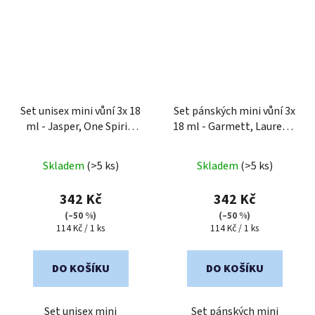
Set unisex mini vůní 3x 18
Set pánských mini vůní 3x
ml - Jasper, One Spirit,
18 ml - Garmett, Laurent,
Pierre Saint
Ravanger
Skladem
(>5 ks)
Skladem
(>5 ks)
342 Kč
342 Kč
(–50 %)
(–50 %)
Měrná
Měrná
114 Kč / 1 ks
114 Kč / 1 ks
cena:
cena:
DO KOŠÍKU
DO KOŠÍKU
Set unisex mini
Set pánských mini