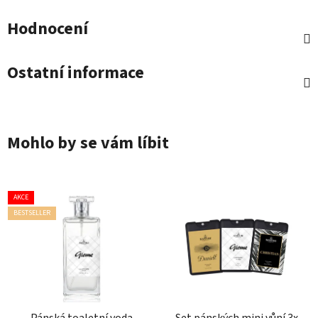
Hodnocení
Ostatní informace
Mohlo by se vám líbit
AKCE
BESTSELLER
Pánská toaletní voda
Set pánských mini vůní 3x