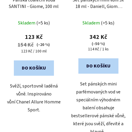
SANTINI - Giome, 100 ml
18 ml - Daniell, Giome,
Christian
Průměrné
Skladem
(>5 ks)
Skladem
(>5 ks)
hodnocení
produktu
123 Kč
342 Kč
je
(–50 %)
154 Kč
(–20 %)
Měrná
114 Kč / 1 ks
5,0
Měrná
123 Kč / 100 ml
cena:
cena:
z
5
DO KOŠÍKU
DO KOŠÍKU
hvězdiček.
Set pánských mini
Svěží, sportovně laděná
parfémovaných vod ve
vůně. Inspirováno
speciálním výhodném
vůní Chanel Allure Homme
balení obsahuje
Sport.
bestsellerové pánské vůně,
které jsou svěží, dřevité a
hlavně...