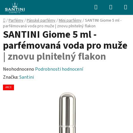
Přejít
Hledat
NÁKUPN
na
KOŠÍK
obsah
Domů
/
Parfémy
/
Pánské parfémy
/
Mini parfémy
/
SANTINI Giome 5 ml -
parfémovaná voda pro muže
| znovu plnitelný flakon
SANTINI Giome 5 ml -
parfémovaná voda pro muže
| znovu plnitelný flakon
Průměrné
Neohodnoceno
Podrobnosti hodnocení
hodnocení
Značka:
Santini
produktu
AKCE
je
0,0
z
5
hvězdiček.