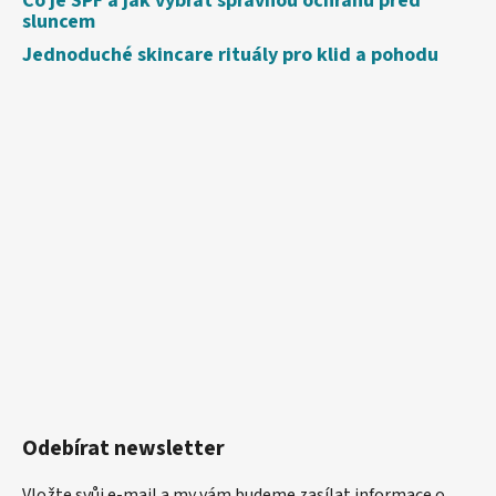
Co je SPF a jak vybrat správnou ochranu před
sluncem
Jednoduché skincare rituály pro klid a pohodu
Odebírat newsletter
Vložte svůj e-mail a my vám budeme zasílat informace o