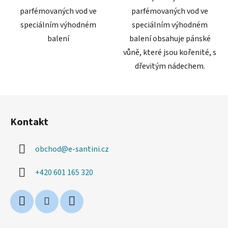
parfémovaných vod ve
parfémovaných vod ve
speciálním výhodném
speciálním výhodném
balení
balení obsahuje pánské
vůně, které jsou kořenité, s
dřevitým nádechem.
Z
á
Kontakt
p
a
obchod
@
e-santini.cz
t
í
+420 601 165 320