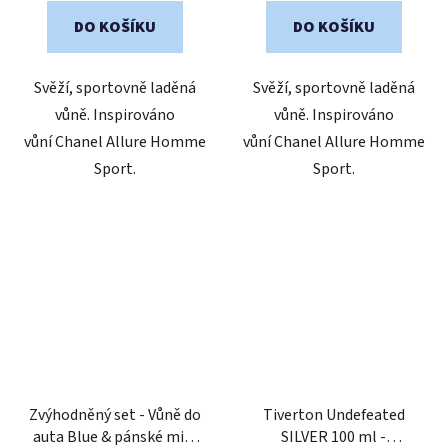
5
5
DO KOŠÍKU
DO KOŠÍKU
hvězdiček.
hvězdiček.
Svěží, sportovně laděná
Svěží, sportovně laděná
vůně. Inspirováno
vůně. Inspirováno
vůní Chanel Allure Homme
vůní Chanel Allure Homme
Sport.
Sport.
Zvýhodněný set - Vůně do
Tiverton Undefeated
auta Blue & pánské mini
SILVER 100 ml -