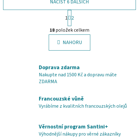
NAČÍST 6 DALŠÍCH
S
1
t
2
r
O
á
18
položek celkem
v
n
l
k
NAHORU
á
o
d
v
a
á
c
n
Doprava zdarma
í
í
Nakupte nad 1500 Kč a dopravu máte
p
ZDARMA
r
v
Francouzské vůně
k
y
Vyrábíme z kvalitních francouzských olejů
v
ý
Věrnostní program Santini+
p
i
Výhodnější nákupy pro věrné zákazníky