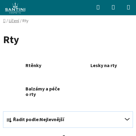
Přejít
Hledat
NÁKUPN
na
KOŠÍK
obsah
Domů
/
Líčení
/
Rty
Rty
Rtěnky
Lesky na rty
Balzámy a péče
o rty
Ř
Řadit podle:
Nejlevnější
a
z