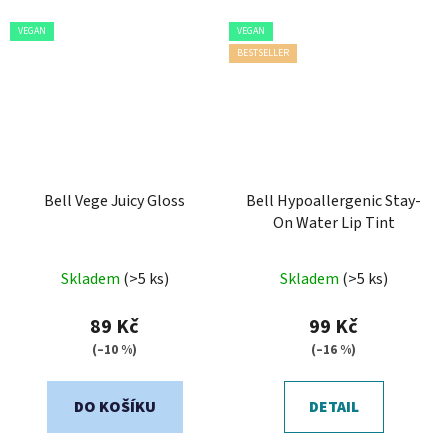
VEGAN
VEGAN
BESTSELLER
Bell Vege Juicy Gloss
Bell Hypoallergenic Stay-
On Water Lip Tint
Průměrné
Skladem
(>5 ks)
Skladem
(>5 ks)
hodnocení
produktu
89 Kč
99 Kč
je
(–10 %)
(–16 %)
3,4
z
DO KOŠÍKU
DETAIL
5