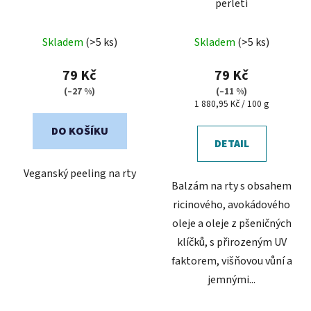
perletí
Průměrné
Průměrné
Skladem
(>5 ks)
Skladem
(>5 ks)
hodnocení
hodnocení
produktu
produktu
79 Kč
79 Kč
je
je
(–27 %)
(–11 %)
Měrná
1 880,95 Kč / 100 g
5,0
5,0
cena:
z
z
DO KOŠÍKU
5
5
DETAIL
hvězdiček.
hvězdiček.
Veganský peeling na rty
Balzám na rty s obsahem
ricinového, avokádového
oleje a oleje z pšeničných
klíčků, s přirozeným UV
faktorem, višňovou vůní a
jemnými...