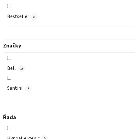
Bestseller
3
Značky
Bell
16
Santini
2
Řada
Hypoallergenic
9