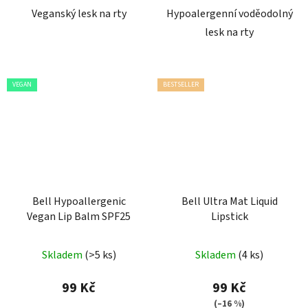
hvězdiček.
Veganský lesk na rty
Hypoalergenní voděodolný
lesk na rty
VEGAN
BESTSELLER
Bell Hypoallergenic
Bell Ultra Mat Liquid
Vegan Lip Balm SPF25
Lipstick
Skladem
(>5 ks)
Skladem
(4 ks)
99 Kč
99 Kč
(–16 %)