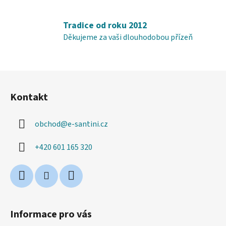
s
u
Tradice od roku 2012
Děkujeme za vaši dlouhodobou přízeň
Z
á
Kontakt
p
a
obchod
@
e-santini.cz
t
í
+420 601 165 320
Informace pro vás