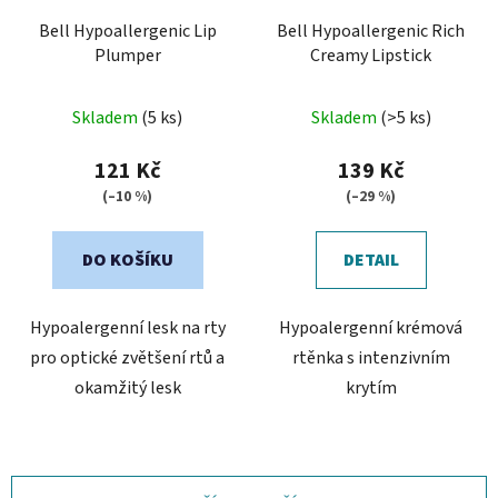
Bell Hypoallergenic Lip
Bell Hypoallergenic Rich
Plumper
Creamy Lipstick
Průměrné
Skladem
(5 ks)
Skladem
(>5 ks)
hodnocení
produktu
121 Kč
139 Kč
je
(–10 %)
(–29 %)
5,0
z
DO KOŠÍKU
DETAIL
5
hvězdiček.
Hypoalergenní lesk na rty
Hypoalergenní krémová
pro optické zvětšení rtů a
rtěnka s intenzivním
okamžitý lesk
krytím