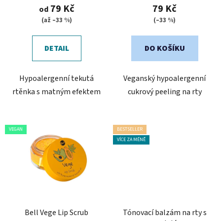
t
produktu
79 Kč
79 Kč
od
ů
je
(až –33 %)
(–33 %)
5,0
z
DETAIL
DO KOŠÍKU
5
hvězdiček.
Hypoalergenní tekutá
Veganský hypoalergenní
rtěnka s matným efektem
cukrový peeling na rty
VEGAN
BESTSELLER
VÍCE ZA MÉNĚ
Bell Vege Lip Scrub
Tónovací balzám na rty s