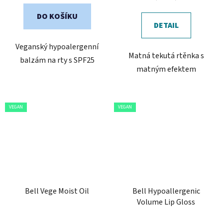
DO KOŠÍKU
DETAIL
Veganský hypoalergenní
Matná tekutá rtěnka s
balzám na rty s SPF25
matným efektem
VEGAN
VEGAN
Bell Vege Moist Oil
Bell Hypoallergenic
Volume Lip Gloss