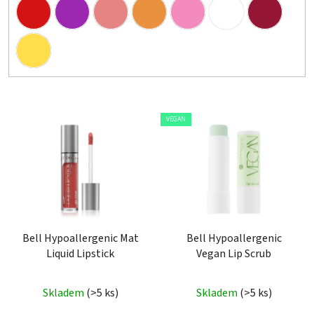
V
VEGAN
ý
p
i
s
p
r
o
Bell Hypoallergenic Mat
Bell Hypoallergenic
Liquid Lipstick
Vegan Lip Scrub
d
u
Průměrné
k
Skladem
(>5 ks)
Skladem
(>5 ks)
hodnocení