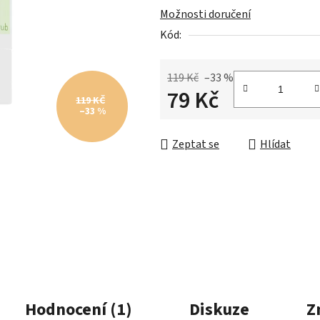
Možnosti doručení
hvězdiček.
Kód:
119 Kč
–33 %
79 Kč
119 KČ
–33 %
Měrná cena:
Zeptat se
Hlídat
Hodnocení (1)
Diskuze
Z