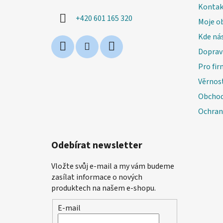
t
Kontak
í
+420 601 165 320
Moje o
Kde nás
Doprav
Pro fir
Věrnos
Obchod
Ochran
Odebírat newsletter
Vložte svůj e-mail a my vám budeme
zasílat informace o nových
produktech na našem e-shopu.
E-mail