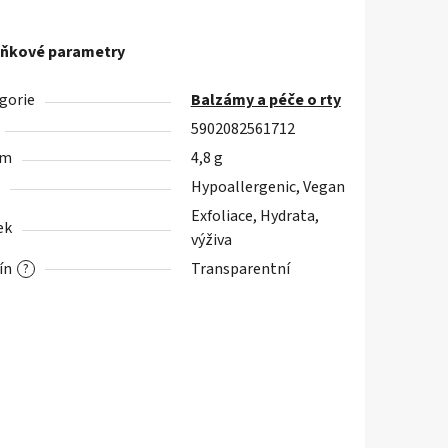
ňkové parametry
gorie
Balzámy a péče o rty
5902082561712
em
4,8 g
Hypoallergenic, Vegan
Exfoliace, Hydrata,
ek
výživa
ín
Transparentní
?