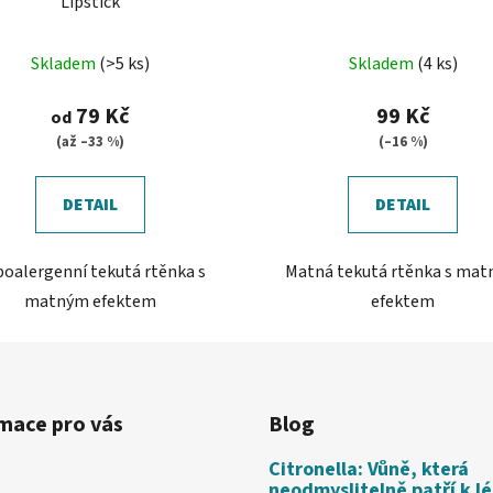
Lipstick
Skladem
(>5 ks)
Skladem
(4 ks)
79 Kč
99 Kč
od
(až –33 %)
(–16 %)
DETAIL
DETAIL
oalergenní tekutá rtěnka s
Matná tekutá rtěnka s ma
matným efektem
efektem
mace pro vás
Blog
Citronella: Vůně, která
neodmyslitelně patří k l