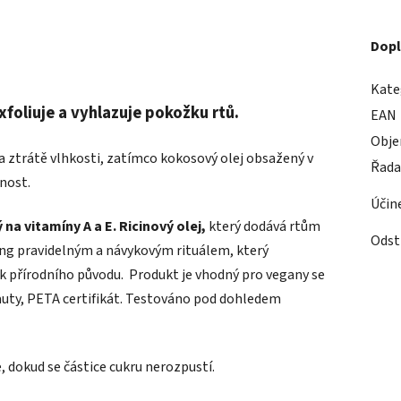
Dopl
Kate
xfoliuje a vyhlazuje pokožku rtů.
EAN
Obj
a ztrátě vlhkosti, zatímco kokosový olej obsažený v
Řada
žnost.
Účin
na vitamíny A a E. Ricinový olej,
který dodává rtům
Odst
ing pravidelným a návykovým rituálem, který
k přírodního původu. Produkt je vhodný pro vegany se
uty, PETA certifikát. Testováno pod dohledem
 dokud se částice cukru nerozpustí.