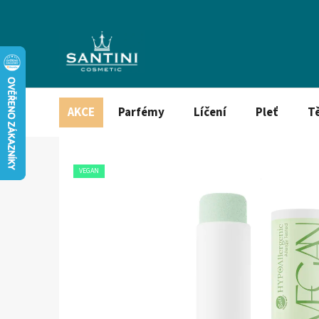
Přejít
na
obsah
AKCE
Parfémy
Líčení
Pleť
T
VEGAN