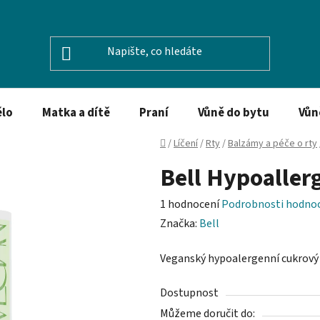
ělo
Matka a dítě
Praní
Vůně do bytu
Vůn
Domů
/
Líčení
/
Rty
/
Balzámy a péče o rty
Bell Hypoaller
Průměrné
1 hodnocení
Podrobnosti hodno
hodnocení
Značka:
Bell
produktu
Veganský hypoalergenní cukrový 
je
5,0
Dostupnost
z
Můžeme doručit do:
5