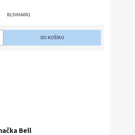
BLSVHA001
DO KOŠÍKU
načka
Bell