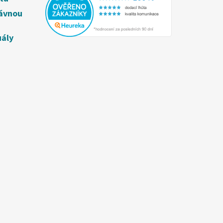
rávnou
uály