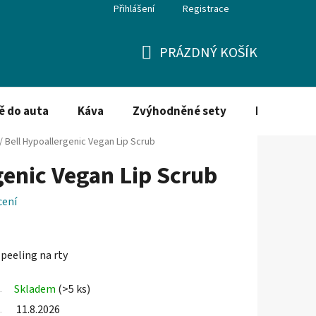
Přihlášení
Registrace
PRÁZDNÝ KOŠÍK
NÁKUPNÍ
KOŠÍK
ě do auta
Káva
Zvýhodněné sety
Dezinfekce
/
Bell Hypoallergenic Vegan Lip Scrub
genic Vegan Lip Scrub
cení
peeling na rty
Skladem
(>5 ks)
11.8.2026