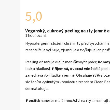
5,0
Průměrné
Veganský, cukrový peeling na rty jemně e
hodnocení
1 hodnocení
produktu
je
Hypoalergenní složení chrání rty před vysycháním 
5,0
z
receptuře je vyživuje, zjemňuje a zvyšuje jejich pru
5
hvězdiček.
Peeling obsahuje olej z meruňkových jader,
bohatý 
lesk a hladkost.
Příjemná, ovocná vůně
dělá peel
zanechává rty hladké a jemné. Obsahuje 98% slože
složením vyvinutým v souladu s trendem Clean Bea
dermatologa.
Použití:
naneste malé množství na rty a masírujte,