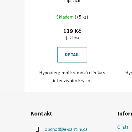
Lipstick
Průměrné
Skladem
(>5 ks)
hodnocení
produktu
139 Kč
je
(–29 %)
5,0
z
DETAIL
5
hvězdiček.
Hypoalergenní krémová rtěnka s
Hyp
intenzivním krytím
Z
á
Kontakt
Infor
p
a
O nás
obchod
@
e-santini.cz