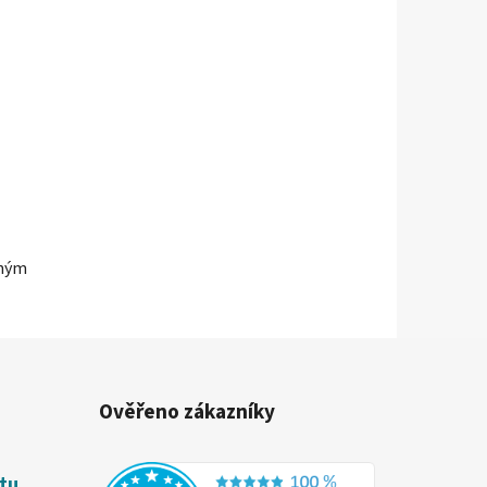
tným
Ověřeno zákazníky
étu