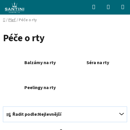
Přejít
Hledat
NÁKUPN
na
KOŠÍK
obsah
Domů
/
Pleť
/
Péče o rty
Péče o rty
Balzámy na rty
Séra na rty
Peelingy na rty
Ř
Řadit podle:
Nejlevnější
a
z