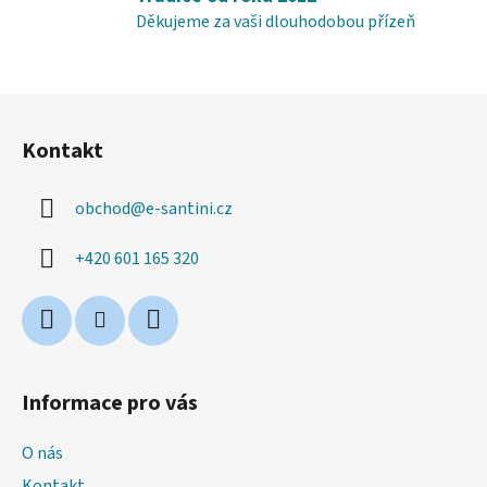
Děkujeme za vaši dlouhodobou přízeň
Z
á
Kontakt
p
a
obchod
@
e-santini.cz
t
í
+420 601 165 320
Informace pro vás
O nás
Kontakt