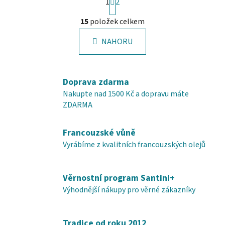
1
t
2
r
O
á
15
položek celkem
v
n
l
k
NAHORU
á
o
d
v
a
á
c
n
Doprava zdarma
í
í
Nakupte nad 1500 Kč a dopravu máte
p
ZDARMA
r
v
Francouzské vůně
k
y
Vyrábíme z kvalitních francouzských olejů
v
ý
Věrnostní program Santini+
p
i
Výhodnější nákupy pro věrné zákazníky
s
u
Tradice od roku 2012