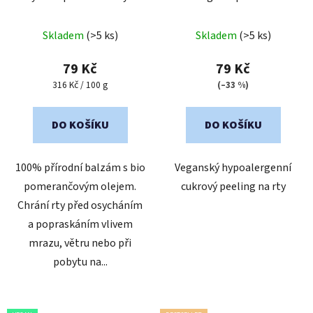
d
olejem
u
Průměrné
Průměrné
k
Skladem
(>5 ks)
Skladem
(>5 ks)
hodnocení
hodnocení
t
produktu
produktu
79 Kč
79 Kč
ů
je
je
Měrná
316 Kč / 100 g
(–33 %)
cena:
5,0
5,0
z
z
DO KOŠÍKU
DO KOŠÍKU
5
5
hvězdiček.
hvězdiček.
100% přírodní balzám s bio
Veganský hypoalergenní
pomerančovým olejem.
cukrový peeling na rty
Chrání rty před osycháním
a popraskáním vlivem
mrazu, větru nebo při
pobytu na...