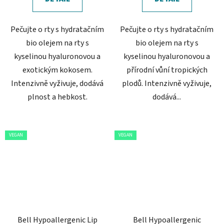
Pečujte o rty s hydratačním
Pečujte o rty s hydratačním
bio olejem na rty s
bio olejem na rty s
kyselinou hyaluronovou a
kyselinou hyaluronovou a
exotickým kokosem.
přírodní vůní tropických
Intenzivně vyživuje, dodává
plodů. Intenzivně vyživuje,
plnost a hebkost.
dodává...
VEGAN
VEGAN
Bell Hypoallergenic Lip
Bell Hypoallergenic