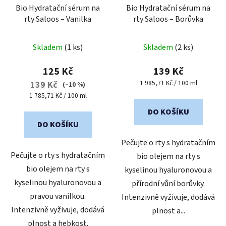
Bio Hydratační sérum na
Bio Hydratační sérum na
rty Saloos – Vanilka
rty Saloos – Borůvka
Skladem
(1 ks)
Skladem
(2 ks)
125 Kč
139 Kč
Měrná
1 985,71 Kč / 100 ml
139 Kč
(–10 %)
cena:
Měrná
1 785,71 Kč / 100 ml
cena:
DO KOŠÍKU
DO KOŠÍKU
Pečujte o rty s hydratačním
Pečujte o rty s hydratačním
bio olejem na rty s
bio olejem na rty s
kyselinou hyaluronovou a
kyselinou hyaluronovou a
přírodní vůní borůvky.
pravou vanilkou.
Intenzivně vyživuje, dodává
Intenzivně vyživuje, dodává
plnost a...
plnost a hebkost.