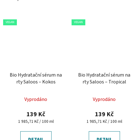
VEGAN
VEGAN
Bio Hydratační sérum na
Bio Hydratační sérum na
rty Saloos – Kokos
rty Saloos – Tropical
Vyprodáno
Vyprodáno
139 Kč
139 Kč
Měrná
Měrná
1 985,71 Kč / 100 ml
1 985,71 Kč / 100 ml
cena:
cena:
DETAIL
DETAIL