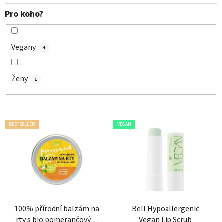
Pro koho?
Vegany
4
Ženy
1
V
BESTSELLER
VEGAN
ý
p
i
s
p
r
o
100% přírodní balzám na
Bell Hypoallergenic
rty s bio pomerančovým
Vegan Lip Scrub