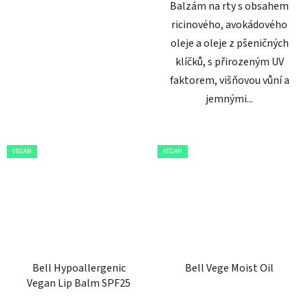
Balzám na rty s obsahem
ricinového, avokádového
oleje a oleje z pšeničných
klíčků, s přirozeným UV
faktorem, višňovou vůní a
jemnými...
VEGAN
VEGAN
Bell Hypoallergenic
Bell Vege Moist Oil
Vegan Lip Balm SPF25