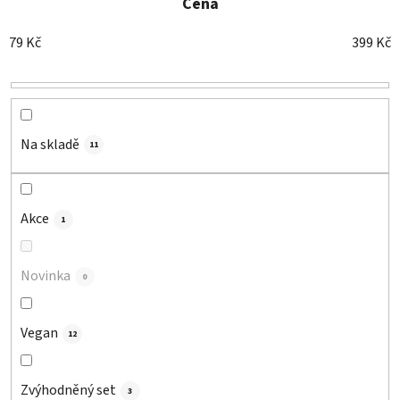
e
Cena
n
79
Kč
399
Kč
í
p
r
o
d
Na skladě
11
u
k
t
Akce
1
ů
Novinka
0
Vegan
12
Zvýhodněný set
3