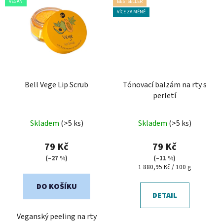
VEGAN
BESTSELLER
VÍCE ZA MÉNĚ
Bell Vege Lip Scrub
Tónovací balzám na rty s
perletí
Průměrné
Průměrné
Skladem
(>5 ks)
Skladem
(>5 ks)
hodnocení
hodnocení
produktu
produktu
79 Kč
79 Kč
je
je
(–27 %)
(–11 %)
Měrná
1 880,95 Kč / 100 g
5,0
5,0
cena:
z
z
DO KOŠÍKU
5
5
DETAIL
hvězdiček.
hvězdiček.
Veganský peeling na rty