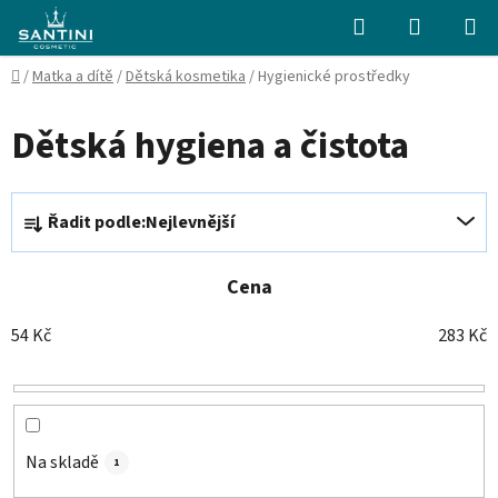
Přejít
Hledat
NÁKUPN
na
KOŠÍK
obsah
Domů
/
Matka a dítě
/
Dětská kosmetika
/
Hygienické prostředky
Dětská hygiena a čistota
Ř
Řadit podle:
Nejlevnější
a
z
e
Cena
n
54
Kč
283
Kč
í
p
r
o
d
Na skladě
1
u