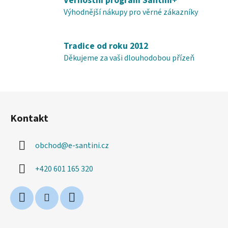
Věrnostní program Santini+
y
Výhodnější nákupy pro věrné zákazníky
v
ý
p
Tradice od roku 2012
i
Děkujeme za vaši dlouhodobou přízeň
s
u
Z
á
Kontakt
p
a
obchod
@
e-santini.cz
t
í
+420 601 165 320