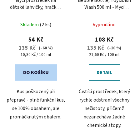
o
Mycí prostředek na
Bebble Bottle, Toy&Dish
dětské lahvičky, hračky a
Wash 500 ml - Mycí
d
nádobí Bebble - II. jakost
prostředek na lahvičky,
u
(poškozený obal)
hračky a nádobí
k
Skladem
(2 ks)
Vyprodáno
t
54 Kč
108 Kč
ů
135 Kč
135 Kč
(–60 %)
(–20 %)
Měrná
Měrná
10,80 Kč / 100 ml
21,60 Kč / 100 ml
cena:
cena:
DO KOŠÍKU
DETAIL
Kus poškozený při
Čistící prostředek, který
přepravě - plně funkční kus,
rychle odstraní všechny
se 100% obsahem, ale
nečistoty, přičemž
promáčknutým obalem.
nezanechává žádné
chemické stopy.