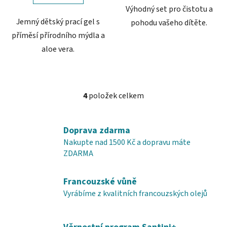
Výhodný set pro čistotu a
Jemný dětský prací gel s
pohodu vašeho dítěte.
příměsí přírodního mýdla a
aloe vera.
4
položek celkem
O
v
l
Doprava zdarma
á
Nakupte nad 1500 Kč a dopravu máte
d
ZDARMA
a
c
í
Francouzské vůně
p
Vyrábíme z kvalitních francouzských olejů
r
v
k