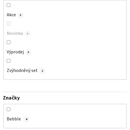
k
t
Akce
3
ů
Novinka
0
Výprodej
3
Zvýhodněný set
1
Značky
Bebble
4