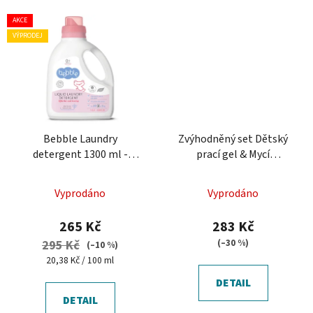
AKCE
VÝPRODEJ
Bebble Laundry
Zvýhodněný set Dětský
detergent 1300 ml -
prací gel & Mycí
Dětský prací gel
prostředek pro děti
Vyprodáno
Vyprodáno
265 Kč
283 Kč
(–30 %)
295 Kč
(–10 %)
Měrná
20,38 Kč / 100 ml
cena:
DETAIL
DETAIL