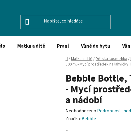
ělo
Matka a dítě
Praní
Vůně do bytu
Vůn
Domů
/
Matka a dítě
/
Dětská kosmetika
/
500 ml - Mycí prostředek na lahvičky,
Bebble Bottle,
- Mycí prostřed
a nádobí
Průměrné
Neohodnoceno
Podrobnosti hod
hodnocení
Značka:
Bebble
produktu