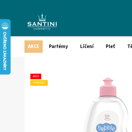
Přejít
na
obsah
AKCE
Parfémy
Líčení
Pleť
T
AKCE
VÝPRODEJ