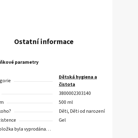
Ostatní informace
ňkové parametry
Dětská hygiena a
gorie
čistota
3800002303140
em
500 ml
koho?
Děti, Děti od narození
istence
Gel
oložka byla vyprodána…