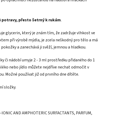
 potravy, přesto šetrný k rukám
.
je glycerin, který je znám tím, že zadržuje vlhkost ve
uktem při výrobě mýdla, je zcela neškodný pro tělo a má
i pokožky a zanechává ji svěží, jemnou a hladkou.
ky či nádobí umyje 2 - 3 ml prostředku přidaného do 1
 mléko nebo jídlo můžete nejdříve nechat odmočit v
u. Možné používat již od prvního dne dítěte.
í složky.
-IONIC AND AMPHOTERIC SURFACTANTS, PARFUM,