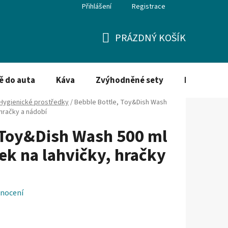
Přihlášení
Registrace
PRÁZDNÝ KOŠÍK
NÁKUPNÍ
KOŠÍK
ě do auta
Káva
Zvýhodněné sety
Dezinfekce
Hygienické prostředky
/
Bebble Bottle, Toy&Dish Wash
 hračky a nádobí
 Toy&Dish Wash 500 ml
ek na lahvičky, hračky
nocení