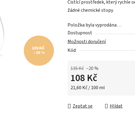
Čistící prostředek, který rychle
je
žádné chemické stopy.
0,0
z
Položka byla vyprodána…
5
Dostupnost
hvězdiček.
Možnosti doručení
135 KČ
Kód:
–20 %
135 Kč
–20 %
108 Kč
Měrná cena:
21,60 Kč / 100 ml
Zeptat se
Hlídat