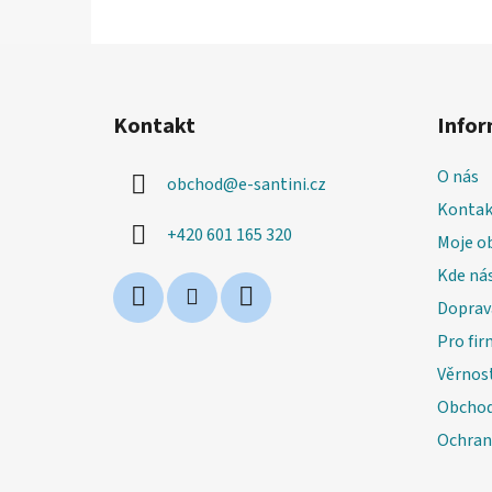
Z
á
Kontakt
Infor
p
a
O nás
obchod
@
e-santini.cz
t
Kontak
í
+420 601 165 320
Moje o
Kde nás
Doprav
Pro fir
Věrnos
Obchod
Ochran