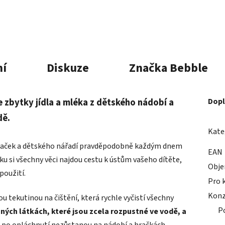
ní
Diskuze
Značka
Bebble
 zbytky jídla a mléka z dětského nádobí a
Dopl
dě.
Kate
h hraček a dětského nářadí pravděpodobně každým dnem
EAN
u si všechny věci najdou cestu k ústům vašeho dítěte,
Obj
použití.
Pro 
Konz
tekutinou na čištění, která rychle vyčistí všechny
P
ných látkách, které jsou zcela rozpustné ve vodě, a
že po opláchnutí nezůstanou na nádobí a hračkách