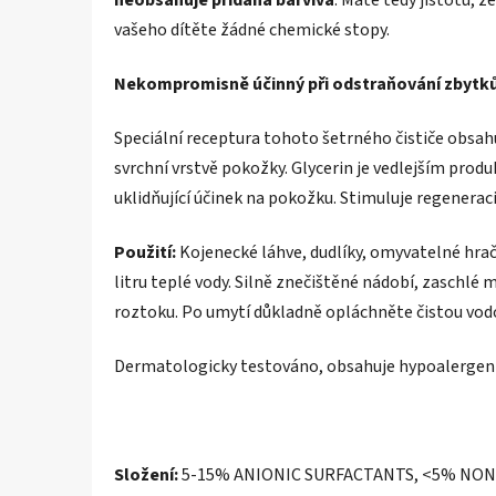
vašeho dítěte žádné chemické stopy.
Nekompromisně účinný při odstraňování zbytků
Speciální receptura tohoto šetrného čističe obsahu
svrchní vrstvě pokožky. Glycerin je vedlejším prod
uklidňující účinek na pokožku. Stimuluje regenerac
Použití:
Kojenecké láhve, dudlíky, omyvatelné hrač
litru teplé vody. Silně znečištěné nádobí, zaschlé
roztoku. Po umytí důkladně opláchněte čistou vodo
Dermatologicky testováno, obsahuje hypoalergenn
Složení:
5-15% ANIONIC SURFACTANTS, <5% NON