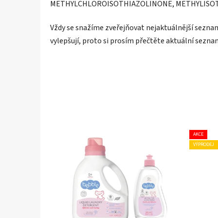
METHYLCHLOROISOTHIAZOLINONE, METHYLISO
Vždy se snažíme zveřejňovat nejaktuálnější seznam
vylepšují, proto si prosím přečtěte aktuální sezna
AKCE
VÝPRODEJ