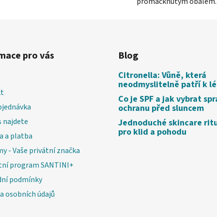
promáčknutým obalem
mace pro vás
Blog
Citronella: Vůně, která
neodmyslitelně patří k l
t
Co je SPF a jak vybrat sp
bjednávka
ochranu před sluncem
 najdete
Jednoduché skincare rit
pro klid a pohodu
a a platba
my - Vaše privátní značka
tní program SANTINI+
ní podmínky
a osobních údajů