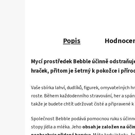
Popis
Hodnoce
Mycí prostředek Bebble účinně odstraňuje
hraček, přitom je šetrný k pokožce i příro
Vaše sbírka lahví, dudlíků, figurek, omyvatelnýc
roste. Během každodenního stravování, her a spánk
takže je budete chtít udržovat čisté a připravené k 
Společnost Bebble podává pomocnou ruku s účinnou 
stopy jídla a mléka. Jeho
obsah je založen na účin
neobsahuje přidaná barviva
. Máte tedy jistotu, 