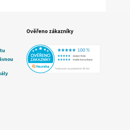
.
Ověřeno zákazníky
étu
rávnou
uály