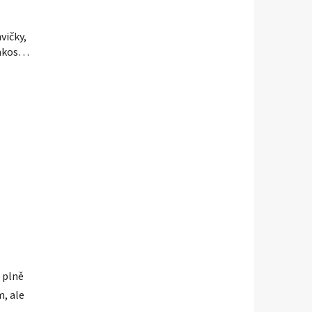
vičky,
jakost
 plně
, ale