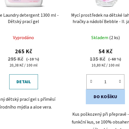
e Laundry detergent 1300 ml -
Mycí prostředek na dětské lah
Dětský prací gel
hračky a nádobí Bebble - II. 
(poškozený obal)
Vyprodáno
Skladem
(2 ks)
265 Kč
54 Kč
295 Kč
135 Kč
(–10 %)
(–60 %)
Měrná
Měrná
20,38 Kč / 100 ml
10,80 Kč / 100 ml
cena:
cena:
DETAIL
DO KOŠÍKU
ý dětský prací gel s příměsí
írodního mýdla a aloe vera.
Kus poškozený při přepravě -
funkční kus, se 100% obsahem