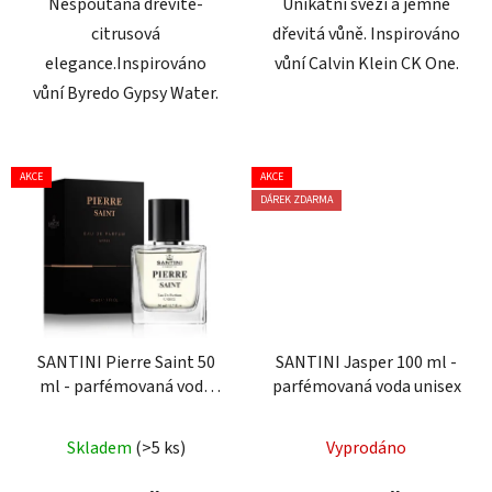
Nespoutaná dřevitě-
Unikátní svěží a jemně
citrusová
dřevitá vůně. Inspirováno
elegance.Inspirováno
vůní Calvin Klein CK One.
vůní Byredo Gypsy Water.
AKCE
AKCE
DÁREK ZDARMA
SANTINI Pierre Saint 50
SANTINI Jasper 100 ml -
ml - parfémovaná voda
parfémovaná voda unisex
unisex
Průměrné
Skladem
(>5 ks)
Vyprodáno
hodnocení
produktu