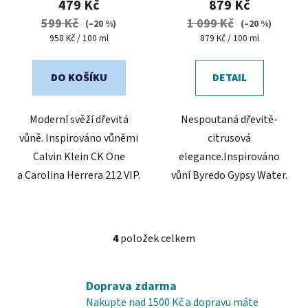
479 Kč
879 Kč
je
599 Kč
1 099 Kč
(–20 %)
(–20 %)
5,0
Měrná
Měrná
958 Kč / 100 ml
879 Kč / 100 ml
cena:
cena:
z
5
DO KOŠÍKU
DETAIL
hvězdiček.
Moderní svěží dřevitá
Nespoutaná dřevitě-
vůně. Inspirováno vůněmi
citrusová
Calvin Klein CK One
elegance.Inspirováno
a Carolina Herrera 212 VIP.
vůní Byredo Gypsy Water.
4
položek celkem
O
v
l
Doprava zdarma
á
Nakupte nad 1500 Kč a dopravu máte
d