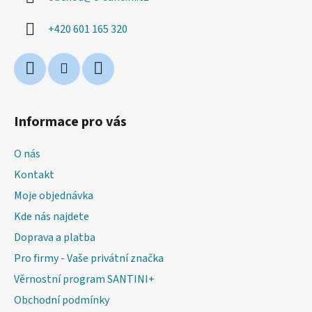
t
í
+420 601 165 320
Informace pro vás
O nás
Kontakt
Moje objednávka
Kde nás najdete
Doprava a platba
Pro firmy - Vaše privátní značka
Věrnostní program SANTINI+
Obchodní podmínky