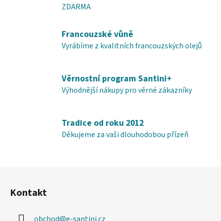
ZDARMA
a
c
í
Francouzské vůně
p
Vyrábíme z kvalitních francouzských olejů
r
v
k
Věrnostní program Santini+
y
Výhodnější nákupy pro věrné zákazníky
v
ý
p
Tradice od roku 2012
i
Děkujeme za vaši dlouhodobou přízeň
s
u
Z
á
Kontakt
p
a
obchod
@
e-santini.cz