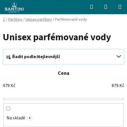
Přejít
Hledat
NÁKUPN
na
KOŠÍK
obsah
Domů
/
Parfémy
/
Unisex parfémy
/
Parfémované vody
Unisex parfémované vody
Ř
Řadit podle:
Nejlevnější
a
z
e
Cena
n
479
Kč
879
Kč
í
p
r
o
d
Na skladě
3
u