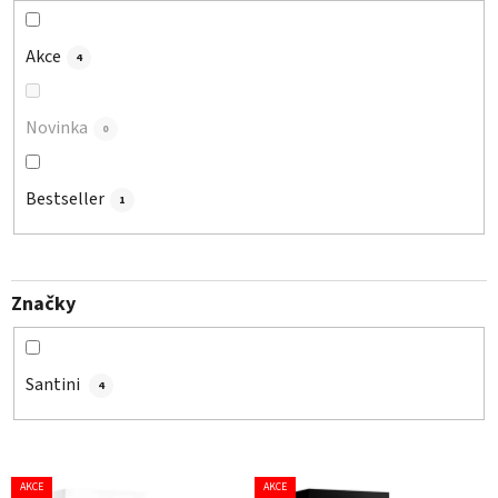
k
t
Akce
4
ů
Novinka
0
Bestseller
1
Značky
Santini
4
V
AKCE
AKCE