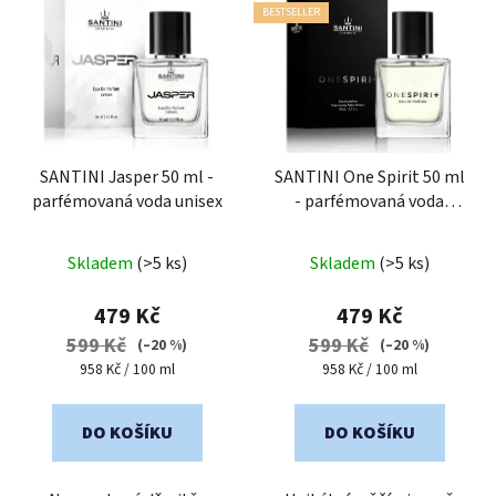
ý
BESTSELLER
p
i
s
p
r
o
SANTINI Jasper 50 ml -
SANTINI One Spirit 50 ml
parfémovaná voda unisex
- parfémovaná voda
d
unisex
u
Průměrné
k
Skladem
(>5 ks)
Skladem
(>5 ks)
hodnocení
t
produktu
479 Kč
479 Kč
ů
je
599 Kč
599 Kč
(–20 %)
(–20 %)
5,0
Měrná
Měrná
958 Kč / 100 ml
958 Kč / 100 ml
cena:
cena:
z
5
DO KOŠÍKU
DO KOŠÍKU
hvězdiček.