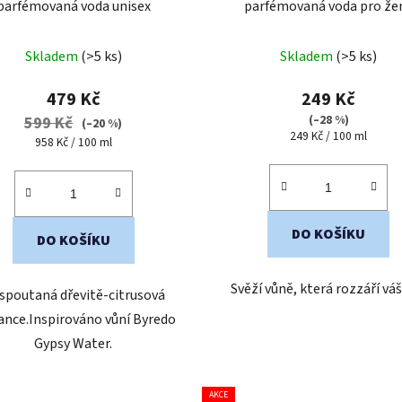
parfémovaná voda unisex
parfémovaná voda pro že
Skladem
(>5 ks)
Skladem
(>5 ks)
479 Kč
249 Kč
(–28 %)
599 Kč
(–20 %)
Měrná
249 Kč / 100 ml
Měrná
958 Kč / 100 ml
cena:
cena:
DO KOŠÍKU
DO KOŠÍKU
Svěží vůně, která rozzáří vá
spoutaná dřevitě-citrusová
ance.Inspirováno vůní Byredo
Gypsy Water.
AKCE