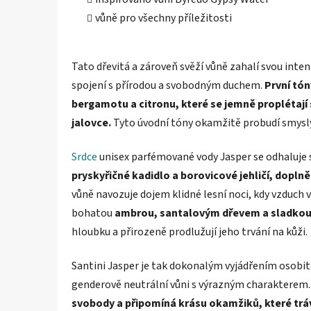
vůně pro všechny příležitosti
Tato dřevitá a zároveň svěží vůně zahalí svou inte
spojení s přírodou a svobodným duchem.
První tó
bergamotu a citronu, které se jemně proplétají
jalovce.
Tyto úvodní tóny okamžitě probudí smysly
Srdce
unisex parfémované vody Jasper se odhaluje s
pryskyřičné kadidlo a borovicové jehličí, dopl
vůně navozuje dojem klidné lesní noci, kdy vzduch vo
bohatou
ambrou, santalovým dřevem a sladkou
hloubku a přirozeně prodlužují jeho trvání na kůži.
Santini Jasper je tak dokonalým vyjádřením osobitos
genderově neutrální vůni s výrazným charakterem
svobody a připomíná krásu okamžiků, které tráví