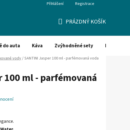
Přihlášení
Registrace
PRÁZDNÝ KOŠÍK
NÁKUPNÍ
KOŠÍK
ě do auta
Káva
Zvýhodněné sety
Dezinfekce
mované vody
/
SANTINI Jasper 100 ml - parfémovaná voda
 100 ml - parfémovaná
nocení
egance.
 Water.