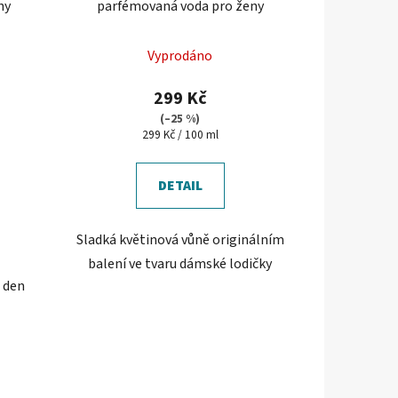
ny
parfémovaná voda pro ženy
Vyprodáno
299 Kč
(–25 %)
Měrná
299 Kč / 100 ml
cena:
DETAIL
Sladká květinová vůně originálním
balení ve tvaru dámské lodičky
š den