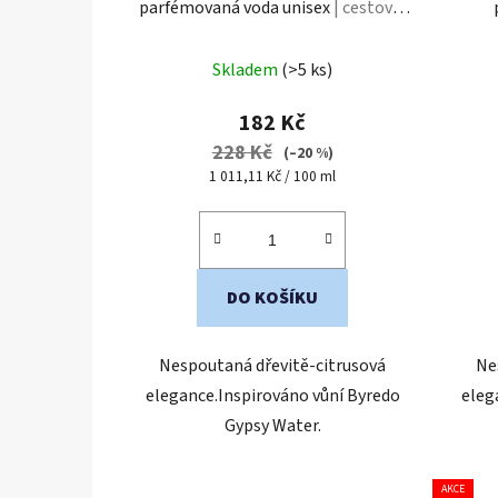
parfémovaná voda unisex
| cestovní
mini balení
Průměrné
Skladem
(>5 ks)
hodnocení
produktu
182 Kč
je
228 Kč
(–20 %)
5,0
Měrná
1 011,11 Kč / 100 ml
cena:
z
5
hvězdiček.
DO KOŠÍKU
Nespoutaná dřevitě-citrusová
Ne
elegance.Inspirováno vůní Byredo
eleg
Gypsy Water.
AKCE