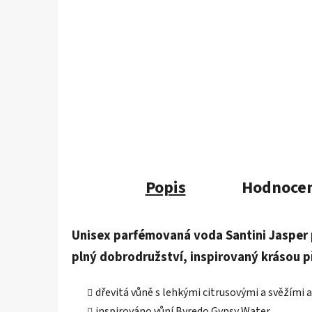
Popis
Hodnocen
Unisex parfémovaná voda Santini Jasper p
plný dobrodružství, inspirovaný krásou p
dřevitá vůně s lehkými citrusovými a svěžími 
inspirováno vůní Byredo Gypsy Water