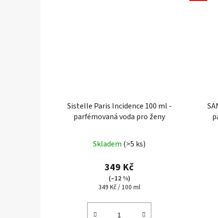
Sistelle Paris Incidence 100 ml -
SAN
parfémovaná voda pro ženy
p
Skladem
(>5 ks)
349 Kč
(–12 %)
Měrná
349 Kč / 100 ml
cena: