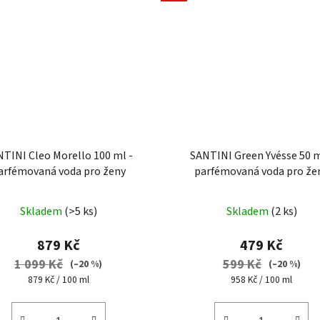
TINI Cleo Morello 100 ml -
SANTINI Green Yvésse 50 m
arfémovaná voda pro ženy
parfémovaná voda pro že
Průměrné
Průměrné
Skladem
(>5 ks)
Skladem
(2 ks)
hodnocení
hodnocení
produktu
produktu
879 Kč
479 Kč
je
je
1 099 Kč
599 Kč
(–20 %)
(–20 %)
5,0
4,6
Měrná
Měrná
879 Kč / 100 ml
958 Kč / 100 ml
cena:
cena:
z
z
5
5