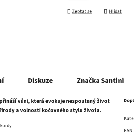
Zeptat se
Hlídat
í
Diskuze
Značka
Santini
řináší vůni, která evokuje nespoutaný život
Dopl
řírody a volností kočovného stylu života.
Kate
akordy
EAN