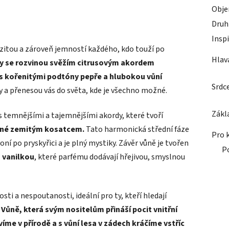
Obj
Druh
Insp
nzitou a zároveň jemností každého, kdo touží po
Hlav
ny se rozvinou svěžím citrusovým akordem
 s kořenitými podtóny pepře a hlubokou vůní
Srdc
 a přenesou vás do světa, kde je všechno možné.
Zákl
 temnějšími a tajemnějšími akordy, které tvoří
něné zemitým kosatcem.
Tato harmonická střední fáze
Pro 
ní po pryskyřici a je plný mystiky. Závěr vůně je tvořen
P
 vanilkou
, které parfému dodávají hřejivou, smyslnou
ti a nespoutanosti, ideální pro ty, kteří hledají
.
Vůně, která svým nositelům přináší pocit vnitřní
me v přírodě a s vůní lesa v zádech kráčíme vstříc