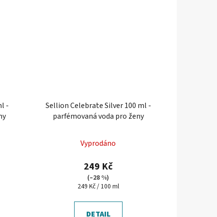
l -
Sellion Celebrate Silver 100 ml -
ny
parfémovaná voda pro ženy
Vyprodáno
249 Kč
(–28 %)
Měrná
249 Kč / 100 ml
cena:
DETAIL