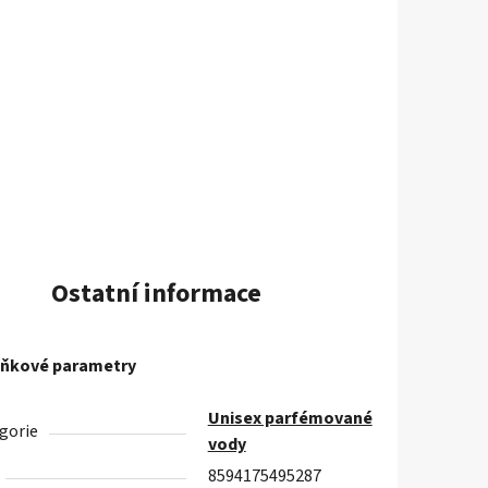
Ostatní informace
ňkové parametry
Unisex parfémované
gorie
vody
8594175495287