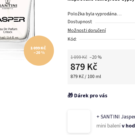
0,0
z
Položka byla vyprodána…
5
Dostupnost
hvězdiček.
Možnosti doručení
Kód:
1 099 KČ
–20 %
1 099 Kč
–20 %
879 Kč
Měrná cena:
879 Kč / 100 ml
+ SANTINI Jaspe
mini balení
v hod