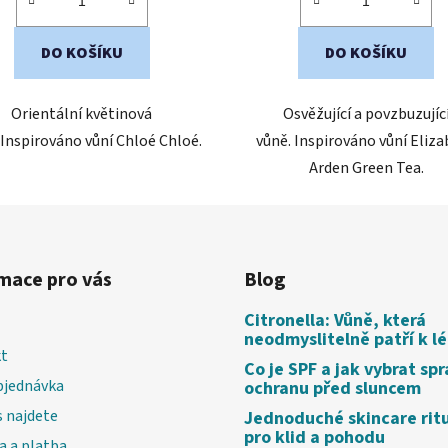
hvězdiček.
hvězdiček.
DO KOŠÍKU
DO KOŠÍKU
Orientální květinová
Osvěžující a povzbuzujíc
 Inspirováno vůní Chloé Chloé.
vůně. Inspirováno vůní Eliz
Arden Green Tea.
mace pro vás
Blog
Citronella: Vůně, která
neodmyslitelně patří k l
t
Co je SPF a jak vybrat sp
bjednávka
ochranu před sluncem
 najdete
Jednoduché skincare rit
pro klid a pohodu
a a platba