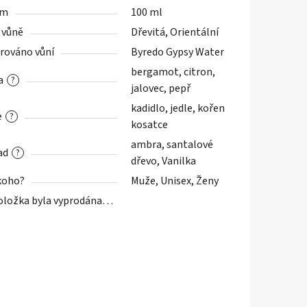
em
100 ml
 vůně
Dřevitá, Orientální
irováno vůní
Byredo Gypsy Water
bergamot, citron,
a
?
jalovec, pepř
kadidlo, jedle, kořen
e
?
kosatce
ambra, santalové
ad
?
dřevo, Vanilka
koho?
Muže, Unisex, Ženy
oložka byla vyprodána…