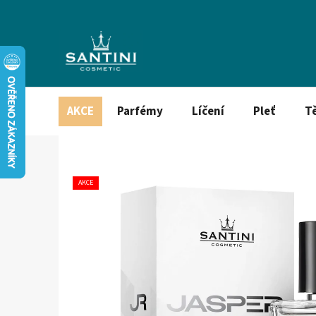
Přejít
na
obsah
AKCE
Parfémy
Líčení
Pleť
T
AKCE