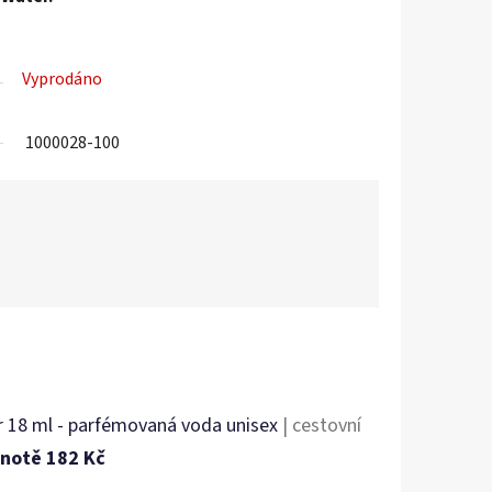
Vyprodáno
1000028-100
r 18 ml - parfémovaná voda unisex
| cestovní
notě 182 Kč