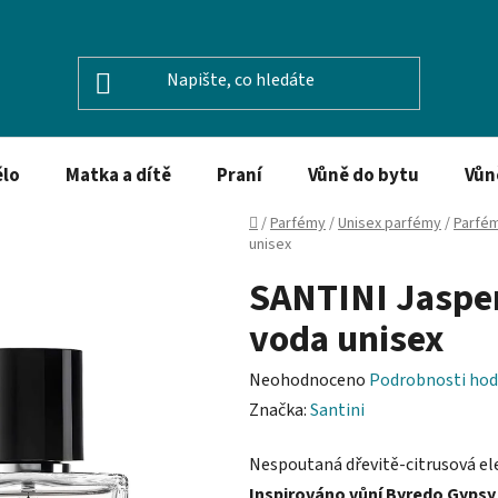
ělo
Matka a dítě
Praní
Vůně do bytu
Vůn
Domů
/
Parfémy
/
Unisex parfémy
/
Parfé
unisex
SANTINI Jasper
voda unisex
Průměrné
Neohodnoceno
Podrobnosti hod
hodnocení
Značka:
Santini
produktu
Nespoutaná dřevitě-citrusová el
je
Inspirováno vůní Byredo Gypsy