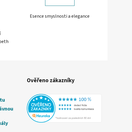
Esence smyslnosti a elegance
í
abeth
Ověřeno zákazníky
étu
rávnou
uály