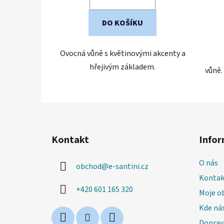
DO KOŠÍKU
Ovocná vůně s květinovými akcenty a
hřejivým základem.
vůně.
Z
á
Kontakt
Infor
p
a
O nás
obchod
@
e-santini.cz
t
Kontak
í
+420 601 165 320
Moje o
Kde nás
Doprav