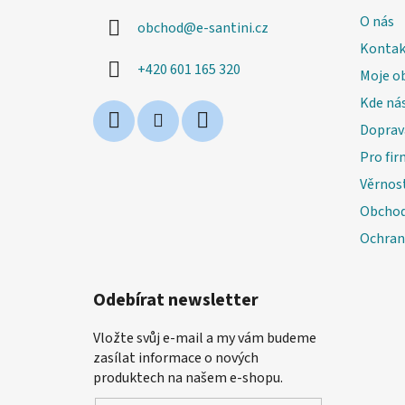
a
O nás
obchod
@
e-santini.cz
t
Kontak
í
+420 601 165 320
Moje o
Kde nás
Doprav
Pro fir
Věrnos
Obchod
Ochran
Odebírat newsletter
Vložte svůj e-mail a my vám budeme
zasílat informace o nových
produktech na našem e-shopu.