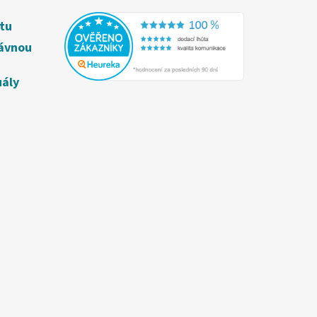
étu
rávnou
uály