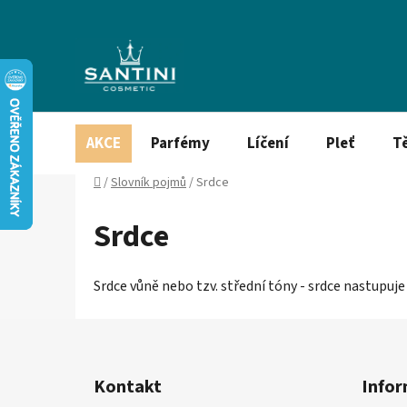
Přejít
na
obsah
AKCE
Parfémy
Líčení
Pleť
T
Domů
/
Slovník pojmů
/
Srdce
Srdce
Srdce vůně nebo tzv. střední tóny - srdce nastupuj
Z
á
Kontakt
Infor
p