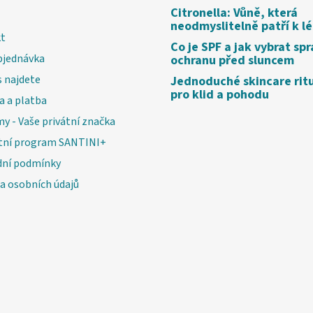
Citronella: Vůně, která
neodmyslitelně patří k l
t
Co je SPF a jak vybrat sp
bjednávka
ochranu před sluncem
 najdete
Jednoduché skincare rit
pro klid a pohodu
a a platba
my - Vaše privátní značka
tní program SANTINI+
ní podmínky
a osobních údajů