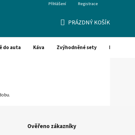
Přihlášení
Registrace
PRÁZDNÝ KOŠÍK
NÁKUPNÍ
KOŠÍK
ě do auta
Káva
Zvýhodněné sety
Dezinfekce
dobu.
Ověřeno zákazníky