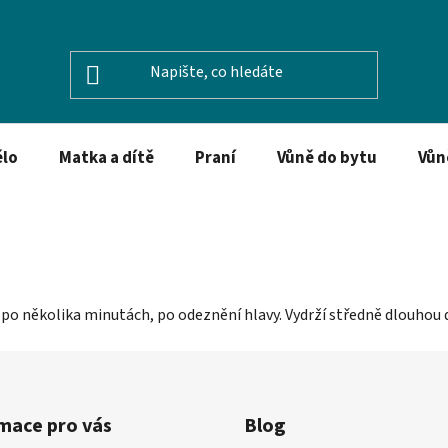
ělo
Matka a dítě
Praní
Vůně do bytu
Vůn
e po několika minutách, po odeznění hlavy. Vydrží středně dlouhou 
mace pro vás
Blog