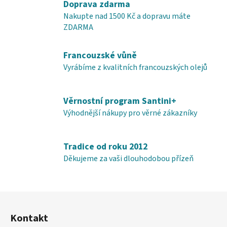
Doprava zdarma
á
Nakupte nad 1500 Kč a dopravu máte
d
ZDARMA
a
c
í
Francouzské vůně
p
Vyrábíme z kvalitních francouzských olejů
r
v
k
Věrnostní program Santini+
y
Výhodnější nákupy pro věrné zákazníky
v
ý
p
Tradice od roku 2012
i
Děkujeme za vaši dlouhodobou přízeň
s
u
Z
á
Kontakt
p