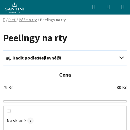
Přejít
Hledat
NÁKUPN
na
KOŠÍK
obsah
Domů
/
Pleť
/
Péče o rty
/
Peelingy na rty
Peelingy na rty
Ř
Řadit podle:
Nejlevnější
a
z
e
Cena
n
79
Kč
80
Kč
í
p
r
o
d
Na skladě
2
u