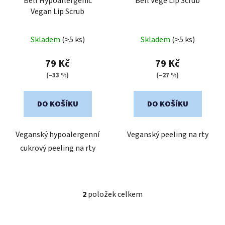
o
Bell Hypoallergenic
Bell Vege Lip Scrub
Vegan Lip Scrub
d
u
Průměrné
Průměrné
k
Skladem
(>5 ks)
Skladem
(>5 ks)
hodnocení
hodnocení
t
produktu
produktu
79 Kč
79 Kč
ů
je
je
(–33 %)
(–27 %)
5,0
5,0
z
z
DO KOŠÍKU
DO KOŠÍKU
5
5
hvězdiček.
hvězdiček.
Veganský hypoalergenní
Veganský peeling na rty
cukrový peeling na rty
2
položek celkem
O
v
l