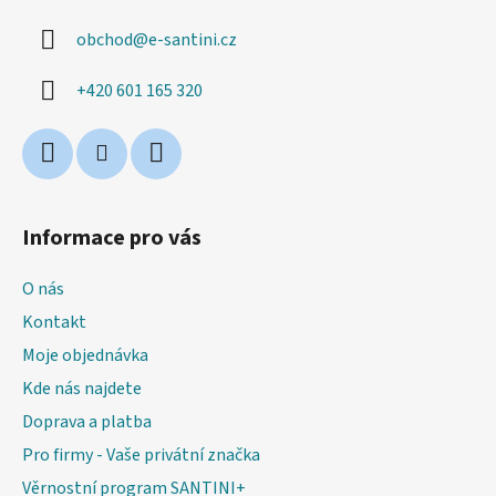
a
obchod
@
e-santini.cz
t
í
+420 601 165 320
Informace pro vás
O nás
Kontakt
Moje objednávka
Kde nás najdete
Doprava a platba
Pro firmy - Vaše privátní značka
Věrnostní program SANTINI+