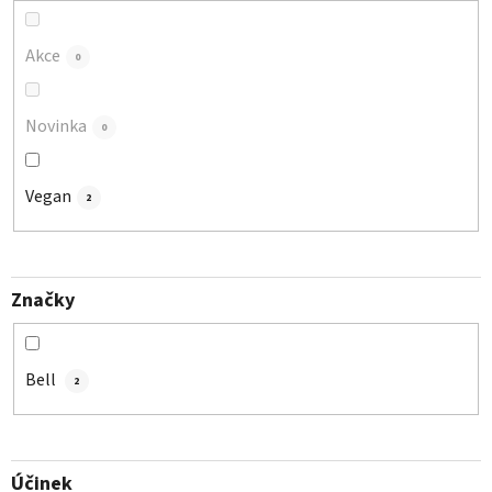
k
t
Akce
0
ů
Novinka
0
Vegan
2
Značky
Bell
2
Účinek