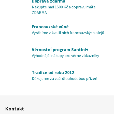
Doprava zdarma
í
í
Nakupte nad 1500 Kč a dopravu máte
p
ZDARMA
r
v
Francouzské vůně
k
y
Vyrábíme z kvalitních francouzských olejů
v
ý
Věrnostní program Santini+
p
i
Výhodnější nákupy pro věrné zákazníky
s
u
Tradice od roku 2012
Děkujeme za vaši dlouhodobou přízeň
Z
á
Kontakt
p