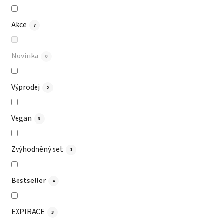
k
t
Akce
7
ů
Novinka
0
Výprodej
2
Vegan
3
Zvýhodněný set
1
Bestseller
4
EXPIRACE
3