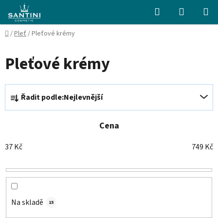
Přejít
Hledat
NÁKUPN
na
KOŠÍK
obsah
Domů
/
Pleť
/
Pleťové krémy
Pleťové krémy
Ř
Řadit podle:
Nejlevnější
a
z
e
Cena
n
37
Kč
749
Kč
í
p
r
o
d
Na skladě
15
u