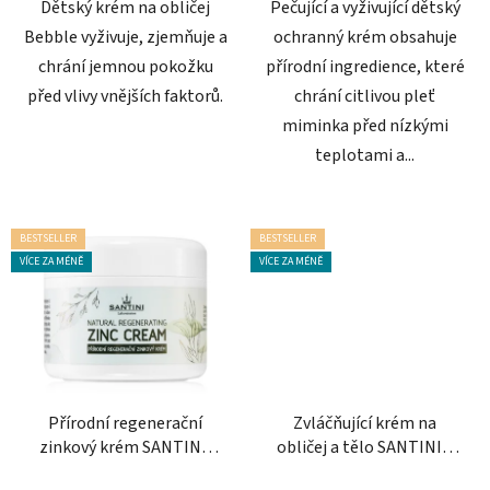
Dětský krém na obličej
Pečující a vyživující dětský
Bebble vyživuje, zjemňuje a
ochranný krém obsahuje
chrání jemnou pokožku
přírodní ingredience, které
před vlivy vnějších faktorů.
chrání citlivou pleť
miminka před nízkými
teplotami a...
BESTSELLER
BESTSELLER
VÍCE ZA MÉNĚ
VÍCE ZA MÉNĚ
Přírodní regenerační
Zvláčňující krém na
zinkový krém SANTINI,
obličej a tělo SANTINI s
50 ml
levandulovým olejem 200