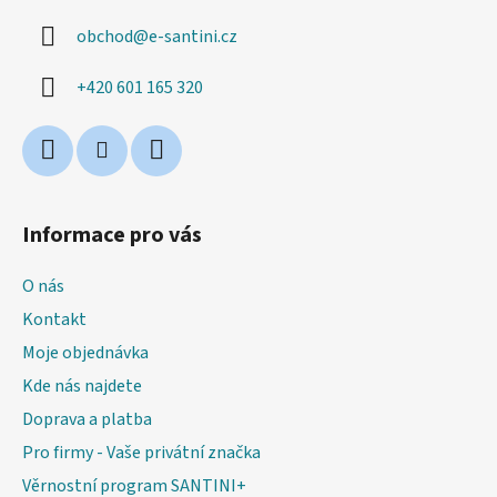
a
obchod
@
e-santini.cz
t
í
+420 601 165 320
Informace pro vás
O nás
Kontakt
Moje objednávka
Kde nás najdete
Doprava a platba
Pro firmy - Vaše privátní značka
Věrnostní program SANTINI+