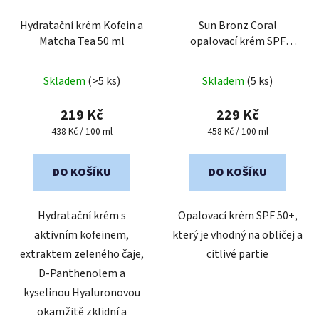
Hydratační krém Kofein a
Sun Bronz Coral
Matcha Tea 50 ml
opalovací krém SPF
OF50+ 50 ml
Průměrné
Skladem
(>5 ks)
Skladem
(5 ks)
hodnocení
produktu
219 Kč
229 Kč
je
Měrná
Měrná
438 Kč / 100 ml
458 Kč / 100 ml
cena:
cena:
5,0
z
DO KOŠÍKU
DO KOŠÍKU
5
hvězdiček.
Hydratační krém s
Opalovací krém SPF 50+,
aktivním kofeinem,
který je vhodný na obličej a
extraktem zeleného čaje,
citlivé partie
D-Panthenolem a
kyselinou Hyaluronovou
okamžitě zklidní a