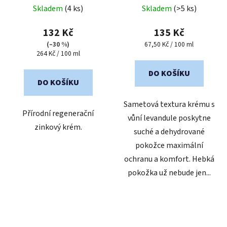
Průměrné
Průměrné
ml
Skladem
(4 ks)
Skladem
(>5 ks)
hodnocení
hodnocení
produktu
produktu
132 Kč
135 Kč
je
je
Měrná
(–30 %)
67,50 Kč / 100 ml
Měrná
cena:
264 Kč / 100 ml
5,0
5,0
cena:
z
z
DO KOŠÍKU
5
5
DO KOŠÍKU
hvězdiček.
hvězdiček.
Sametová textura krému s
Přírodní regenerační
vůní levandule poskytne
zinkový krém.
suché a dehydrované
pokožce maximální
ochranu a komfort. Hebká
pokožka už nebude jen...