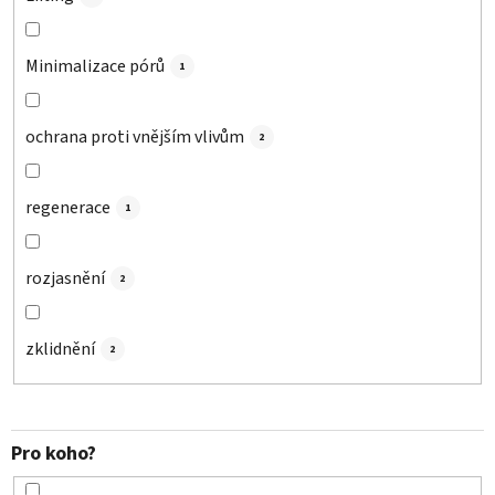
Minimalizace pórů
1
ochrana proti vnějším vlivům
2
regenerace
1
rozjasnění
2
zklidnění
2
Pro koho?