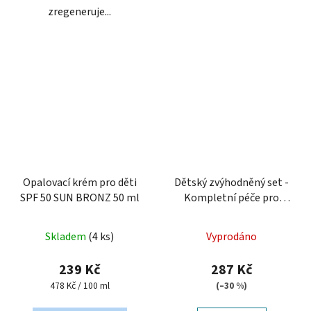
zregeneruje...
Opalovací krém pro děti
Dětský zvýhodněný set -
SPF 50 SUN BRONZ 50 ml
Kompletní péče pro
nejmenší
Skladem
(4 ks)
Vyprodáno
239 Kč
287 Kč
Měrná
478 Kč / 100 ml
(–30 %)
cena: