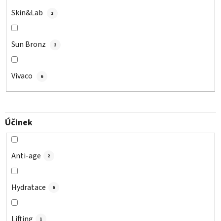
Skin&Lab
2
Sun Bronz
2
Vivaco
6
Účinek
Anti-age
2
Hydratace
6
Lifting
1