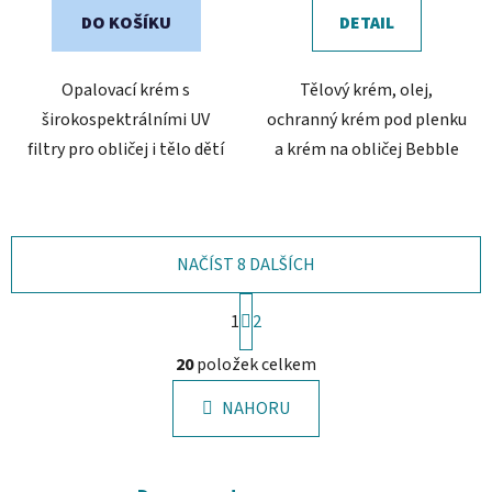
DO KOŠÍKU
DETAIL
Opalovací krém s
Tělový krém, olej,
širokospektrálními UV
ochranný krém pod plenku
filtry pro obličej i tělo dětí
a krém na obličej Bebble
NAČÍST 8 DALŠÍCH
S
1
t
2
r
O
á
20
položek celkem
v
n
l
k
NAHORU
á
o
d
v
a
á
c
n