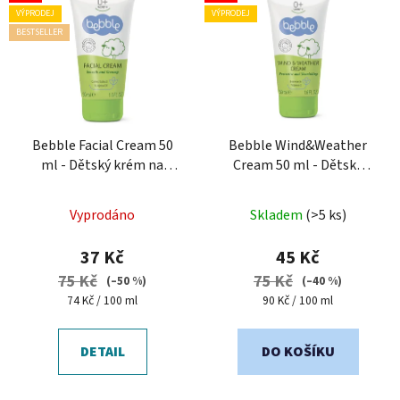
ý
VÝPRODEJ
VÝPRODEJ
p
BESTSELLER
i
s
p
r
o
Bebble Facial Cream 50
Bebble Wind&Weather
ml - Dětský krém na
Cream 50 ml - Dětský
d
obličej
ochranný krém proti
u
Průměrné
větru a chladu
k
Vyprodáno
Skladem
(>5 ks)
hodnocení
t
produktu
37 Kč
45 Kč
ů
je
75 Kč
75 Kč
(–50 %)
(–40 %)
5,0
Měrná
Měrná
74 Kč / 100 ml
90 Kč / 100 ml
cena:
cena:
z
5
DETAIL
DO KOŠÍKU
hvězdiček.