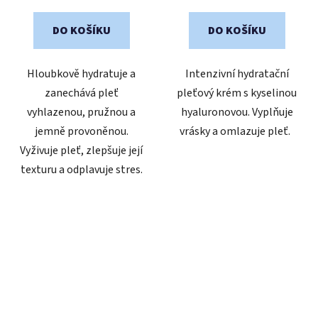
cena:
cena:
5,0
z
DO KOŠÍKU
DO KOŠÍKU
5
hvězdiček.
Hloubkově hydratuje a
Intenzivní hydratační
zanechává pleť
pleťový krém s kyselinou
vyhlazenou, pružnou a
hyaluronovou. Vyplňuje
jemně provoněnou.
vrásky a omlazuje pleť.
Vyživuje pleť, zlepšuje její
texturu a odplavuje stres.