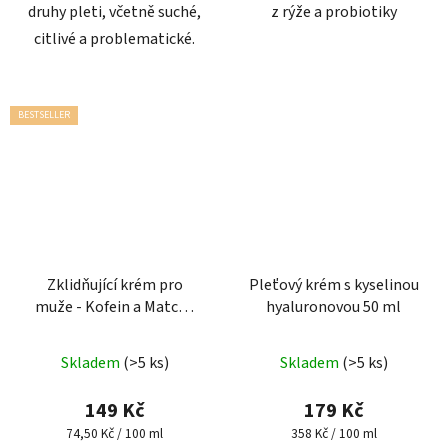
druhy pleti, včetně suché,
z rýže a probiotiky
citlivé a problematické.
BESTSELLER
Zklidňující krém pro
Pleťový krém s kyselinou
muže - Kofein a Matcha
hyaluronovou 50 ml
tea 200 ml
Průměrné
Skladem
(>5 ks)
Skladem
(>5 ks)
hodnocení
produktu
149 Kč
179 Kč
je
Měrná
Měrná
74,50 Kč / 100 ml
358 Kč / 100 ml