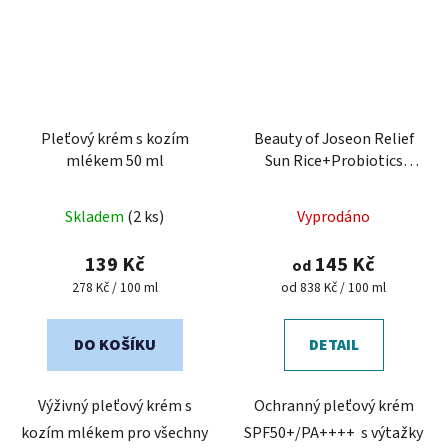
Pleťový krém s kozím
Beauty of Joseon Relief
mlékem 50 ml
Sun Rice+Probiotics
SPF50+ Ochranný pleťový
krém s probiotiky
Skladem
(2 ks)
Vyprodáno
139 Kč
145 Kč
od
Měrná
Měrná
278 Kč / 100 ml
od 838 Kč / 100 ml
cena:
cena:
DO KOŠÍKU
DETAIL
Výživný pleťový krém s
Ochranný pleťový krém
kozím mlékem pro všechny
SPF50+/PA++++ s výtažky