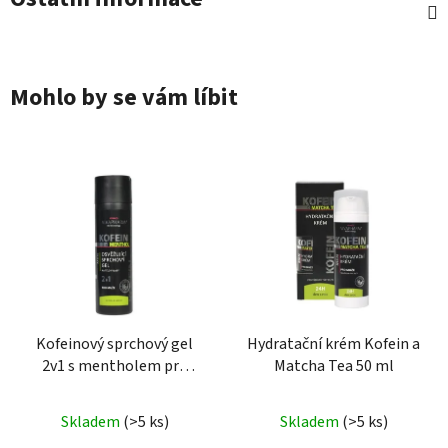
Mohlo by se vám líbit
Kofeinový sprchový gel
Hydratační krém Kofein a
2v1 s mentholem pro
Matcha Tea 50 ml
muže
Průměrné
Průměrné
Skladem
(>5 ks)
Skladem
(>5 ks)
hodnocení
hodnocení