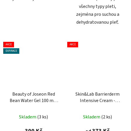
všechny typy pleti,
zejména pro suchou a
dehydratovanou pleť.
AKCE
AKCE
EXPIRACE
Beauty of Joseon Red
Skin&Lab Barrierderm
Bean Water Gel 100 ml -
Intensive Cream -
hydratační gelový krém
Intenzivní hydratační
krém na obličej
Skladem
(3 ks)
Skladem
(2 ks)