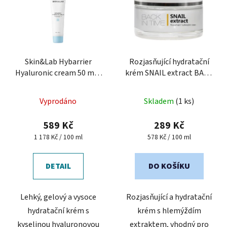
Skin&Lab Hybarrier
Rozjasňující hydratační
Hyaluronic cream 50 ml -
krém SNAIL extract BACK
krém s kyselinou
IN TIME
50 ml
hyaluronovou
Vyprodáno
Skladem
(1 ks)
589 Kč
289 Kč
Měrná
Měrná
1 178 Kč / 100 ml
578 Kč / 100 ml
cena:
cena:
DETAIL
DO KOŠÍKU
Lehký, gelový a vysoce
Rozjasňující a hydratační
hydratační krém s
krém s hlemýždím
kyselinou hyaluronovou
extraktem, vhodný pro