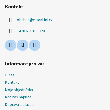
á
Kontakt
p
a
obchod
@
e-santini.cz
t
í
+420 601 165 320
Informace pro vás
O nás
Kontakt
Moje objednávka
Kde nás najdete
Doprava a platba