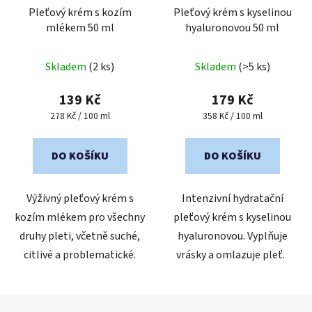
Pleťový krém s kozím
Pleťový krém s kyselinou
mlékem 50 ml
hyaluronovou 50 ml
Průměrné
Skladem
(2 ks)
Skladem
(>5 ks)
hodnocení
produktu
139 Kč
179 Kč
je
Měrná
Měrná
278 Kč / 100 ml
358 Kč / 100 ml
cena:
cena:
5,0
z
DO KOŠÍKU
DO KOŠÍKU
5
hvězdiček.
Výživný pleťový krém s
Intenzivní hydratační
kozím mlékem pro všechny
pleťový krém s kyselinou
druhy pleti, včetně suché,
hyaluronovou. Vyplňuje
citlivé a problematické.
vrásky a omlazuje pleť.
Z