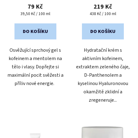
produktu
produktu
79 Kč
219 Kč
je
je
Měrná
Měrná
39,50 Kč / 100 ml
438 Kč / 100 ml
cena:
cena:
5,0
5,0
z
z
DO KOŠÍKU
DO KOŠÍKU
5
5
hvězdiček.
hvězdiček.
Osvěžující sprchový gel s
Hydratační krém s
kofeinem a mentolem na
aktivním kofeinem,
tělo i vlasy. Dopřejte si
extraktem zeleného čaje,
maximální pocit svěžesti a
D-Panthenolem a
příliv nové energie.
kyselinou Hyaluronovou
okamžitě zklidní a
zregeneruje...