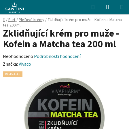
Přejít
Hledat
NÁKUPN
na
KOŠÍK
obsah
Domů
/
Pleť
/
Pleťové krémy
/
Zklidňující krém pro muže - Kofein a Matcha
tea 200 ml
Zklidňující krém pro muže -
Kofein a Matcha tea 200 ml
Průměrné
Neohodnoceno
Podrobnosti hodnocení
hodnocení
Značka:
Vivaco
produktu
BESTSELLER
je
0,0
z
5
hvězdiček.