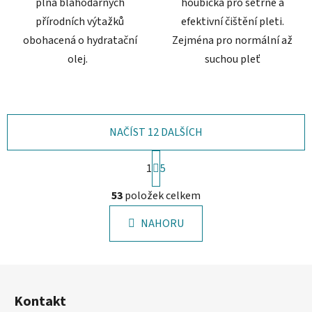
plná blahodárných
houbička pro šetrné a
přírodních výtažků
efektivní čištění pleti.
obohacená o hydratační
Zejména pro normální až
olej.
suchou pleť
NAČÍST 12 DALŠÍCH
S
1
t
5
r
O
á
53
položek celkem
v
n
l
k
NAHORU
á
o
d
v
a
á
Z
c
n
á
í
í
Kontakt
p
p