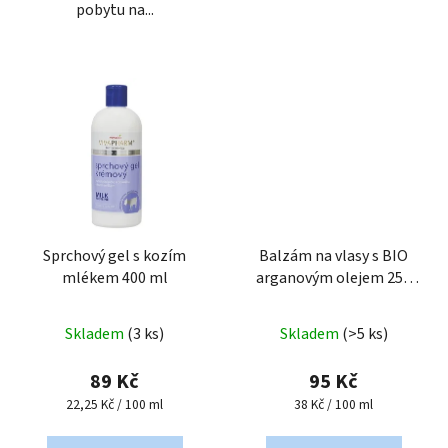
pobytu na...
Sprchový gel s kozím
Balzám na vlasy s BIO
mlékem 400 ml
arganovým olejem 250
ml
Skladem
(3 ks)
Skladem
(>5 ks)
89 Kč
95 Kč
Měrná
Měrná
22,25 Kč / 100 ml
38 Kč / 100 ml
cena:
cena: