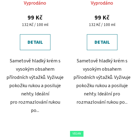
Vyprodáno
Vyprodáno
hodnocení
produktu
99 Kč
99 Kč
je
Měrná
Měrná
132 Kč / 100 ml
132 Kč / 100 ml
cena:
cena:
5,0
z
DETAIL
DETAIL
5
hvězdiček.
Sametově hladký krém s
Sametově hladký krém s
vysokým obsahem
vysokým obsahem
přírodních výtažků. Vyživuje
přírodních výtažků. Vyživuje
pokožku rukou a posiluje
pokožku rukou a posiluje
nehty. Ideální
nehty. Ideální pro
pro rozmazlování rukou
rozmazlování rukou po...
po...
VEGAN