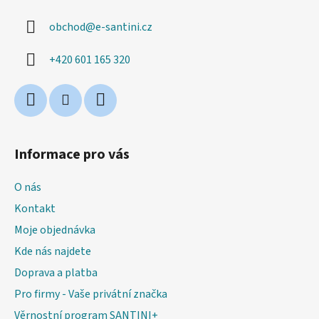
r
a
v
obchod
@
e-santini.cz
t
k
í
y
+420 601 165 320
v
ý
p
i
s
u
Informace pro vás
O nás
Kontakt
Moje objednávka
Kde nás najdete
Doprava a platba
Pro firmy - Vaše privátní značka
Věrnostní program SANTINI+