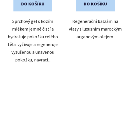
DO KOŠÍKU
DO KOŠÍKU
Sprchový gel s kozím
Regenerační balzám na
mlékem jemně čistí a
vlasy s luxusním marockým
hydratuje pokožku celého
arganovým olejem.
těla. vyživuje a regeneruje
vysušenou a unavenou
pokožku, navrací...