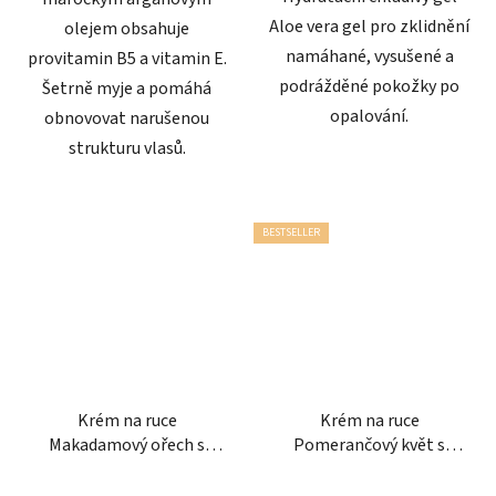
Aloe vera gel pro zklidnění
olejem obsahuje
namáhané, vysušené a
provitamin B5 a vitamin E.
podrážděné pokožky po
Šetrně myje a pomáhá
opalování.
obnovovat narušenou
strukturu vlasů.
BESTSELLER
Krém na ruce
Krém na ruce
Makadamový ořech s
Pomerančový květ s
vanilkou 75 ml
mandarinkou 75 ml
Průměrné