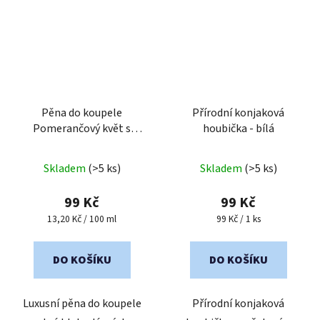
Pěna do koupele
Přírodní konjaková
Pomerančový květ s
houbička - bílá
mandarinkou 750 ml
Průměrné
Skladem
(>5 ks)
Skladem
(>5 ks)
hodnocení
produktu
99 Kč
99 Kč
je
Měrná
Měrná
13,20 Kč / 100 ml
99 Kč / 1 ks
cena:
cena:
5,0
z
DO KOŠÍKU
DO KOŠÍKU
5
hvězdiček.
Luxusní pěna do koupele
Přírodní konjaková