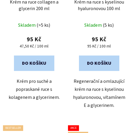
Krém na ruce collagen a
Krém na ruce s kyselinou
glycerin 200 ml
hyaluronovou 100 ml
Skladem
(>5 ks)
Skladem
(5 ks)
95 Kč
95 Kč
Měrná
Měrná
47,50 Kč / 100 ml
95 Kč / 100 ml
cena:
cena:
DO KOŠÍKU
DO KOŠÍKU
Krém pro suché a
Regenerační a omlazující
popraskané ruce s
krém na ruce s kyselinou
kolagenem a glycerinem.
hyaluronovou, vitamínem
E a glycerinem.
BESTSELLER
AKCE