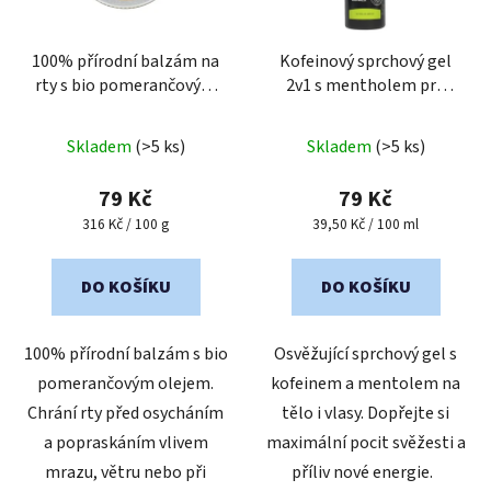
p
o
r
d
o
100% přírodní balzám na
Kofeinový sprchový gel
u
rty s bio pomerančovým
2v1 s mentholem pro
d
k
olejem
muže
u
t
Průměrné
Průměrné
k
Skladem
(>5 ks)
Skladem
(>5 ks)
ů
hodnocení
hodnocení
t
produktu
produktu
79 Kč
79 Kč
ů
je
je
Měrná
Měrná
316 Kč / 100 g
39,50 Kč / 100 ml
cena:
cena:
5,0
5,0
z
z
DO KOŠÍKU
DO KOŠÍKU
5
5
hvězdiček.
hvězdiček.
100% přírodní balzám s bio
Osvěžující sprchový gel s
pomerančovým olejem.
kofeinem a mentolem na
Chrání rty před osycháním
tělo i vlasy. Dopřejte si
a popraskáním vlivem
maximální pocit svěžesti a
mrazu, větru nebo při
příliv nové energie.