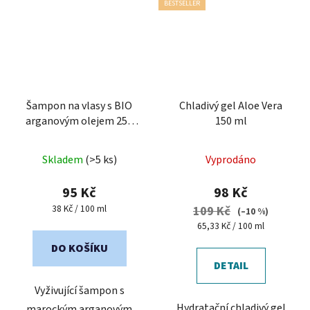
BESTSELLER
Šampon na vlasy s BIO
Chladivý gel Aloe Vera
arganovým olejem 250
150 ml
ml
Skladem
(>5 ks)
Vyprodáno
95 Kč
98 Kč
Měrná
38 Kč / 100 ml
109 Kč
(–10 %)
cena:
Měrná
65,33 Kč / 100 ml
cena:
DO KOŠÍKU
DETAIL
Vyživující šampon s
Hydratační chladivý gel
marockým arganovým