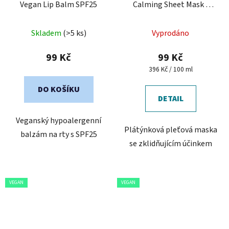
Vegan Lip Balm SPF25
Calming Sheet Mask -
zklidňující pleťová maska
Skladem
(>5 ks)
Vyprodáno
99 Kč
99 Kč
Měrná
396 Kč / 100 ml
cena:
DO KOŠÍKU
DETAIL
Veganský hypoalergenní
Plátýnková pleťová maska
balzám na rty s SPF25
se zklidňujícím účinkem
VEGAN
VEGAN