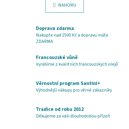
l
k
NAHORU
á
o
d
v
a
á
c
n
Doprava zdarma
í
í
Nakupte nad 1500 Kč a dopravu máte
p
ZDARMA
r
v
Francouzské vůně
k
y
Vyrábíme z kvalitních francouzských olejů
v
ý
Věrnostní program Santini+
p
i
Výhodnější nákupy pro věrné zákazníky
s
u
Tradice od roku 2012
Děkujeme za vaši dlouhodobou přízeň