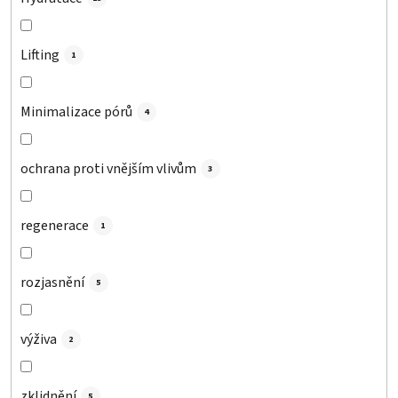
Lifting
1
Minimalizace pórů
4
ochrana proti vnějším vlivům
3
regenerace
1
rozjasnění
5
výživa
2
zklidnění
5