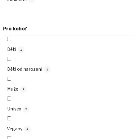
Pro koho?
Děti
1
Děti od narození
1
Muže
2
Unisex
2
Vegany
5