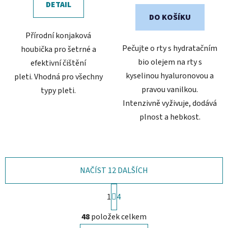
DETAIL
DO KOŠÍKU
Přírodní konjaková
Pečujte o rty s hydratačním
houbička pro šetrné a
bio olejem na rty s
efektivní čištění
kyselinou hyaluronovou a
pleti. Vhodná pro všechny
pravou vanilkou.
typy pleti.
Intenzivně vyživuje, dodává
plnost a hebkost.
NAČÍST 12 DALŠÍCH
S
1
t
4
r
O
á
48
položek celkem
v
n