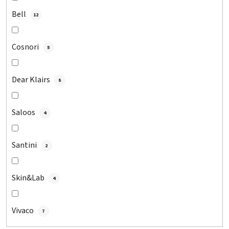
Bell
12
Cosnori
5
Dear Klairs
8
Saloos
4
Santini
2
Skin&Lab
4
Vivaco
7