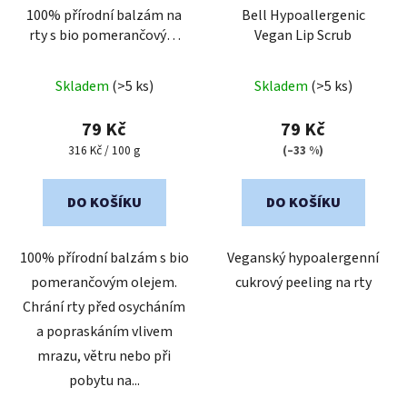
100% přírodní balzám na
Bell Hypoallergenic
rty s bio pomerančovým
Vegan Lip Scrub
olejem
Průměrné
Průměrné
Skladem
(>5 ks)
Skladem
(>5 ks)
hodnocení
hodnocení
produktu
produktu
79 Kč
79 Kč
je
je
Měrná
316 Kč / 100 g
(–33 %)
cena:
5,0
5,0
z
z
DO KOŠÍKU
DO KOŠÍKU
5
5
hvězdiček.
hvězdiček.
100% přírodní balzám s bio
Veganský hypoalergenní
pomerančovým olejem.
cukrový peeling na rty
Chrání rty před osycháním
a popraskáním vlivem
mrazu, větru nebo při
pobytu na...