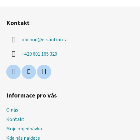
Z
á
Kontakt
p
a
obchod
@
e-santini.cz
t
í
+420 601 165 320
Informace pro vás
O nás
Kontakt
Moje objednávka
Kde nás najdete