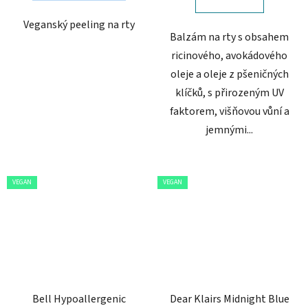
hvězdiček.
hvězdiček.
Veganský peeling na rty
Balzám na rty s obsahem
ricinového, avokádového
oleje a oleje z pšeničných
klíčků, s přirozeným UV
faktorem, višňovou vůní a
jemnými...
VEGAN
VEGAN
Bell Hypoallergenic
Dear Klairs Midnight Blue