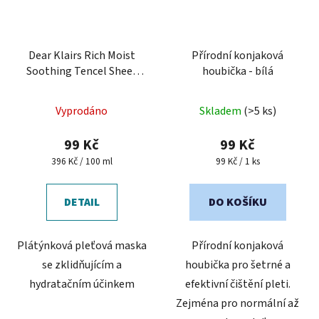
Dear Klairs Rich Moist
Přírodní konjaková
Soothing Tencel Sheet
houbička - bílá
Mask - hydratační
pleťová maska
Vyprodáno
Skladem
(>5 ks)
99 Kč
99 Kč
Měrná
Měrná
396 Kč / 100 ml
99 Kč / 1 ks
cena:
cena:
DETAIL
DO KOŠÍKU
Plátýnková pleťová maska
Přírodní konjaková
se zklidňujícím a
houbička pro šetrné a
hydratačním účinkem
efektivní čištění pleti.
Zejména pro normální až