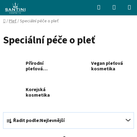
Přejít
Hledat
NÁKUPN
na
KOŠÍK
obsah
Domů
/
Pleť
/
Speciální péče o pleť
Speciální péče o pleť
Přírodní
Vegan pleťová
pleťová
kosmetika
kosmetika
Korejská
kosmetika
Ř
Řadit podle:
Nejlevnější
a
z