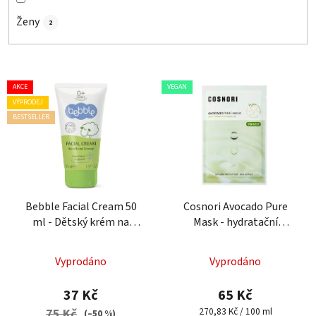
Ženy
2
V
AKCE
VEGAN
ý
VÝPRODEJ
p
BESTSELLER
i
s
p
r
o
Bebble Facial Cream 50
Cosnori Avocado Pure
ml - Dětský krém na
Mask - hydratační
d
obličej
plátýnková maska
u
k
Vyprodáno
Vyprodáno
t
37 Kč
65 Kč
ů
Měrná
270,83 Kč / 100 ml
75 Kč
(–50 %)