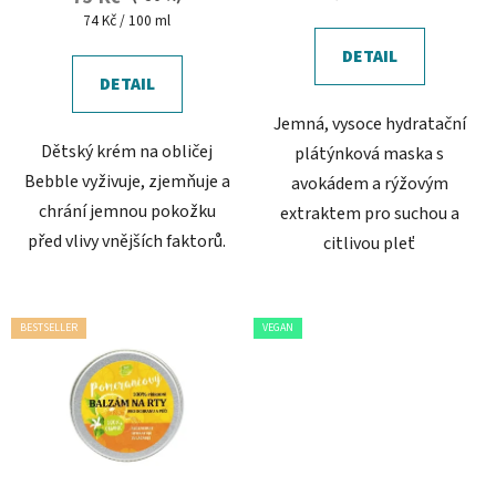
cena:
Měrná
74 Kč / 100 ml
cena:
DETAIL
DETAIL
Jemná, vysoce hydratační
Dětský krém na obličej
plátýnková maska s
Bebble vyživuje, zjemňuje a
avokádem a rýžovým
chrání jemnou pokožku
extraktem pro suchou a
před vlivy vnějších faktorů.
citlivou pleť
BESTSELLER
VEGAN