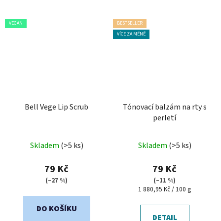
VEGAN
BESTSELLER
VÍCE ZA MÉNĚ
Bell Vege Lip Scrub
Tónovací balzám na rty s
perletí
Průměrné
Průměrné
Skladem
(>5 ks)
Skladem
(>5 ks)
hodnocení
hodnocení
produktu
produktu
79 Kč
79 Kč
je
je
(–27 %)
(–11 %)
Měrná
1 880,95 Kč / 100 g
5,0
5,0
cena:
z
z
DO KOŠÍKU
5
5
DETAIL