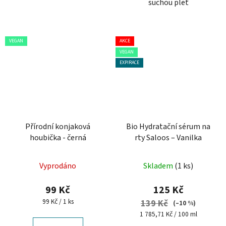
suchou pleť
VEGAN
AKCE
VEGAN
EXPIRACE
Přírodní konjaková
Bio Hydratační sérum na
houbička - černá
rty Saloos – Vanilka
Vyprodáno
Skladem
(1 ks)
99 Kč
125 Kč
Měrná
99 Kč / 1 ks
139 Kč
(–10 %)
cena:
Měrná
1 785,71 Kč / 100 ml
cena: