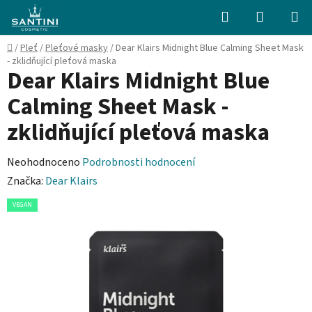
Přejít
Hledat
NÁKUPN
na
KOŠÍK
obsah
Domů
/
Pleť
/
Pleťové masky
/
Dear Klairs Midnight Blue Calming Sheet Mask
- zklidňující pleťová maska
Dear Klairs Midnight Blue
Calming Sheet Mask -
zklidňující pleťová maska
Průměrné
Neohodnoceno
Podrobnosti hodnocení
hodnocení
Značka:
Dear Klairs
produktu
VEGAN
je
0,0
z
5
hvězdiček.