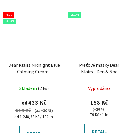
AKCE
VEGAN
VEGAN
Dear Klairs Midnight Blue
Pleťové masky Dear
Calming Cream -
Klairs - Den & Noc
zklidňující pleťový krém
Skladem
(2 ks)
Vyprodáno
433 Kč
158 Kč
od
(–20 %)
619 Kč
(až –30 %)
Měrná
79 Kč / 1 ks
Měrná
od 1 248,33 Kč / 100 ml
cena:
cena:
DETAIL