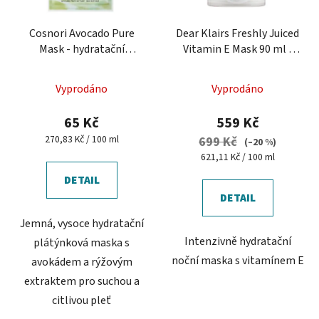
Cosnori Avocado Pure
Dear Klairs Freshly Juiced
Mask - hydratační
Vitamin E Mask 90 ml -
plátýnková maska
hydratační pleťová
maska
Vyprodáno
Vyprodáno
65 Kč
559 Kč
Měrná
270,83 Kč / 100 ml
699 Kč
(–20 %)
cena:
Měrná
621,11 Kč / 100 ml
cena:
DETAIL
DETAIL
Jemná, vysoce hydratační
Intenzivně hydratační
plátýnková maska s
noční maska s vitamínem E
avokádem a rýžovým
extraktem pro suchou a
citlivou pleť