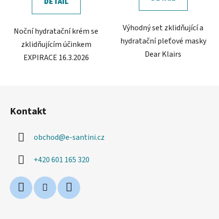
DETAIL
Výhodný set zklidňující a
Noční hydratační krém se
hydratační pleťové masky
zklidňujícím účinkem
Dear Klairs
EXPIRACE 16.3.2026
Z
á
Kontakt
p
a
obchod
@
e-santini.cz
t
í
+420 601 165 320