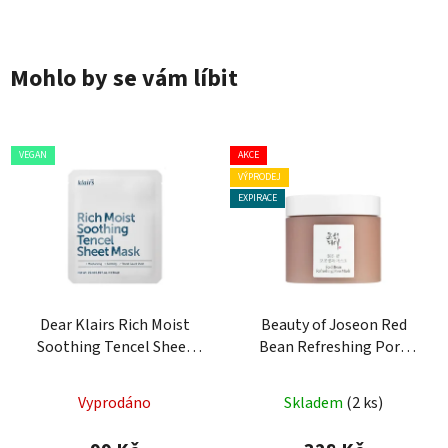
Mohlo by se vám líbit
VEGAN
AKCE
VÝPRODEJ
EXPIRACE
Dear Klairs Rich Moist
Beauty of Joseon Red
Soothing Tencel Sheet
Bean Refreshing Pore
Mask - hydratační
Mask - Čisticí pleťová
pleťová maska
maska
Vyprodáno
Skladem
(2 ks)