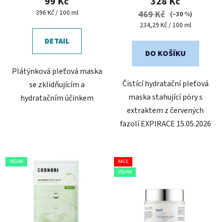
99 Kč
328 Kč
Měrná
396 Kč / 100 ml
469 Kč
(–30 %)
cena:
Měrná
234,29 Kč / 100 ml
cena:
DETAIL
DO KOŠÍKU
Plátýnková pleťová maska
Čistící hydratační pleťová
se zklidňujícím a
maska stahující póry s
hydratačním účinkem
extraktem z červených
fazolí EXPIRACE 15.05.2026
VEGAN
AKCE
VEGAN