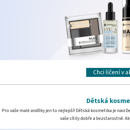
Chci líčení v 
Dětská kosme
Pro vaše malé andílky jen to nejlepší! Dětská kosmetika je navrž
vaše cítily dobře a bezstarostně. Akč