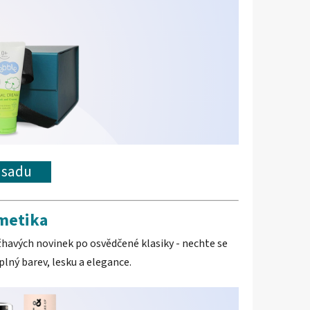
u sadu
metika
žhavých novinek po osvědčené klasiky - nechte se
plný barev, lesku a elegance.