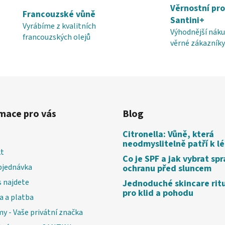
Věrnostní pr
Francouzské vůně
Santini+
Vyrábíme z kvalitních
Výhodnější náku
francouzských olejů
věrné zákazníky
mace pro vás
Blog
Citronella: Vůně, která
neodmyslitelně patří k l
t
Co je SPF a jak vybrat sp
bjednávka
ochranu před sluncem
 najdete
Jednoduché skincare rit
pro klid a pohodu
a a platba
my - Vaše privátní značka