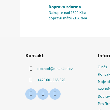
Doprava zdarma
Nakupte nad 1500 Kč a
dopravu máte ZDARMA
Z
á
Kontakt
Infor
p
a
O nás
obchod
@
e-santini.cz
t
Kontak
í
+420 601 165 320
Moje o
Kde nás
Doprav
Pro fir