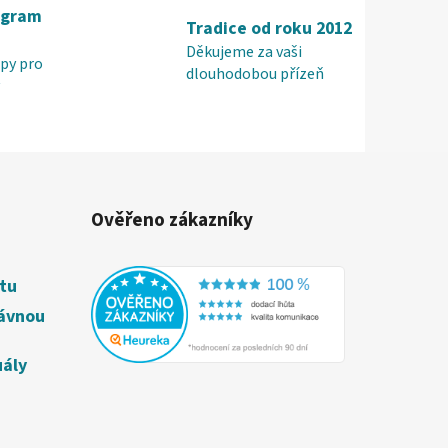
ogram
Tradice od roku 2012
Děkujeme za vaši
py pro
dlouhodobou přízeň
Ověřeno zákazníky
étu
rávnou
uály