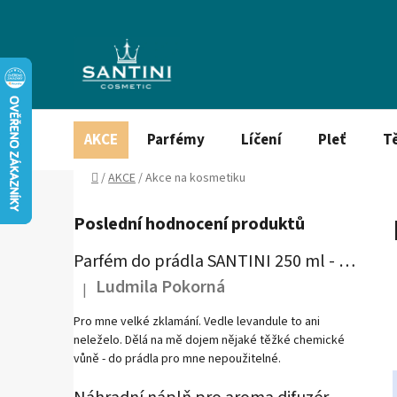
Přejít
na
obsah
AKCE
Parfémy
Líčení
Pleť
T
Domů
/
AKCE
/
Akce na kosmetiku
P
Poslední hodnocení produktů
o
s
Parfém do prádla SANTINI 250 ml - Mystical Vibration
t
Ludmila Pokorná
|
r
Hodnocení produktu je 1 z 5 hvězdiček.
a
Pro mne velké zklamání. Vedle levandule to ani
n
neleželo. Dělá na mě dojem nějaké těžké chemické
vůně - do prádla pro mne nepoužitelné.
n
í