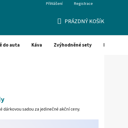
Přihlášení
Registrace
PRÁZDNÝ KOŠÍK
NÁKUPNÍ
KOŠÍK
ě do auta
Káva
Zvýhodněné sety
Dezinfekce
dy
ké dárkovou sadou za jedinečné akční ceny.