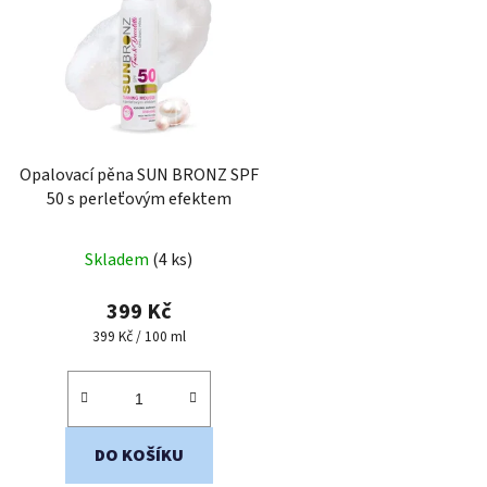
i
s
p
r
o
d
Opalovací pěna SUN BRONZ SPF
u
50 s perleťovým efektem
k
t
Skladem
(4 ks)
ů
399 Kč
Měrná
399 Kč / 100 ml
cena:
DO KOŠÍKU