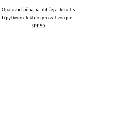
Opalovací pěna na obličej a dekolt s
třpytivým efektem pro zářivou pleť.
SPF 50.
O
v
l
á
d
a
c
í
p
r
v
k
y
v