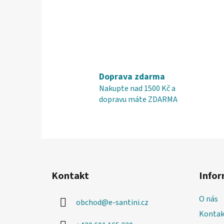
Doprava zdarma
Nakupte nad 1500 Kč a
dopravu máte ZDARMA
Z
á
Kontakt
Infor
p
a
O nás
obchod
@
e-santini.cz
t
Kontak
í