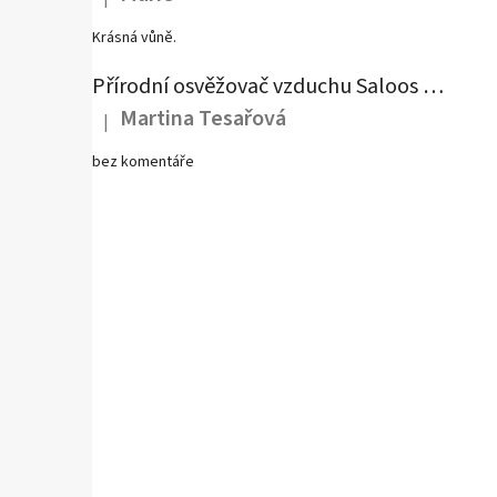
Hodnocení produktu je 5 z 5 hvězdiček.
Krásná vůně.
Přírodní osvěžovač vzduchu Saloos - Antitabák
Martina Tesařová
|
Hodnocení produktu je 4 z 5 hvězdiček.
bez komentáře