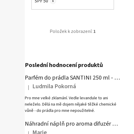
SPF 50
1
Položek k zobrazení:
1
Poslední hodnocení produktů
Parfém do prádla SANTINI 250 ml - Mystical Vibration
Ludmila Pokorná
|
Hodnocení produktu je 1 z 5 hvězdiček.
Pro mne velké zklamání. Vedle levandule to ani
neleželo. Dělá na mě dojem nějaké těžké chemické
vůně - do prádla pro mne nepoužitelné.
Náhradní náplň pro aroma difuzér SANTINI - Fumé Rubis
Marie
|