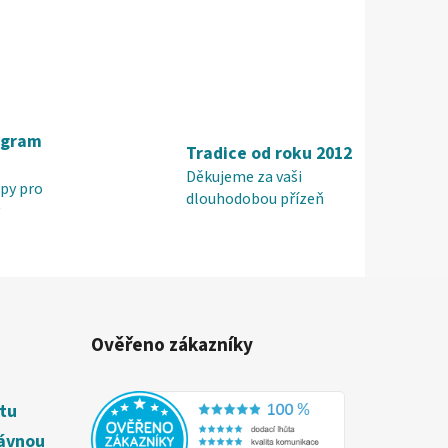
ogram
Tradice od roku 2012
Děkujeme za vaši
py pro
dlouhodobou přízeň
Ověřeno zákazníky
étu
rávnou