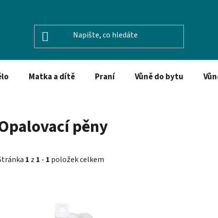
ělo
Matka a dítě
Praní
Vůně do bytu
Vůn
Opalovací pěny
Stránka
1
z
1
-
1
položek celkem
V
ý
p