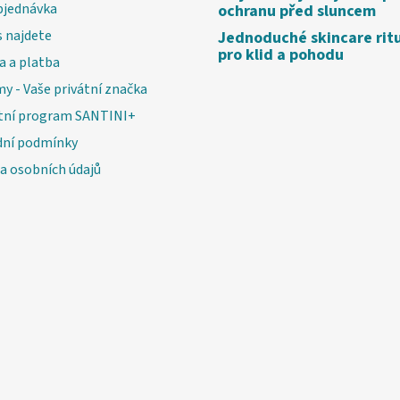
bjednávka
ochranu před sluncem
 najdete
Jednoduché skincare rit
pro klid a pohodu
a a platba
my - Vaše privátní značka
tní program SANTINI+
ní podmínky
a osobních údajů