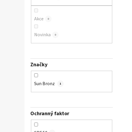
p
a
Akce
n
0
e
l
Novinka
0
Značky
Sun Bronz
1
Ochranný faktor