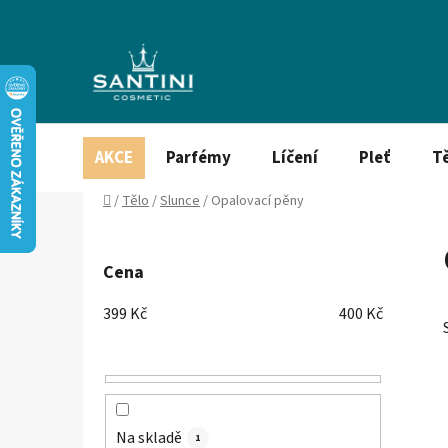
Přejít
na
obsah
AKCE
Parfémy
Líčení
Pleť
T
Domů
/
Tělo
/
Slunce
/
Opalovací pěny
P
o
Cena
s
t
399
Kč
400
Kč
r
a
n
n
í
Na skladě
1