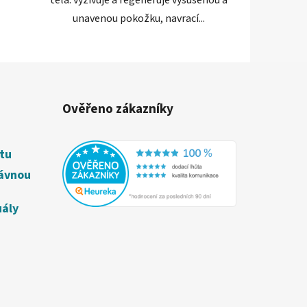
unavenou pokožku, navrací...
Ověřeno zákazníky
étu
rávnou
uály