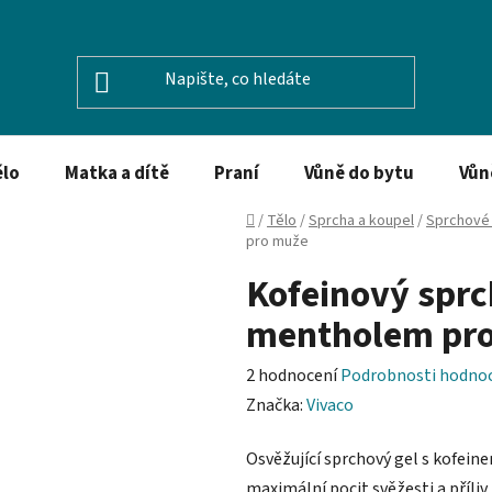
ělo
Matka a dítě
Praní
Vůně do bytu
Vůn
Domů
/
Tělo
/
Sprcha a koupel
/
Sprchové 
pro muže
Kofeinový sprc
mentholem pr
Průměrné
2 hodnocení
Podrobnosti hodno
hodnocení
Značka:
Vivaco
produktu
Osvěžující sprchový gel s kofeine
je
maximální pocit svěžesti a příliv