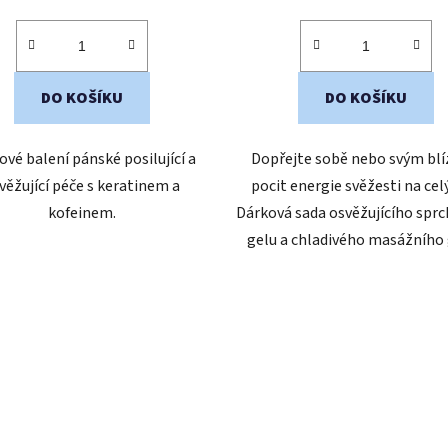
cena:
cena:
DO KOŠÍKU
DO KOŠÍKU
ové balení pánské posilující a
Dopřejte sobě nebo svým bl
věžující péče s keratinem a
pocit energie svěžesti na cel
kofeinem.
Dárková sada osvěžujícího spr
gelu a chladivého masážního g