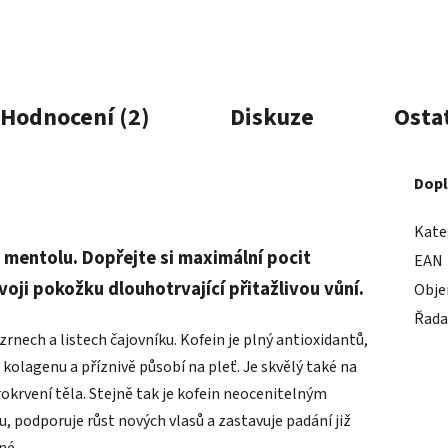
Hodnocení (2)
Diskuze
Osta
Dopl
Kate
 mentolu. Dopřejte si maximální pocit
EAN
voji pokožku dlouhotrvající přitažlivou vůní.
Obj
Řada
zrnech a listech čajovníku. Kofein je plný antioxidantů,
 kolagenu a příznivě působí na pleť. Je skvělý také na
 prokrvení těla. Stejně tak je kofein neocenitelným
, podporuje růst nových vlasů a zastavuje padání již
né.