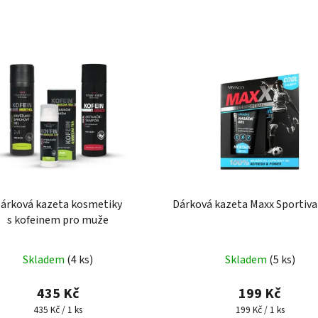
árková kazeta kosmetiky
Dárková kazeta Maxx Sportiv
s kofeinem pro muže
Skladem
(4 ks)
Skladem
(5 ks)
435 Kč
199 Kč
Měrná
Měrná
435 Kč / 1 ks
199 Kč / 1 ks