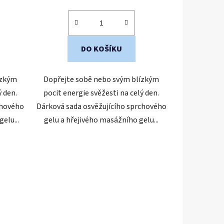
cena:
DO KOŠÍKU
ízkým
Dopřejte sobě nebo svým blízkým
ý den.
pocit energie svěžesti na celý den.
chového
Dárková sada osvěžujícího sprchového
elu...
gelu a hřejivého masážního gelu...