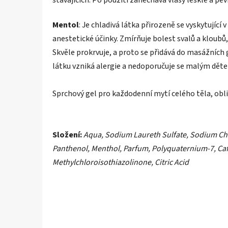
Mentol
: Je chladivá látka přirozeně se vyskytující
anestetické účinky. Zmírňuje bolest svalů a kloubů,
Skvěle prokrvuje, a proto se přidává do masážních 
látku vzniká alergie a nedoporučuje se malým dě
Sprchový gel pro každodenní mytí celého těla, oblič
Složení:
Aqua, Sodium Laureth Sulfate, Sodium Ch
Panthenol, Menthol, Parfum, Polyquaternium-7, Caff
Methylchloroisothiazolinone, Citric Acid