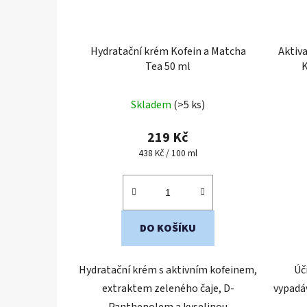
Hydratační krém Kofein a Matcha
Aktiv
Tea 50 ml
Průměrné
Skladem
(>5 ks)
hodnocení
produktu
219 Kč
je
Měrná
438 Kč / 100 ml
cena:
5,0
z
5
hvězdiček.
DO KOŠÍKU
Hydratační krém s aktivním kofeinem,
Úč
extraktem zeleného čaje, D-
vypadáv
Panthenolem a kyselinou