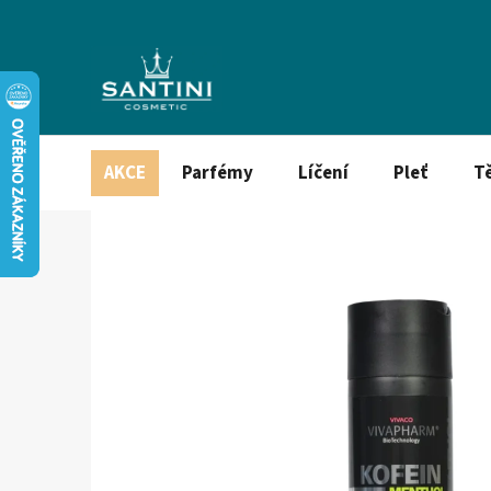
Přejít
na
obsah
AKCE
Parfémy
Líčení
Pleť
T