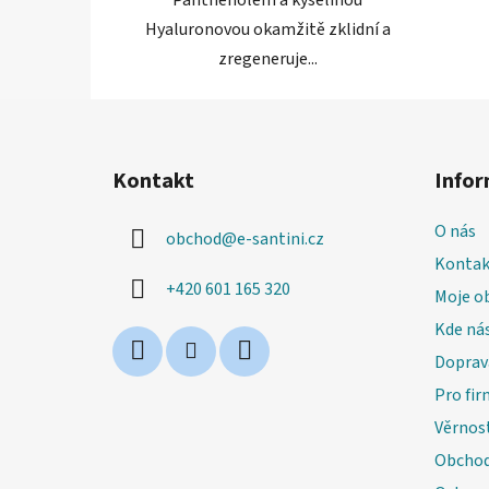
Hyaluronovou okamžitě zklidní a
zregeneruje...
Z
á
Kontakt
Infor
p
a
O nás
obchod
@
e-santini.cz
t
Kontak
í
+420 601 165 320
Moje o
Kde nás
Doprav
Pro fir
Věrnos
Obchod