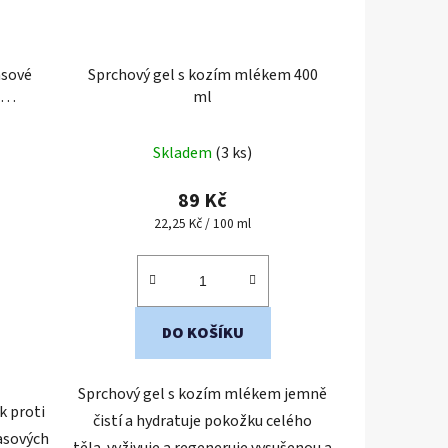
asové
Sprchový gel s kozím mlékem 400
j
ml
Skladem
(3 ks)
89 Kč
Měrná
22,25 Kč / 100 ml
cena:
DO KOŠÍKU
Sprchový gel s kozím mlékem jemně
k proti
čistí a hydratuje pokožku celého
lasových
těla. vyživuje a regeneruje vysušenou a