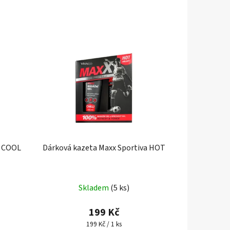
a COOL
Dárková kazeta Maxx Sportiva HOT
Skladem
(5 ks)
199 Kč
Měrná
199 Kč / 1 ks