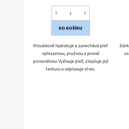
cena:
DO KOŠÍKU
Hloubkově hydratuje a zanechává pleť
Dárk
vyhlazenou, pružnou a jemně
os
provoněnou. Vyživuje pleť, zlepšuje její
texturu a odplavuje stres.