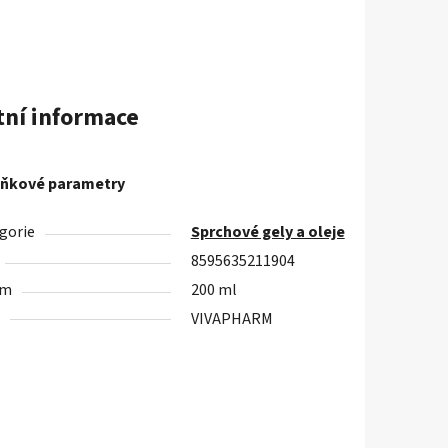
tní informace
ňkové parametry
gorie
Sprchové gely a oleje
8595635211904
em
200 ml
VIVAPHARM