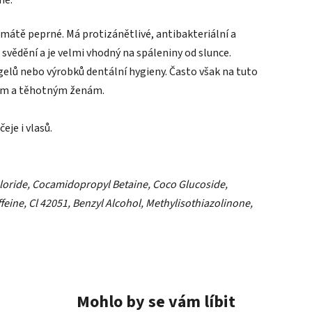
 v mátě peprné. Má protizánětlivé, antibakteriální a
 svědění a je velmi vhodný na spáleniny od slunce.
gelů nebo výrobků dentální hygieny. Často však na tuto
tem a těhotným ženám.
eje i vlasů.
loride, Cocamidopropyl Betaine, Coco Glucoside,
eine, Cl 42051, Benzyl Alcohol, Methylisothiazolinone,
Mohlo by se vám líbit