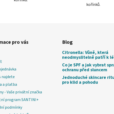
kořínků.
mace pro vás
Blog
Citronella: Vůně, která
neodmyslitelně patří k l
t
Co je SPF a jak vybrat sp
bjednávka
ochranu před sluncem
 najdete
Jednoduché skincare rit
pro klid a pohodu
a a platba
my - Vaše privátní značka
tní program SANTINI+
ní podmínky