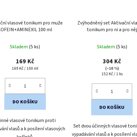
ační vlasové tonikum pro muže
Zvýhodněný set Aktivační vl
KOFEIN+AMINEXIL 100 ml
tonikum pro ni a pro ně
KOFEIN+AMINEXIL
Skladem
(5 ks)
Skladem
(5 ks)
169 Kč
304 Kč
Měrná
169 Kč / 100 ml
(–10 %)
cena:
Měrná
152 Kč / 1 ks
cena:
DO KOŠÍKU
DO KOŠÍKU
inné vlasové tonikum proti
Set dvou účinných vlasové toni
ání vlasů a k posílení vlasových
vypadávání vlasů a k posílení v
kořínků.