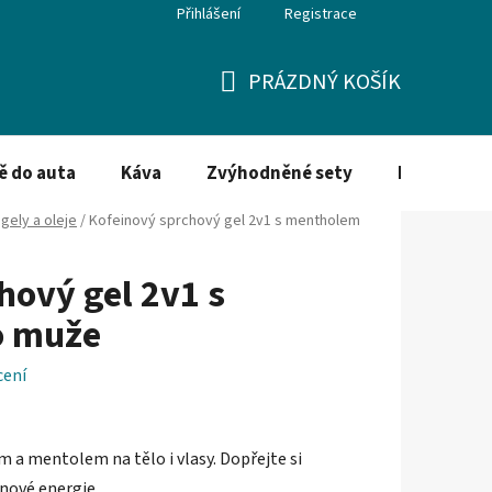
Přihlášení
Registrace
PRÁZDNÝ KOŠÍK
NÁKUPNÍ
KOŠÍK
ě do auta
Káva
Zvýhodněné sety
Dezinfekce
gely a oleje
/
Kofeinový sprchový gel 2v1 s mentholem
hový gel 2v1 s
o muže
cení
m a mentolem na tělo i vlasy. Dopřejte si
 nové energie.