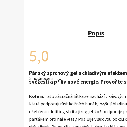
Popis
5,0
Průměrné
Pánský sprchový gel s chladivým efektem
hodnocení
2 hodnocení
produktu
svěžesti a příliv nové energie. Provoňte s
je
5,0
z
Kofein
: Tato zázračná látka se nachází v kávových 
5
hvězdiček.
které podporují růst kožních buněk, zvyšují hladinu
ošetření celulitidy, strií a jizev, jelikož podporuje
parťákem pro naše vlasy. Posiluje vlasovou pokožku
stávajících. Po použití zanechává vlasy lesklé a pev