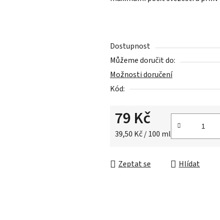
5,0
z
5
hvězdiček.
Dostupnost
Můžeme doručit do:
Možnosti doručení
Kód:
79 Kč
Měrná cena:
39,50 Kč / 100 ml
Zeptat se
Hlídat