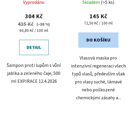
Vyprodáno
Skladem
(>5 ks)
304 Kč
145 Kč
Měrná
72,50 Kč / 100 ml
435 Kč
(–30 %)
cena:
Měrná
60,80 Kč / 100 ml
cena:
DO KOŠÍKU
DETAIL
Vlasová maska pro
Šampon proti lupům s vůní
intenzivní regeneraci všech
jablka a zeleného čaje, 500
typů vlasů, především však
ml EXPIRACE 12.4.2026
pro vlasy suché, lámavé
nebo poškozené
chemickými zásahy a...