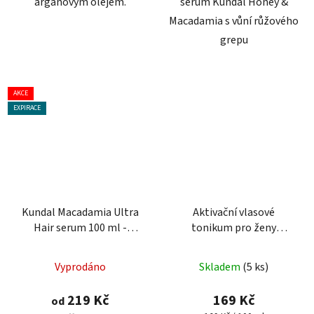
arganovým olejem.
sérum Kundal Honey &
Macadamia s vůní růžového
grepu
AKCE
EXPIRACE
Kundal Macadamia Ultra
Aktivační vlasové
Hair serum 100 ml -
tonikum pro ženy
regenerační sérum na
KOFEIN+AMINEXIL 100
vlasy
ml
Vyprodáno
Skladem
(5 ks)
219 Kč
169 Kč
od