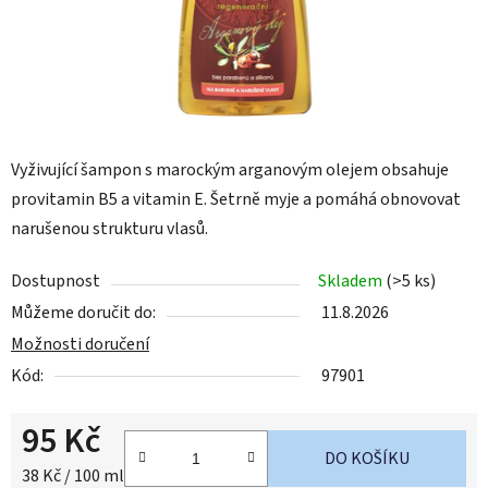
Vyživující šampon s marockým arganovým olejem obsahuje
provitamin B5 a vitamin E. Šetrně myje a pomáhá obnovovat
narušenou strukturu vlasů.
Dostupnost
Skladem
(>5 ks)
Můžeme doručit do:
11.8.2026
Možnosti doručení
Kód:
97901
95 Kč
DO KOŠÍKU
Měrná cena:
38 Kč / 100 ml