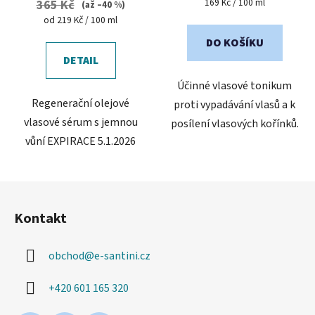
Měrná
169 Kč / 100 ml
365 Kč
(až –40 %)
cena:
Měrná
od 219 Kč / 100 ml
cena:
DO KOŠÍKU
DETAIL
Účinné vlasové tonikum
Regenerační olejové
proti vypadávání vlasů a k
vlasové sérum s jemnou
posílení vlasových kořínků.
vůní EXPIRACE 5.1.2026
Z
á
Kontakt
p
a
obchod
@
e-santini.cz
t
í
+420 601 165 320