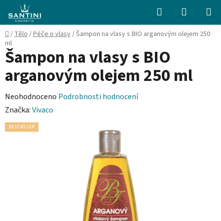
Přejít
Hledat
NÁKUPN
na
KOŠÍK
obsah
Domů
/
Tělo
/
Péče o vlasy
/
Šampon na vlasy s BIO arganovým olejem 250
ml
Šampon na vlasy s BIO
arganovým olejem 250 ml
Průměrné
Neohodnoceno
Podrobnosti hodnocení
hodnocení
Značka:
Vivaco
produktu
BESTSELLER
je
0,0
z
5
hvězdiček.