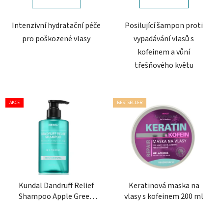
Intenzivní hydratační péče
Posilující šampon proti
pro poškozené vlasy
vypadávání vlasů s
kofeinem a vůní
třešňového květu
AKCE
BESTSELLER
Kundal Dandruff Relief
Keratinová maska na
Shampoo Apple Green
vlasy s kofeinem 200 ml
Tea 500 ml - šampon
proti lupům