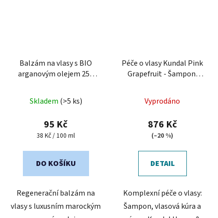
Balzám na vlasy s BIO
Péče o vlasy Kundal Pink
arganovým olejem 250
Grapefruit - Šampon,
ml
vlasová kúra a sérum
Skladem
(>5 ks)
Vyprodáno
95 Kč
876 Kč
Měrná
38 Kč / 100 ml
(–20 %)
cena:
DO KOŠÍKU
DETAIL
Regenerační balzám na
Komplexní péče o vlasy:
vlasy s luxusním marockým
Šampon, vlasová kúra a