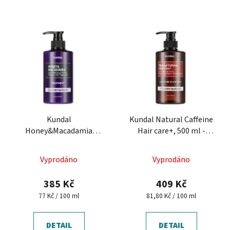
Kundal
Kundal Natural Caffeine
Honey&Macadamia
Hair care+, 500 ml -
Treatment - hydratační
posilující šampon s
vlasová kúra
kofeinem
Vyprodáno
Vyprodáno
385 Kč
409 Kč
Měrná
Měrná
77 Kč / 100 ml
81,80 Kč / 100 ml
cena:
cena:
DETAIL
DETAIL