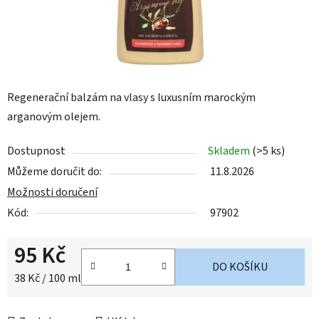
Regenerační balzám na vlasy s luxusním marockým
arganovým olejem.
Dostupnost
Skladem
(>5 ks)
Můžeme doručit do:
11.8.2026
Možnosti doručení
Kód:
97902
95 Kč
DO KOŠÍKU
Měrná cena:
38 Kč / 100 ml