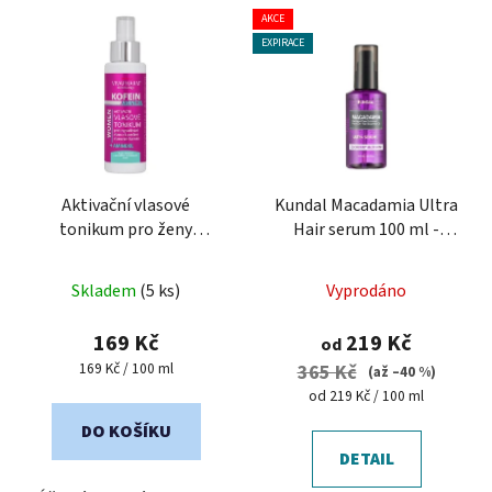
AKCE
EXPIRACE
Aktivační vlasové
Kundal Macadamia Ultra
tonikum pro ženy
Hair serum 100 ml -
KOFEIN+AMINEXIL 100
regenerační sérum na
ml
vlasy
Skladem
(5 ks)
Vyprodáno
169 Kč
219 Kč
od
Měrná
169 Kč / 100 ml
365 Kč
(až –40 %)
cena:
Měrná
od 219 Kč / 100 ml
cena:
DO KOŠÍKU
DETAIL