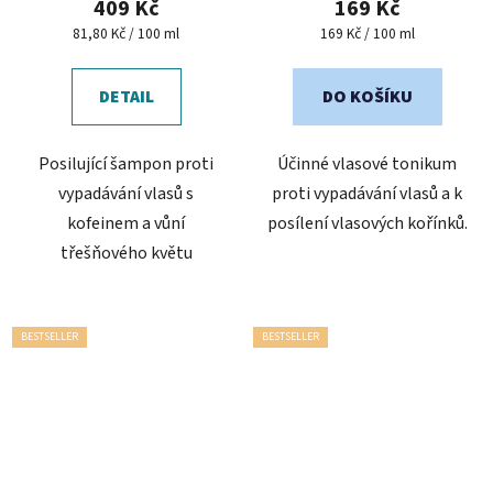
409 Kč
169 Kč
Měrná
Měrná
81,80 Kč / 100 ml
169 Kč / 100 ml
cena:
cena:
DETAIL
DO KOŠÍKU
Posilující šampon proti
Účinné vlasové tonikum
vypadávání vlasů s
proti vypadávání vlasů a k
kofeinem a vůní
posílení vlasových kořínků.
třešňového květu
BESTSELLER
BESTSELLER