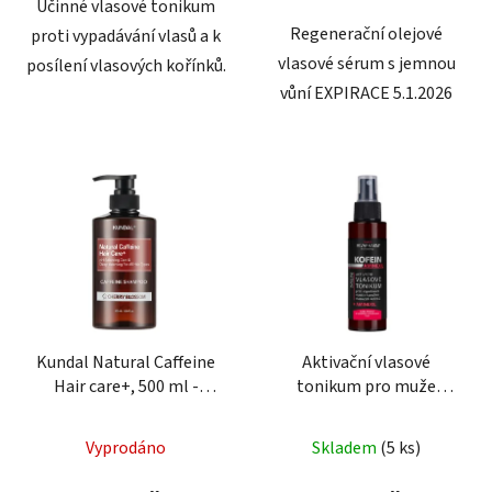
Účinné vlasové tonikum
Regenerační olejové
proti vypadávání vlasů a k
vlasové sérum s jemnou
posílení vlasových kořínků.
vůní EXPIRACE 5.1.2026
Kundal Natural Caffeine
Aktivační vlasové
Hair care+, 500 ml -
tonikum pro muže
posilující šampon s
KOFEIN+AMINEXIL 100
kofeinem
ml
Vyprodáno
Skladem
(5 ks)