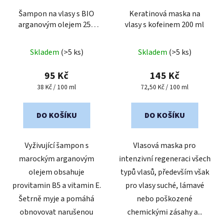
Šampon na vlasy s BIO
Keratinová maska na
arganovým olejem 250
vlasy s kofeinem 200 ml
ml
Skladem
(>5 ks)
Skladem
(>5 ks)
95 Kč
145 Kč
Měrná
Měrná
38 Kč / 100 ml
72,50 Kč / 100 ml
cena:
cena:
DO KOŠÍKU
DO KOŠÍKU
Vyživující šampon s
Vlasová maska pro
marockým arganovým
intenzivní regeneraci všech
olejem obsahuje
typů vlasů, především však
provitamin B5 a vitamin E.
pro vlasy suché, lámavé
Šetrně myje a pomáhá
nebo poškozené
obnovovat narušenou
chemickými zásahy a...