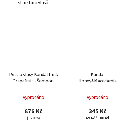
strukturu vlasů.
Péče o vlasy Kundal Pink
Kundal
Grapefruit - Šampon,
Honey&Macadamia
vlasová kúra a sérum
Shampoo 500 ml -
šampon na suché a
Vyprodáno
Vyprodáno
poškozené vlasy
876 Kč
345 Kč
Měrná
(–20 %)
69 Kč / 100 ml
cena: