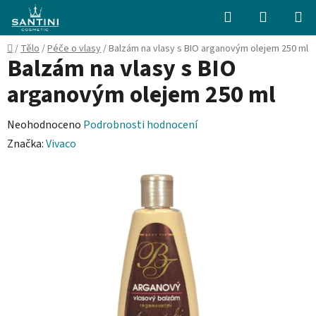
Přejít
Hledat
NÁKUPN
na
KOŠÍK
obsah
Domů
/
Tělo
/
Péče o vlasy
/
Balzám na vlasy s BIO arganovým olejem 250 ml
Balzám na vlasy s BIO
arganovým olejem 250 ml
Průměrné
Neohodnoceno
Podrobnosti hodnocení
hodnocení
Značka:
Vivaco
produktu
je
0,0
z
5
hvězdiček.