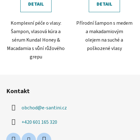
DETAIL
DETAIL
Komplexní péče o vlasy:
Přírodní šampon s medem
Šampon, vlasová kúra a
a makadamiovým
sérum Kundal Honey &
olejem na suché a
Macadamia s vůní růžového
poškozené vlasy
grepu
Z
á
Kontakt
p
a
obchod
@
e-santini.cz
t
í
+420 601 165 320