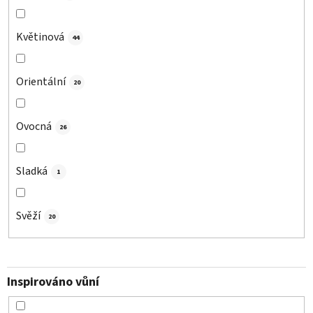
Květinová
44
Orientální
20
Ovocná
26
Sladká
1
Svěží
20
Inspirováno vůní