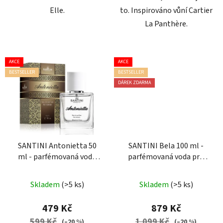
Elle.
to. Inspirováno vůní Cartier
La Panthère.
AKCE
AKCE
BESTSELLER
BESTSELLER
DÁREK ZDARMA
SANTINI Antonietta 50
SANTINI Bela 100 ml -
ml - parfémovaná voda
parfémovaná voda pro
pro ženy
ženy
Průměrné
Průměrné
Skladem
(>5 ks)
Skladem
(>5 ks)
hodnocení
hodnocení
produktu
produktu
479 Kč
879 Kč
je
je
599 Kč
1 099 Kč
(–20 %)
(–20 %)