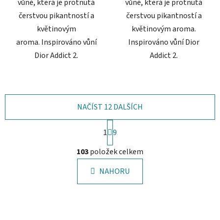
vůně, která je protnutá
vůně, která je protnutá
čerstvou pikantností a
čerstvou pikantností a
květinovým
květinovým aroma.
aroma. Inspirováno vůní
Inspirováno vůní Dior
Dior Addict 2.
Addict 2.
NAČÍST 12 DALŠÍCH
S
1
t
9
r
O
á
103
položek celkem
v
n
l
k
NAHORU
á
o
d
v
a
á
c
n
í
í