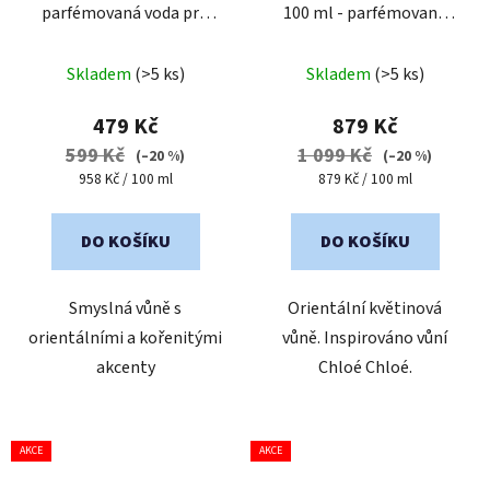
parfémovaná voda pro
100 ml - parfémovaná
ženy
voda pro ženy
Průměrné
Průměrné
Skladem
(>5 ks)
Skladem
(>5 ks)
hodnocení
hodnocení
produktu
produktu
479 Kč
879 Kč
je
je
599 Kč
1 099 Kč
(–20 %)
(–20 %)
5,0
5,0
Měrná
Měrná
958 Kč / 100 ml
879 Kč / 100 ml
cena:
cena:
z
z
5
5
DO KOŠÍKU
DO KOŠÍKU
hvězdiček.
hvězdiček.
Smyslná vůně s
Orientální květinová
orientálními a kořenitými
vůně. Inspirováno vůní
akcenty
Chloé Chloé.
AKCE
AKCE