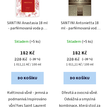
s
p
r
o
SANTINI Anastasia 18 ml
SANTINI Antonietta 18
- parfémovaná voda pro
ml - parfémovaná voda
d
ženy
| cestovní mini
pro ženy
| cestovní mini
u
Průměrné
Průměrné
balení
balení
k
Skladem
(>5 ks)
Skladem
(>5 ks)
hodnocení
hodnocení
t
produktu
produktu
182 Kč
182 Kč
ů
je
je
228 Kč
228 Kč
(–20 %)
(–20 %)
5,0
4,2
Měrná
Měrná
1 011,11 Kč / 100 ml
1 011,11 Kč / 100 ml
cena:
cena:
z
z
5
5
DO KOŠÍKU
DO KOŠÍKU
hvězdiček.
hvězdiček.
Květinová vůně - jemná a
Dřevitá a ovocná vůně.
podmanivá.Inspirováno
Odvážná a smyslná
vůní Yves Saint Laurent
kombinace, která stojí za