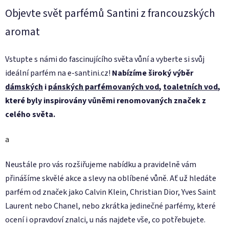
p
Objevte svět parfémů Santini z francouzských
r
aromat
v
k
y
Vstupte s námi do fascinujícího světa vůní a vyberte si svůj
v
ideální parfém na e-santini.cz!
Nabízíme široký výběr
ý
dámských
i
pánských parfémovaných vod
,
toaletních vod
,
p
i
které byly inspirovány vůněmi renomovaných značek z
s
celého světa.
u
a
Neustále pro vás rozšiřujeme nabídku a pravidelně vám
přinášíme skvělé akce a slevy na oblíbené vůně. Ať už hledáte
parfém od značek jako Calvin Klein, Christian Dior, Yves Saint
Laurent nebo Chanel, nebo zkrátka jedinečné parfémy, které
ocení i opravdoví znalci, u nás najdete vše, co potřebujete.