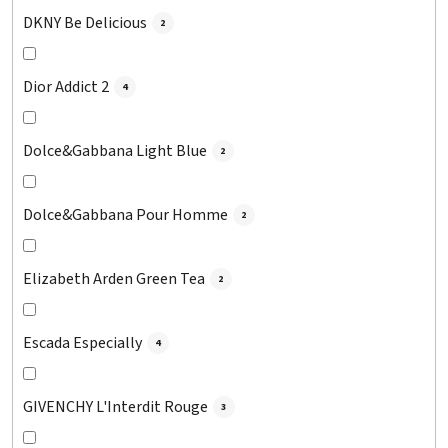
DKNY Be Delicious
2
Dior Addict 2
4
Dolce&Gabbana Light Blue
2
Dolce&Gabbana Pour Homme
2
Elizabeth Arden Green Tea
2
Escada Especially
4
GIVENCHY L'Interdit Rouge
3