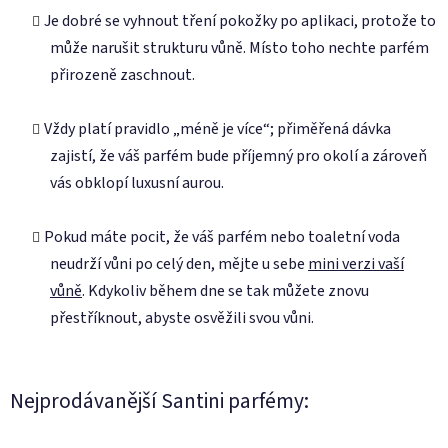
Je dobré se vyhnout tření pokožky po aplikaci, protože to
může narušit strukturu vůně. Místo toho nechte parfém
přirozeně zaschnout.
Vždy platí pravidlo „méně je více“; přiměřená dávka
zajistí, že váš parfém bude příjemný pro okolí a zároveň
vás obklopí luxusní aurou.
Pokud máte pocit, že váš parfém nebo toaletní voda
neudrží vůni po celý den, mějte u sebe
mini verzi vaší
vůně
. Kdykoliv během dne se tak můžete znovu
přestříknout, abyste osvěžili svou vůni.
Nejprodávanější Santini parfémy: