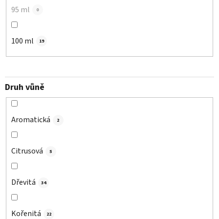
95 ml
0
100 ml
19
Druh vůně
Aromatická
2
Citrusová
5
Dřevitá
34
Kořenitá
22