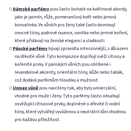
Dámské parfémy
jsou často bohaté na květinové akordy,
jako je jasmín, růže, pomerančový květ nebo jemná
konvalinka. Ve vůních pro ženy také často dominují
ovocné tóny, pudrové nuance, vanilka nebo jemné koření,
které přidávají na ženské eleganci a sladkosti.
Pánské parfémy
bývají zpravidla intenzivnější, s důrazem
na dřevité vůně. Tyto kompozice doplňují svěží citrusy a
kořenité prvky. V pánských vůních jsou oblíbené i
levandulové akcenty, orientální tóny, kůže nebo tabák,
což dodává parfémům hloubku a mužnost.
Unisex vůně
jsou navrženy tak, aby byly univerzální,
vhodné pro muže i ženy. Tyto parfémy často obsahují
osvěžující citrusové prvky, doplněné o dřevité či vodní
tóny, které vytvářejí vyváženou a neutrální vůni vhodnou
pro každou příležitost.