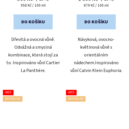
5,0
5,0
Měrná
Měrná
958 Kč / 100 ml
879 Kč / 100 ml
cena:
cena:
z
z
5
5
DO KOŠÍKU
DO KOŠÍKU
hvězdiček.
hvězdiček.
Dřevitá a ovocná vůně.
Návyková, ovocno-
Odvážná a smyslná
květinová vůně s
kombinace, která stojí za
orientálním
to. Inspirováno vůní Cartier
nádechem.Inspirováno
La Panthère.
vůní Calvin Klein Euphoria.
AKCE
AKCE
BESTSELLER
BESTSELLER