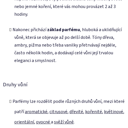
nebo jemné koření, které vás mohou provázet 2 až 3
hodiny.
Nakonec přichází
základ parfému
, hluboká a uklidňující
vůně, která se objevuje až po delší době. Tóny dřeva,
ambry, pižma nebo třeba vanilky přetrvávají nejdéle,
často několik hodin, a dodávají celé vůni její trvalou
eleganci a smyslnost.
Druhy vůní
Parfémy lze rozdělit podle různých druhů vůní, mezi které
patří
aromatické
,
citrusové
,
dřevité
,
kořenité
,
květinové
,
orientální
,
ovocné
a
svěží vůně
.