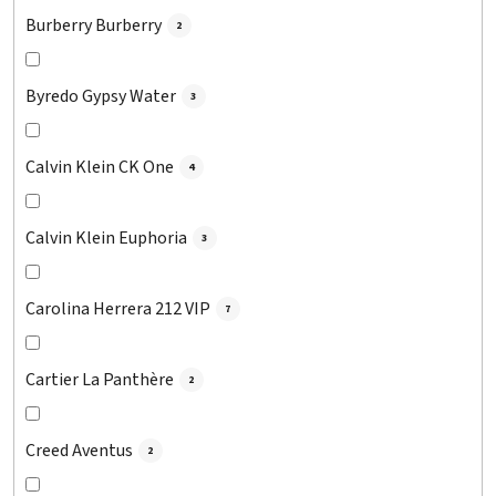
Burberry Burberry
2
Byredo Gypsy Water
3
Calvin Klein CK One
4
Calvin Klein Euphoria
3
Carolina Herrera 212 VIP
7
Cartier La Panthère
2
Creed Aventus
2