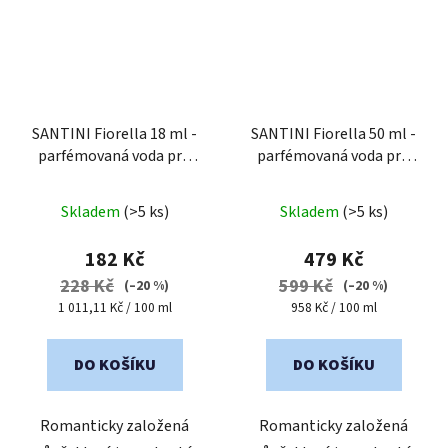
SANTINI Fiorella 18 ml -
SANTINI Fiorella 50 ml -
parfémovaná voda pro
parfémovaná voda pro
ženy
| cestovní mini
ženy
Průměrné
balení
Skladem
(>5 ks)
Skladem
(>5 ks)
hodnocení
produktu
182 Kč
479 Kč
je
228 Kč
599 Kč
(–20 %)
(–20 %)
4,0
Měrná
Měrná
1 011,11 Kč / 100 ml
958 Kč / 100 ml
cena:
cena:
z
5
DO KOŠÍKU
DO KOŠÍKU
hvězdiček.
Romanticky založená
Romanticky založená