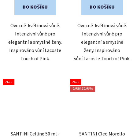
5
5
DO KOŠÍKU
DO KOŠÍKU
hvězdiček.
hvězdiček.
Ovocně-květinová vůně.
Ovocně-květinová vůně.
Intenzivní vůně pro
Intenzivní vůně pro
elegantní a smyslné ženy.
elegantní a smyslné
Inspirováno vůní Lacoste
ženy. Inspirováno
Touch of Pink.
vůní Lacoste Touch of Pink.
AKCE
AKCE
DÁREK ZDARMA
SANTINI Celline 50 ml -
SANTINI Cleo Morello