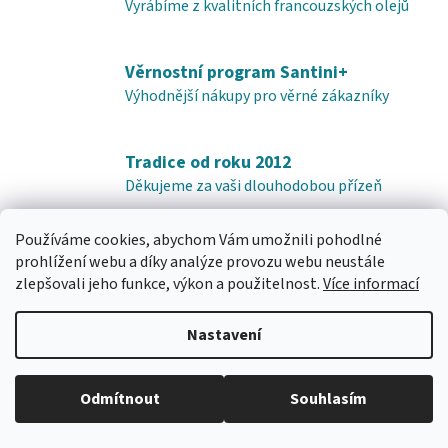
Vyrábíme z kvalitních francouzských olejů
Věrnostní program Santini+
Výhodnější nákupy pro věrné zákazníky
Tradice od roku 2012
Děkujeme za vaši dlouhodobou přízeň
Používáme cookies, abychom Vám umožnili pohodlné
Z
prohlížení webu a díky analýze provozu webu neustále
á
zlepšovali jeho funkce, výkon a použitelnost.
Více informací
Kontakt
p
a
Nastavení
obchod
@
e-santini.cz
t
í
Odmítnout
Souhlasím
🔴 Parfémy a vůně -20 %
+420 601 165 320