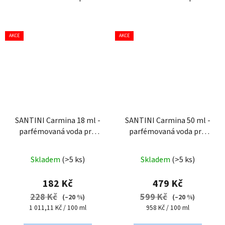
AKCE
AKCE
SANTINI Carmina 18 ml -
SANTINI Carmina 50 ml -
parfémovaná voda pro
parfémovaná voda pro
ženy
| cestovní mini
ženy
Průměrné
Průměrné
balení
Skladem
(>5 ks)
Skladem
(>5 ks)
hodnocení
hodnocení
produktu
produktu
182 Kč
479 Kč
je
je
228 Kč
599 Kč
(–20 %)
(–20 %)
5,0
5,0
Měrná
Měrná
1 011,11 Kč / 100 ml
958 Kč / 100 ml
cena:
cena:
z
z