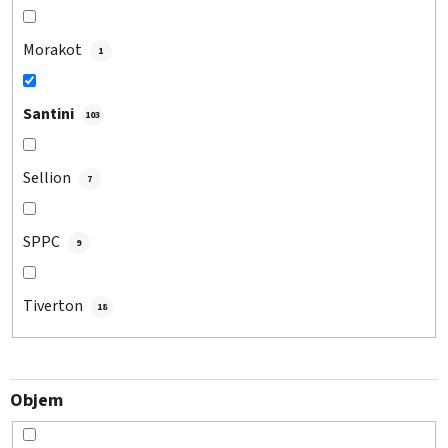
Morakot
1
Santini
103
Sellion
7
SPPC
9
Tiverton
18
Objem