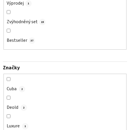
Výprodej
1
Zvýhodněný set
15
Bestseller
37
Značky
Cuba
2
Deold
2
Luxure
1