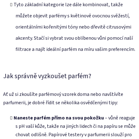
Tyto základní kategorie lze dále kombinovat, takže
můžete objevit parfémy s květinově ovocnou svěžestí,
orientálními kořenitými tóny nebo dřevitě citrusovými
akcenty. Stačí si vybrat svou oblíbenou vůni pomocí naší
filtrace a najít ideální parfém na míru vašim preferencím.
Jak správně vyzkoušet parfém?
Ať už si zkoušíte parfémový vzorek doma nebo navštívíte
parfumerii, je dobré řídit se několika osvědčenými tipy:
Naneste parfém přímo na svou pokožku
– vůně reaguje
s pH vaší kůže, takže na jiných lidech či na papíru se může
chovat odlišně. Papírové testery v parfumerii slouží pro