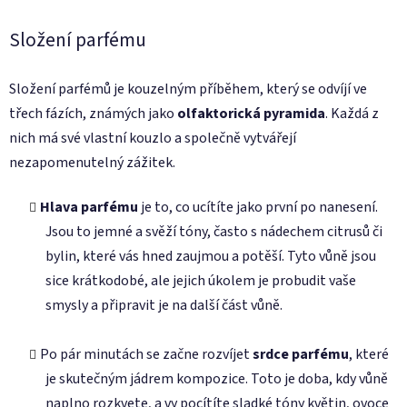
Složení parfému
Složení parfémů je kouzelným příběhem, který se odvíjí ve
třech fázích, známých jako
olfaktorická pyramida
. Každá z
nich má své vlastní kouzlo a společně vytvářejí
nezapomenutelný zážitek.
Hlava parfému
je to, co ucítíte jako první po nanesení.
Jsou to jemné a svěží tóny, často s nádechem citrusů či
bylin, které vás hned zaujmou a potěší. Tyto vůně jsou
sice krátkodobé, ale jejich úkolem je probudit vaše
smysly a připravit je na další část vůně.
Po pár minutách se začne rozvíjet
srdce parfému
, které
je skutečným jádrem kompozice. Toto je doba, kdy vůně
naplno rozkvete, a vy pocítíte sladké tóny květin, ovoce