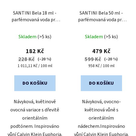
SANTINI Bela 18 ml -
SANTINI Bela 50 ml -
parfémovaná voda pro
parfémovaná voda pro
ženy
| cestovní mini
ženy
Průměrné
balení
Skladem
(>5 ks)
Skladem
(>5 ks)
hodnocení
produktu
182 Kč
479 Kč
je
228 Kč
599 Kč
(–20 %)
(–20 %)
5,0
Měrná
Měrná
1 011,11 Kč / 100 ml
958 Kč / 100 ml
cena:
cena:
z
5
DO KOŠÍKU
DO KOŠÍKU
hvězdiček.
Návyková, květinově
Návyková, ovocno-
ovocná variace s dřevitě
květinová vůně s
orientálním
orientálním
podtónem. Inspirováno
nádechem.Inspirováno
vůní Calvin Klein Euphoria.
vůní Calvin Klein Euphoria.