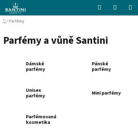
Přejít
Hledat
NÁKUPN
na
KOŠÍK
obsah
Domů
/
Parfémy
Parfémy a vůně Santini
Dámské
Pánské
parfémy
parfémy
Unisex
Mini parfémy
parfémy
Parfémovaná
kosmetika