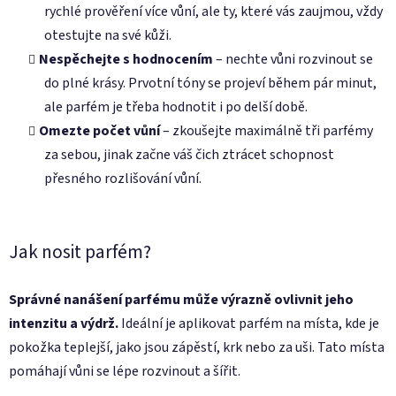
rychlé prověření více vůní, ale ty, které vás zaujmou, vždy
otestujte na své kůži.
Nespěchejte s hodnocením
– nechte vůni rozvinout se
do plné krásy. Prvotní tóny se projeví během pár minut,
ale parfém je třeba hodnotit i po delší době.
Omezte počet vůní
– zkoušejte maximálně tři parfémy
za sebou, jinak začne váš čich ztrácet schopnost
přesného rozlišování vůní.
Jak nosit parfém?
Správné nanášení parfému může výrazně ovlivnit jeho
intenzitu a výdrž.
Ideální je aplikovat parfém na místa, kde je
pokožka teplejší, jako jsou zápěstí, krk nebo za uši. Tato místa
pomáhají vůni se lépe rozvinout a šířit.