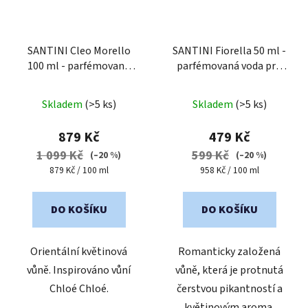
SANTINI Cleo Morello
SANTINI Fiorella 50 ml -
100 ml - parfémovaná
parfémovaná voda pro
voda pro ženy
ženy
Průměrné
Průměrné
Skladem
(>5 ks)
Skladem
(>5 ks)
hodnocení
hodnocení
produktu
produktu
879 Kč
479 Kč
je
je
1 099 Kč
599 Kč
(–20 %)
(–20 %)
5,0
4,0
Měrná
Měrná
879 Kč / 100 ml
958 Kč / 100 ml
cena:
cena:
z
z
5
5
DO KOŠÍKU
DO KOŠÍKU
hvězdiček.
hvězdiček.
Orientální květinová
Romanticky založená
vůně. Inspirováno vůní
vůně, která je protnutá
Chloé Chloé.
čerstvou pikantností a
květinovým aroma.