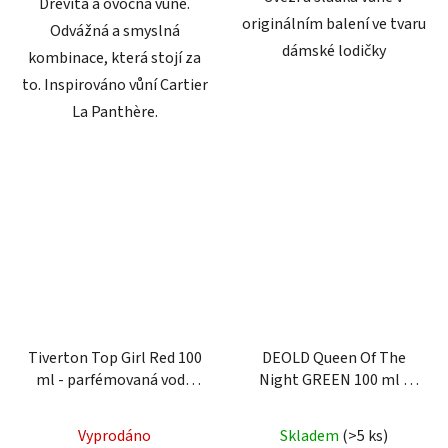
Dřevitá a ovocná vůně.
originálním balení ve tvaru
Odvážná a smyslná
dámské lodičky
kombinace, která stojí za
to. Inspirováno vůní Cartier
La Panthère.
Tiverton Top Girl Red 100
DEOLD Queen Of The
ml - parfémovaná voda
Night GREEN 100 ml -
pro ženy
parfémovaná voda pro
ženy
Vyprodáno
Skladem
(>5 ks)