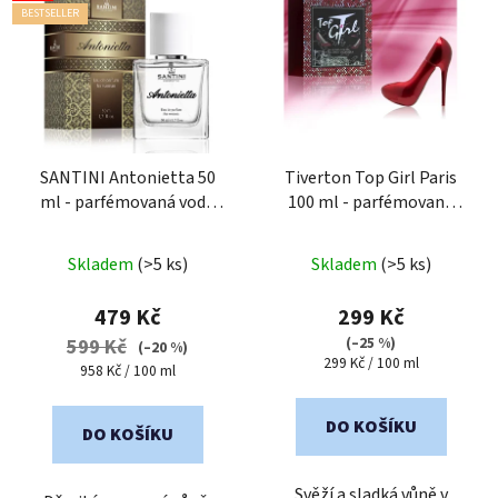
BESTSELLER
SANTINI Antonietta 50
Tiverton Top Girl Paris
ml - parfémovaná voda
100 ml - parfémovaná
pro ženy
voda pro ženy
Průměrné
Průměrné
Skladem
(>5 ks)
Skladem
(>5 ks)
hodnocení
hodnocení
produktu
produktu
479 Kč
299 Kč
je
je
(–25 %)
599 Kč
(–20 %)
Měrná
299 Kč / 100 ml
5,0
2,0
Měrná
958 Kč / 100 ml
cena:
cena:
z
z
5
5
DO KOŠÍKU
DO KOŠÍKU
hvězdiček.
hvězdiček.
Svěží a sladká vůně v