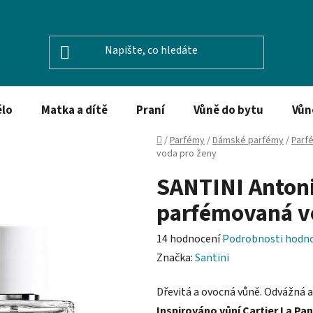
ělo
Matka a dítě
Praní
Vůně do bytu
Vůn
Domů
/
Parfémy
/
Dámské parfémy
/
Parf
voda pro ženy
SANTINI Antoni
parfémovaná v
Průměrné
14 hodnocení
Podrobnosti hodn
hodnocení
Značka:
Santini
produktu
Dřevitá a ovocná vůně. Odvážná a
je
Inspirováno vůní Cartier La Pa