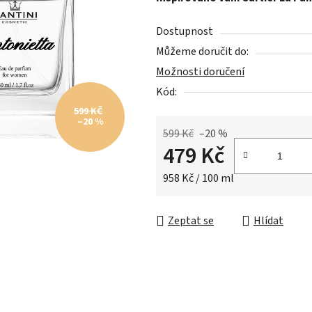
5,0
z
Dostupnost
5
Můžeme doručit do:
hvězdiček.
Možnosti doručení
Kód:
599 KČ
–20 %
599 Kč
–20 %
479 Kč
Měrná cena:
958 Kč / 100 ml
Zeptat se
Hlídat