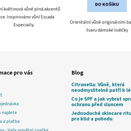
DO KOŠÍKU
ní květinová vůně plná akcentů
ce. Inspirováno vůní Escada
Orientální vůně originálním ba
Especially.
tvaru dámské lodičky
mace pro vás
Blog
Citronella: Vůně, která
neodmyslitelně patří k l
t
Co je SPF a jak vybrat sp
bjednávka
ochranu před sluncem
 najdete
Jednoduché skincare rit
pro klid a pohodu
a a platba
my - Vaše privátní značka