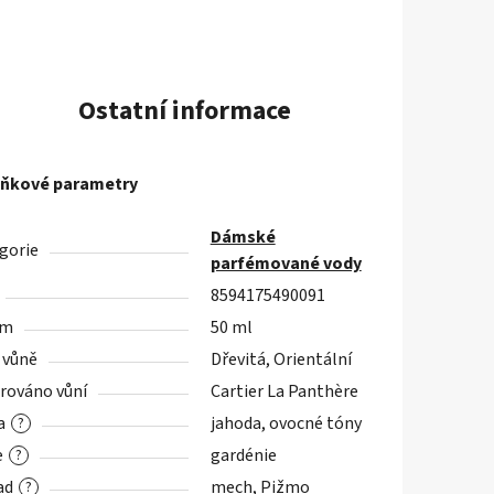
Ostatní informace
ňkové parametry
Dámské
gorie
parfémované vody
8594175490091
em
50 ml
 vůně
Dřevitá, Orientální
irováno vůní
Cartier La Panthère
a
jahoda, ovocné tóny
?
e
gardénie
?
ad
mech, Pižmo
?