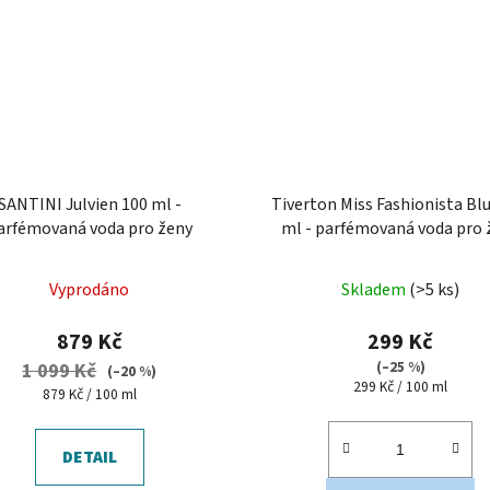
SANTINI Julvien 100 ml -
Tiverton Miss Fashionista Bl
arfémovaná voda pro ženy
ml - parfémovaná voda pro 
Průměrné
Průměrné
Vyprodáno
Skladem
(>5 ks)
hodnocení
hodnocení
produktu
produktu
879 Kč
299 Kč
je
je
(–25 %)
1 099 Kč
(–20 %)
Měrná
299 Kč / 100 ml
5,0
5,0
Měrná
879 Kč / 100 ml
cena:
cena:
z
z
5
5
DETAIL
hvězdiček.
hvězdiček.