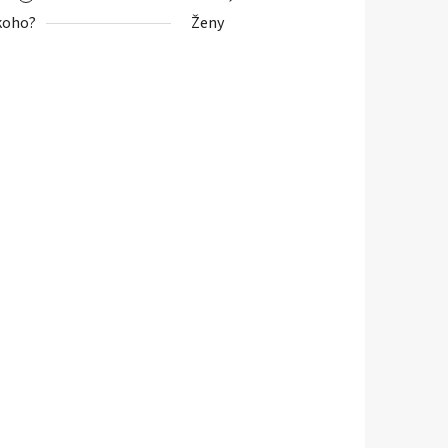
koho?
Ženy