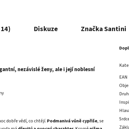
(14)
Diskuze
Značka
Santini
Dopl
Kate
tní, nezávislé ženy, ale i její noblesní
EAN
Obj
ny
Druh
Insp
Hlav
Srdc
oc dobře vědí, co chtějí.
Podmanivá vůně cypřiše
, se
Zákl
 voda má
dřevitý a ovocný charakter
. Kromě
pižma