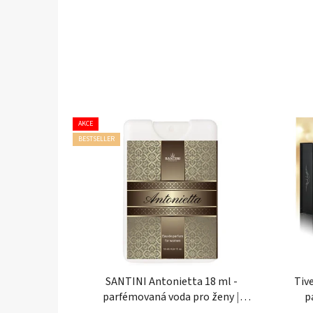
AKCE
BESTSELLER
SANTINI Antonietta 18 ml -
Tiv
parfémovaná voda pro ženy
|
p
cestovní mini balení