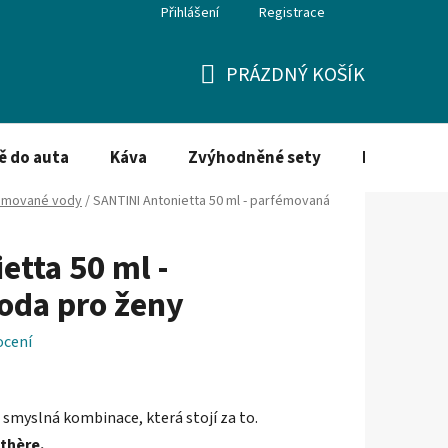
Přihlášení
Registrace
PRÁZDNÝ KOŠÍK
NÁKUPNÍ
KOŠÍK
ě do auta
Káva
Zvýhodněné sety
Dezinfekce
émované vody
/
SANTINI Antonietta 50 ml - parfémovaná
etta 50 ml -
oda pro ženy
ocení
 smyslná kombinace, která stojí za to.
nthère.