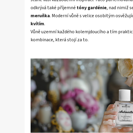
odkrývá také příjemné
tóny gardénie
, nad nimiž s
meruňka
. Moderní vůně s velice osobitým osvěžu
kvítím
.
Vůně uzemní každého kolemjdoucího a tím prakticky
kombinace, která stojí za to.