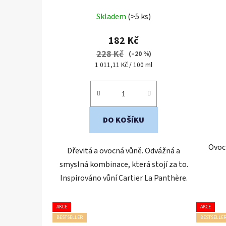
Průměrné
Skladem
(>5 ks)
hodnocení
produktu
182 Kč
je
228 Kč
(–20 %)
4,2
Měrná
1 011,11 Kč / 100 ml
cena:
z
5
hvězdiček.
DO KOŠÍKU
Ovoc
Dřevitá a ovocná vůně. Odvážná a
smyslná kombinace, která stojí za to.
Inspirováno vůní Cartier La Panthère.
AKCE
AKCE
BESTSELLER
BESTSELLE