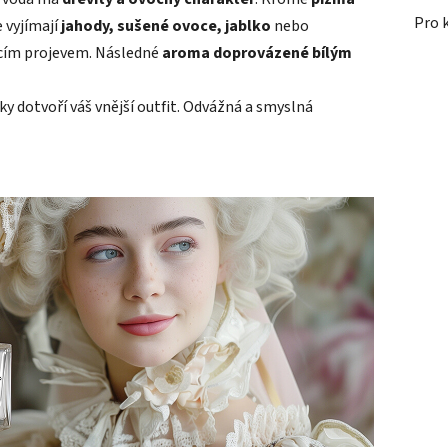
Pro 
e vyjímají
jahody, sušené ovoce, jablko
nebo
jícím projevem. Následné
aroma doprovázené bílým
 dotvoří váš vnější outfit. Odvážná a smyslná