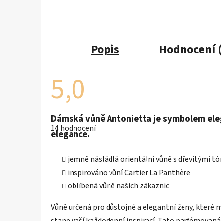
Popis
Hodnocení 
5,0
Průměrné
Dámská vůně Antonietta je symbolem elegan
hodnocení
14 hodnocení
produktu
elegance.
je
5,0
z
jemně násládlá orientální vůně s dřevitými tó
5
hvězdiček.
inspirováno vůní Cartier La Panthère
oblíbená vůně našich zákaznic
Vůně určená pro důstojné a elegantní ženy, které m
stane vaší každodenní inspirací.
Tato parfémovaná