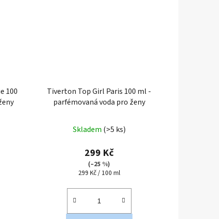
ue 100
Tiverton Top Girl Paris 100 ml -
ženy
parfémovaná voda pro ženy
Průměrné
Skladem
(>5 ks)
hodnocení
produktu
299 Kč
je
(–25 %)
Měrná
299 Kč / 100 ml
2,0
cena:
z
5
hvězdiček.