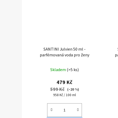
SANTINI Julvien 50 ml -
parfémovaná voda pro ženy
p
Průměrné
Skladem
(>5 ks)
hodnocení
produktu
479 Kč
je
599 Kč
(–20 %)
4,0
Měrná
958 Kč / 100 ml
cena:
z
5
hvězdiček.