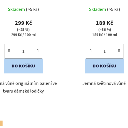
Průměrné
Průměrné
Skladem
(>5 ks)
Skladem
(>5 ks)
hodnocení
hodnocení
produktu
produktu
299 Kč
189 Kč
je
je
(–25 %)
(–36 %)
Měrná
Měrná
299 Kč / 100 ml
189 Kč / 100 ml
5,0
5,0
cena:
cena:
z
z
5
5
hvězdiček.
hvězdiček.
DO KOŠÍKU
DO KOŠÍKU
ná vůně originálním balení ve
Jemná květinová vůně.
tvaru dámské lodičky
R