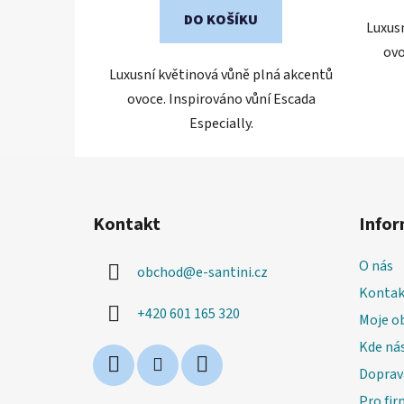
DO KOŠÍKU
Luxus
ovo
Luxusní květinová vůně plná akcentů
ovoce. Inspirováno vůní Escada
Especially.
Z
á
Kontakt
Infor
p
a
O nás
obchod
@
e-santini.cz
t
Kontak
í
+420 601 165 320
Moje o
Kde nás
Doprav
Pro fir