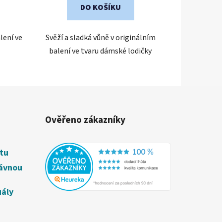
DO KOŠÍKU
lení ve
Svěží a sladká vůně v originálním
balení ve tvaru dámské lodičky
Ověřeno zákazníky
étu
rávnou
uály