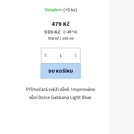
Průměrné
Skladem
(>5 ks)
hodnocení
produktu
479 Kč
je
599 Kč
(–20 %)
5,0
Měrná
958 Kč / 100 ml
cena:
z
5
hvězdiček.
DO KOŠÍKU
Přímočará svěží vůně. Inspirováno
vůní Dolce Gabbana Light Blue.