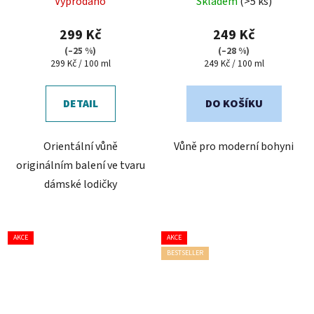
Vyprodáno
Skladem
(>5 ks)
299 Kč
249 Kč
(–25 %)
(–28 %)
Měrná
Měrná
299 Kč / 100 ml
249 Kč / 100 ml
cena:
cena:
DETAIL
DO KOŠÍKU
Orientální vůně
Vůně pro moderní bohyni
originálním balení ve tvaru
dámské lodičky
AKCE
AKCE
BESTSELLER