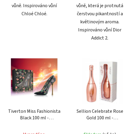
vůně. Inspirováno vůní
vůně, která je protnutá
Chloé Chloé.
čerstvou pikantností a
květinovým aroma.
Inspirováno vůní Dior
Addict 2.
Tiverton Miss Fashionista
Sellion Celebrate Rose
Black 100 ml -
Gold 100 ml -
parfémovaná voda pro
parfémovaná voda pro
ženy
ženy