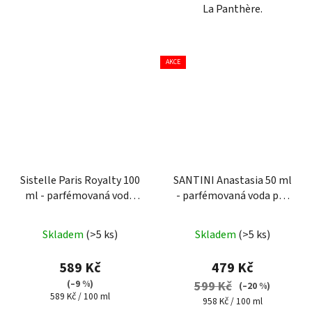
La Panthère.
AKCE
Sistelle Paris Royalty 100
SANTINI Anastasia 50 ml
ml - parfémovaná voda
- parfémovaná voda pro
pro ženy
ženy
Průměrné
Skladem
(>5 ks)
Skladem
(>5 ks)
hodnocení
produktu
589 Kč
479 Kč
je
(–9 %)
599 Kč
(–20 %)
Měrná
589 Kč / 100 ml
4,5
Měrná
958 Kč / 100 ml
cena: