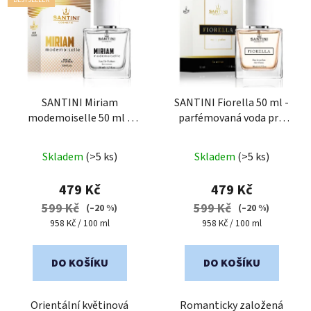
SANTINI Miriam
SANTINI Fiorella 50 ml -
modemoiselle 50 ml -
parfémovaná voda pro
parfémovaná voda pro
ženy
Průměrné
Průměrné
ženy
Skladem
(>5 ks)
Skladem
(>5 ks)
hodnocení
hodnocení
produktu
produktu
479 Kč
479 Kč
je
je
599 Kč
599 Kč
(–20 %)
(–20 %)
5,0
4,0
Měrná
Měrná
958 Kč / 100 ml
958 Kč / 100 ml
cena:
cena:
z
z
5
5
DO KOŠÍKU
DO KOŠÍKU
hvězdiček.
hvězdiček.
Orientální květinová
Romanticky založená