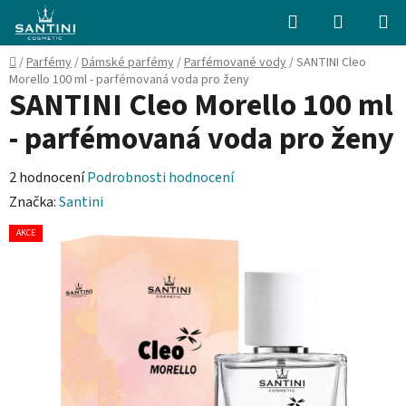
Přejít
Hledat
NÁKUPN
na
KOŠÍK
obsah
Domů
/
Parfémy
/
Dámské parfémy
/
Parfémované vody
/
SANTINI Cleo
Morello 100 ml - parfémovaná voda pro ženy
SANTINI Cleo Morello 100 ml
- parfémovaná voda pro ženy
Průměrné
2 hodnocení
Podrobnosti hodnocení
hodnocení
Značka:
Santini
produktu
AKCE
je
5,0
z
5
hvězdiček.