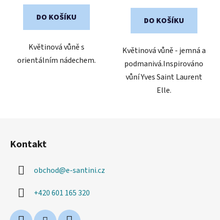
cena:
z
5
DO KOŠÍKU
DO KOŠÍKU
hvězdiček.
Květinová vůně s
Květinová vůně - jemná a
orientálním nádechem.
podmanivá.Inspirováno
vůní Yves Saint Laurent
Elle.
Z
á
Kontakt
p
a
obchod
@
e-santini.cz
t
í
+420 601 165 320