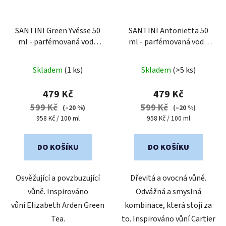
SANTINI Green Yvésse 50
SANTINI Antonietta 50
ml - parfémovaná voda
ml - parfémovaná voda
pro ženy
pro ženy
Průměrné
Průměrné
Skladem
(1 ks)
Skladem
(>5 ks)
hodnocení
hodnocení
produktu
produktu
479 Kč
479 Kč
je
je
599 Kč
599 Kč
(–20 %)
(–20 %)
4,6
5,0
Měrná
Měrná
958 Kč / 100 ml
958 Kč / 100 ml
cena:
cena:
z
z
5
5
DO KOŠÍKU
DO KOŠÍKU
hvězdiček.
hvězdiček.
Osvěžující a povzbuzující
Dřevitá a ovocná vůně.
vůně. Inspirováno
Odvážná a smyslná
vůní Elizabeth Arden Green
kombinace, která stojí za
Tea.
to. Inspirováno vůní Cartier