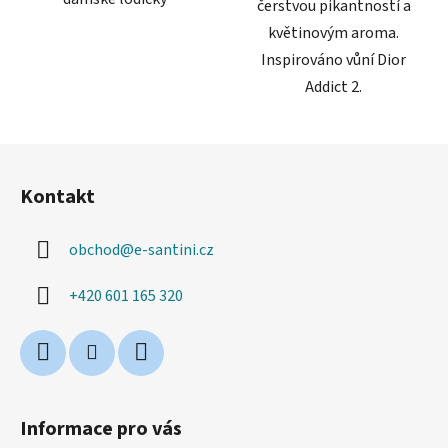
čerstvou pikantností a
květinovým aroma.
Inspirováno vůní Dior
Addict 2.
Z
á
Kontakt
p
a
obchod
@
e-santini.cz
t
í
+420 601 165 320
Informace pro vás