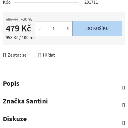
Kód:
201711
599 Kč
–20 %
479 Kč
DO KOŠÍKU
Měrná cena:
958 Kč / 100 ml
Zeptat se
Hlídat
Popis
Značka
Santini
Diskuze