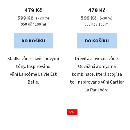
produktu
produktu
479 Kč
479 Kč
je
je
599 Kč
599 Kč
(–20 %)
(–20 %)
4,9
5,0
Měrná
Měrná
958 Kč / 100 ml
958 Kč / 100 ml
cena:
cena:
z
z
5
5
DO KOŠÍKU
DO KOŠÍKU
hvězdiček.
hvězdiček.
Sladká vůně s květinovými
Dřevitá a ovocná vůně.
tóny. Inspirováno
Odvážná a smyslná
vůní Lancôme La Vie Est
kombinace, která stojí za
Belle.
to. Inspirováno vůní Cartier
La Panthère.
AKCE