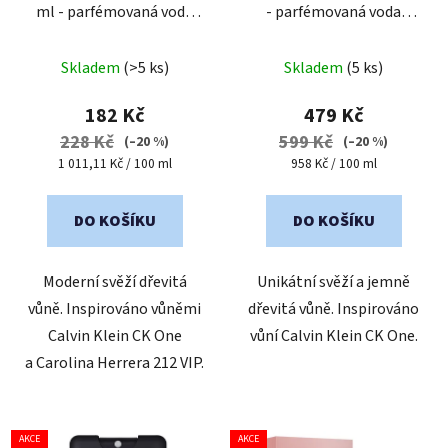
ml - parfémovaná voda
- parfémovaná voda
unisex
| cestovní mini
unisex
Průměrné
balení
Skladem
(>5 ks)
Skladem
(5 ks)
hodnocení
produktu
182 Kč
479 Kč
je
228 Kč
599 Kč
(–20 %)
(–20 %)
5,0
Měrná
Měrná
1 011,11 Kč / 100 ml
958 Kč / 100 ml
cena:
cena:
z
5
DO KOŠÍKU
DO KOŠÍKU
hvězdiček.
Moderní svěží dřevitá
Unikátní svěží a jemně
vůně. Inspirováno vůněmi
dřevitá vůně. Inspirováno
Calvin Klein CK One
vůní Calvin Klein CK One.
a Carolina Herrera 212 VIP.
AKCE
AKCE