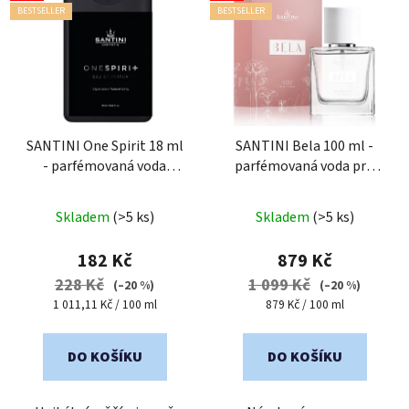
BESTSELLER
BESTSELLER
SANTINI One Spirit 18 ml
SANTINI Bela 100 ml -
- parfémovaná voda
parfémovaná voda pro
unisex
| cestovní mini
ženy
Průměrné
balení
Skladem
(>5 ks)
Skladem
(>5 ks)
hodnocení
produktu
182 Kč
879 Kč
je
228 Kč
1 099 Kč
(–20 %)
(–20 %)
5,0
Měrná
Měrná
1 011,11 Kč / 100 ml
879 Kč / 100 ml
cena:
cena:
z
5
DO KOŠÍKU
DO KOŠÍKU
hvězdiček.