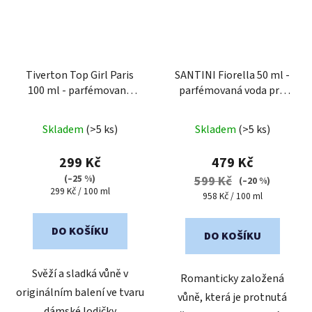
Tiverton Top Girl Paris
SANTINI Fiorella 50 ml -
100 ml - parfémovaná
parfémovaná voda pro
voda pro ženy
ženy
Průměrné
Průměrné
Skladem
(>5 ks)
Skladem
(>5 ks)
hodnocení
hodnocení
produktu
produktu
299 Kč
479 Kč
je
je
(–25 %)
599 Kč
(–20 %)
Měrná
299 Kč / 100 ml
2,0
4,0
Měrná
958 Kč / 100 ml
cena:
cena:
z
z
5
5
DO KOŠÍKU
DO KOŠÍKU
hvězdiček.
hvězdiček.
Svěží a sladká vůně v
Romanticky založená
originálním balení ve tvaru
vůně, která je protnutá
dámské lodičky