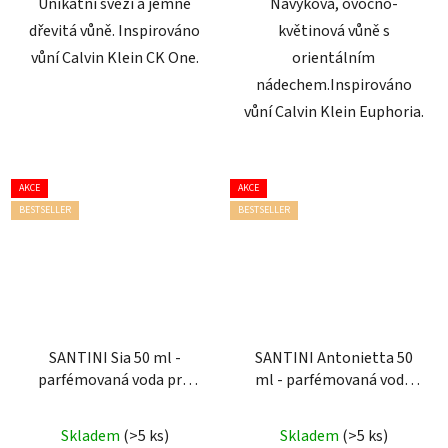
Unikátní svěží a jemně
Návyková, ovocno-
dřevitá vůně. Inspirováno
květinová vůně s
vůní Calvin Klein CK One.
orientálním
nádechem.Inspirováno
vůní Calvin Klein Euphoria.
AKCE
AKCE
BESTSELLER
BESTSELLER
SANTINI Sia 50 ml -
SANTINI Antonietta 50
parfémovaná voda pro
ml - parfémovaná voda
ženy
pro ženy
Průměrné
Průměrné
Skladem
(>5 ks)
Skladem
(>5 ks)
hodnocení
hodnocení