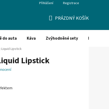
Přihlášení
Registrace
PRÁZDNÝ KOŠÍK
NÁKUPNÍ
KOŠÍK
ě do auta
Káva
Zvýhodněné sety
Dezinfekce
t Liquid Lipstick
Liquid Lipstick
nocení
efektem