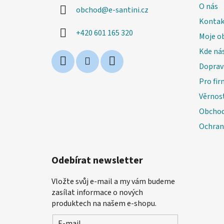
a
O nás
obchod
@
e-santini.cz
t
Kontak
í
+420 601 165 320
Moje o
Kde nás
Doprav
Pro fir
Věrnos
Obchod
Ochran
Odebírat newsletter
Vložte svůj e-mail a my vám budeme
zasílat informace o nových
produktech na našem e-shopu.
E-mail