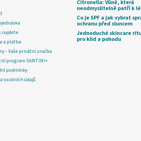
Citronella: Vůně, která
neodmyslitelně patří k l
t
Co je SPF a jak vybrat sp
bjednávka
ochranu před sluncem
 najdete
Jednoduché skincare rit
pro klid a pohodu
a a platba
my - Vaše privátní značka
tní program SANTINI+
ní podmínky
a osobních údajů