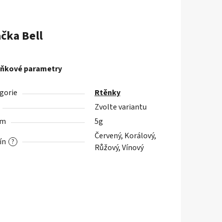
ačka
Bell
ňkové parametry
gorie
Rtěnky
Zvolte variantu
em
5g
Červený, Korálový,
ín
?
Růžový, Vínový