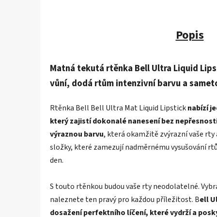
Popis
Matná tekutá rtěnka Bell Ultra Liquid Li
vůní, dodá rtům intenzivní barvu a samet
Rtěnka Bell Bell Ultra Mat Liquid Lipstick
nabízí j
který zajistí dokonalé nanesení bez nepřesností
výraznou barvu
, která okamžitě zvýrazní vaše rty
složky, které zamezují nadměrnému vysušování rtů,
den.
S touto rtěnkou budou vaše rty neodolatelné. Vybra
naleznete ten pravý pro každou příležitost. B
ell U
dosažení perfektního líčení, které vydrží a po