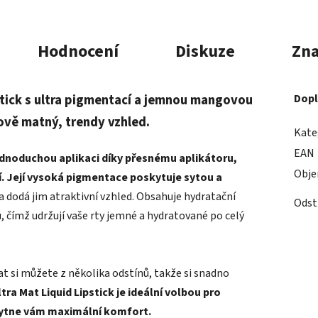
Hodnocení
Diskuze
Zn
pstick s ultra pigmentací a jemnou mangovou
Dopl
ově matný, trendy vzhled.
Kate
EAN
ednoduchou aplikaci díky přesnému aplikátoru,
Obj
.
Její vysoká pigmentace poskytuje sytou a
 a dodá jim atraktivní vzhled. Obsahuje hydratační
Odst
 čímž udržují vaše rty jemné a hydratované po celý
t si můžete z několika odstínů, takže si snadno
ltra Mat Liquid Lipstick je ideální volbou pro
skytne vám maximální komfort.