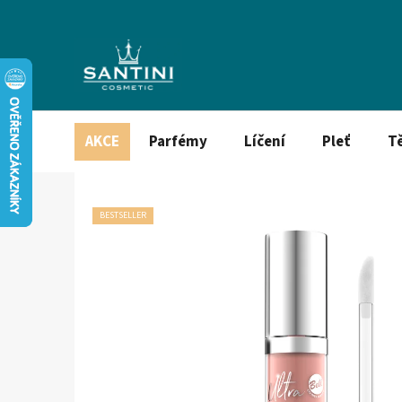
Přejít
na
obsah
AKCE
Parfémy
Líčení
Pleť
T
BESTSELLER