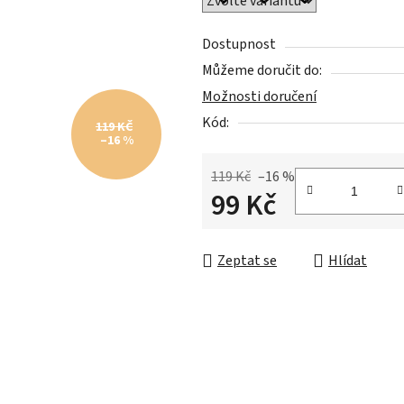
hvězdiček.
Dostupnost
Můžeme doručit do:
Možnosti doručení
Kód:
119 KČ
–16 %
119 Kč
–16 %
99 Kč
Měrná cena:
Zeptat se
Hlídat