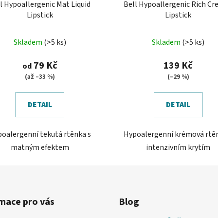
l Hypoallergenic Mat Liquid
Bell Hypoallergenic Rich C
Lipstick
Lipstick
Průměrné
Skladem
(>5 ks)
Skladem
(>5 ks)
hodnocení
produktu
79 Kč
139 Kč
od
je
(až –33 %)
(–29 %)
5,0
z
DETAIL
DETAIL
5
hvězdiček.
oalergenní tekutá rtěnka s
Hypoalergenní krémová rtě
matným efektem
intenzivním krytím
mace pro vás
Blog