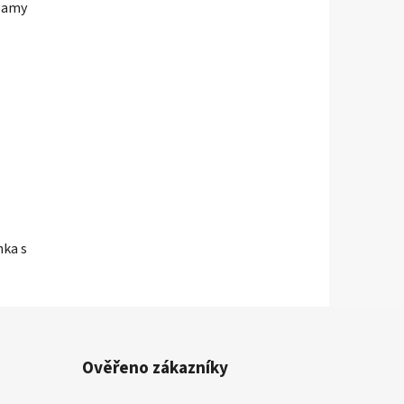
reamy
nka s
Ověřeno zákazníky