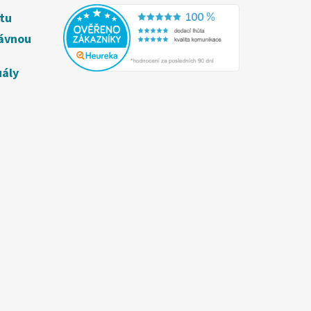
étu
rávnou
uály