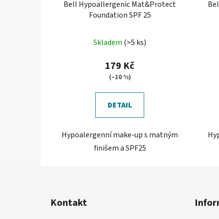
Bell Hypoallergenic Mat&Protect
Bel
Foundation SPF 25
Průměrné
Skladem
(>5 ks)
hodnocení
produktu
179 Kč
je
(–10 %)
5,0
z
DETAIL
5
hvězdiček.
Hypoalergenní make-up s matným
Hyp
finišem a SPF25
Z
á
Kontakt
Infor
p