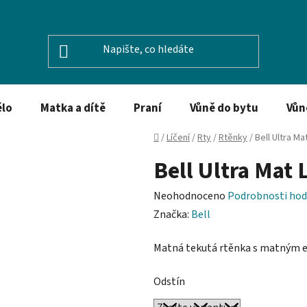
ělo
Matka a dítě
Praní
Vůně do bytu
Vůn
Domů
/
Líčení
/
Rty
/
Rtěnky
/
Bell Ultra Ma
Bell Ultra Mat 
Průměrné
Neohodnoceno
Podrobnosti hod
hodnocení
Značka:
Bell
produktu
Matná tekutá rtěnka s matným 
je
0,0
Odstín
z
5