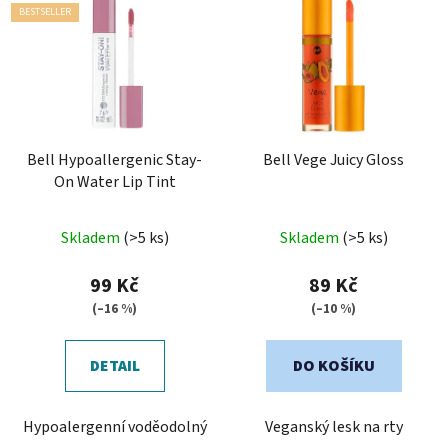
BESTSELLER
Bell Hypoallergenic Stay-
Bell Vege Juicy Gloss
On Water Lip Tint
Průměrné
Skladem
(>5 ks)
Skladem
(>5 ks)
hodnocení
produktu
99 Kč
89 Kč
je
(–16 %)
(–10 %)
3,4
z
DETAIL
DO KOŠÍKU
5
hvězdiček.
Hypoalergenní voděodolný
Veganský lesk na rty