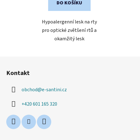
DO KOŠÍKU
Hypoalergenní lesk na rty
pro optické zvětšení rtů a
okamžitý lesk
Z
á
Kontakt
p
a
obchod
@
e-santini.cz
t
í
+420 601 165 320