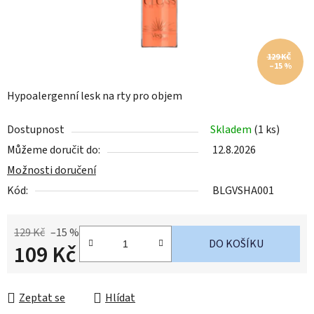
129 KČ
–15 %
Hypoalergenní lesk na rty pro objem
Dostupnost
Skladem
(1 ks)
Můžeme doručit do:
12.8.2026
Možnosti doručení
Kód:
BLGVSHA001
129 Kč
–15 %
DO KOŠÍKU
109 Kč
Měrná cena:
Zeptat se
Hlídat