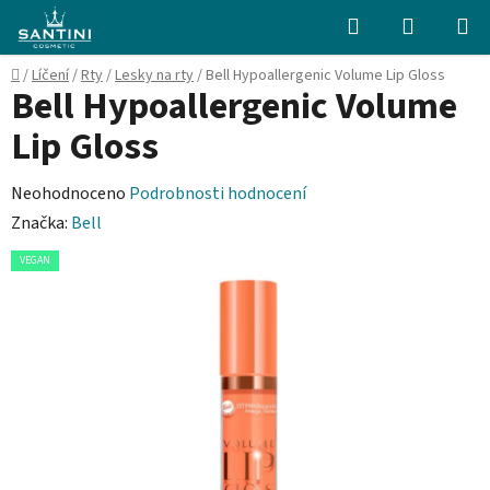
Přejít
Hledat
NÁKUPN
na
KOŠÍK
obsah
Domů
/
Líčení
/
Rty
/
Lesky na rty
/
Bell Hypoallergenic Volume Lip Gloss
Bell Hypoallergenic Volume
Lip Gloss
Průměrné
Neohodnoceno
Podrobnosti hodnocení
hodnocení
Značka:
Bell
produktu
VEGAN
je
0,0
z
5
hvězdiček.