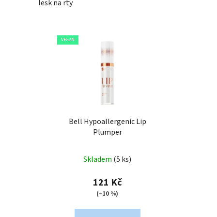
lesk na rty
VEGAN
Bell Hypoallergenic Lip
Plumper
Skladem
(5 ks)
121 Kč
(–10 %)