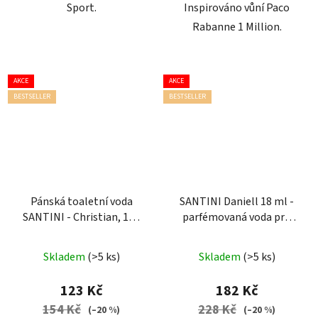
Sport.
Inspirováno vůní Paco
Rabanne 1 Million.
AKCE
AKCE
BESTSELLER
BESTSELLER
Pánská toaletní voda
SANTINI Daniell 18 ml -
SANTINI - Christian, 100
parfémovaná voda pro
ml
muže
| cestovní mini
balení
Skladem
(>5 ks)
Skladem
(>5 ks)
123 Kč
182 Kč
154 Kč
228 Kč
(–20 %)
(–20 %)