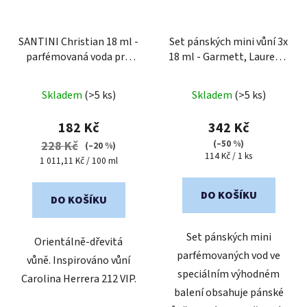
SANTINI Christian 18 ml -
Set pánských mini vůní 3x
parfémovaná voda pro
18 ml - Garmett, Laurent,
muže
| cestovní mini
Ravanger
Průměrné
balení
Skladem
(>5 ks)
Skladem
(>5 ks)
hodnocení
produktu
182 Kč
342 Kč
je
(–50 %)
228 Kč
(–20 %)
Měrná
114 Kč / 1 ks
5,0
Měrná
1 011,11 Kč / 100 ml
cena:
cena:
z
5
DO KOŠÍKU
DO KOŠÍKU
hvězdiček.
Set pánských mini
Orientálně-dřevitá
parfémovaných vod ve
vůně. Inspirováno vůní
speciálním výhodném
Carolina Herrera 212 VIP.
balení obsahuje pánské