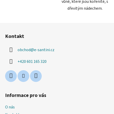
vůně, které jsou kořenité, s
dřevitým nádechem.
Z
á
Kontakt
p
a
obchod
@
e-santini.cz
t
í
+420 601 165 320
Informace pro vás
O nás