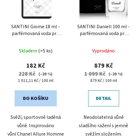
SANTINI Giome 18 ml -
SANTINI Daniell 100 ml -
parfémovaná voda pro
parfémovaná voda pro
muže
| cestovní mini
muže
Průměrné
Průměrné
balení
Skladem
(>5 ks)
Vyprodáno
hodnocení
hodnocení
produktu
produktu
182 Kč
879 Kč
je
je
228 Kč
1 099 Kč
(–20 %)
(–20 %)
5,0
5,0
Měrná
Měrná
1 011,11 Kč / 100 ml
879 Kč / 100 ml
cena:
cena:
z
z
5
5
DO KOŠÍKU
DETAIL
hvězdiček.
hvězdiček.
Svěží, sportovně laděná
Neodolatelná vůně
vůně. Inspirováno
sladšího ražení s jemně
vůní Chanel Allure Homme
svěžím složením.