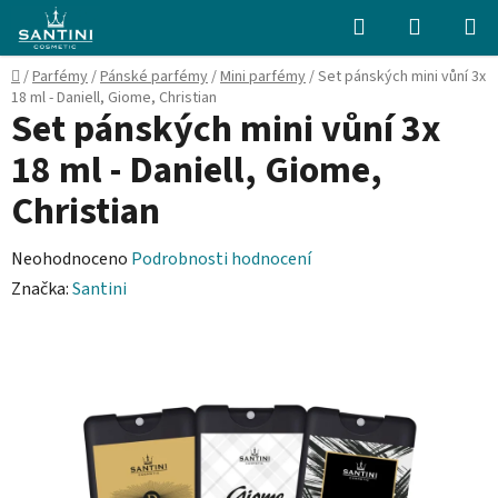
Přejít
Hledat
NÁKUPN
na
KOŠÍK
obsah
Domů
/
Parfémy
/
Pánské parfémy
/
Mini parfémy
/
Set pánských mini vůní 3x
18 ml - Daniell, Giome, Christian
Set pánských mini vůní 3x
18 ml - Daniell, Giome,
Christian
Průměrné
Neohodnoceno
Podrobnosti hodnocení
hodnocení
Značka:
Santini
produktu
je
0,0
z
5
hvězdiček.