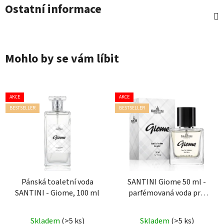
Ostatní informace
Mohlo by se vám líbit
AKCE
AKCE
BESTSELLER
BESTSELLER
Pánská toaletní voda
SANTINI Giome 50 ml -
SANTINI - Giome, 100 ml
parfémovaná voda pro
muže
Průměrné
Průměrné
Skladem
(>5 ks)
Skladem
(>5 ks)