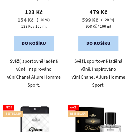
hodnocení
hodnocení
produktu
produktu
123 Kč
479 Kč
je
je
154 Kč
599 Kč
(–20 %)
(–20 %)
5,0
5,0
Měrná
Měrná
123 Kč / 100 ml
958 Kč / 100 ml
cena:
cena:
z
z
5
5
DO KOŠÍKU
DO KOŠÍKU
hvězdiček.
hvězdiček.
Svěží, sportovně laděná
Svěží, sportovně laděná
vůně. Inspirováno
vůně. Inspirováno
vůní Chanel Allure Homme
vůní Chanel Allure Homme
Sport.
Sport.
AKCE
AKCE
BESTSELLER
BESTSELLER