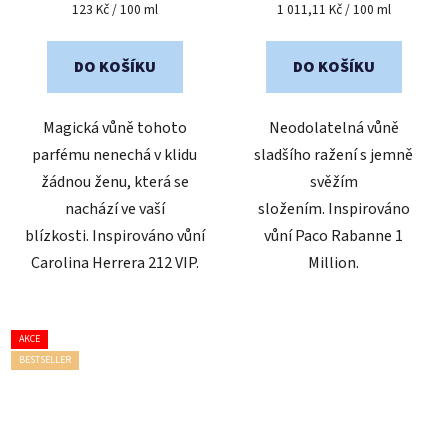
Měrná
Měrná
123 Kč / 100 ml
1 011,11 Kč / 100 ml
cena:
cena:
DO KOŠÍKU
DO KOŠÍKU
Magická vůně tohoto
Neodolatelná vůně
parfému nenechá v klidu
sladšího ražení s jemně
žádnou ženu, která se
svěžím
nachází ve vaší
složením. Inspirováno
blízkosti. Inspirováno vůní
vůní Paco Rabanne 1
Carolina Herrera 212 VIP.
Million.
AKCE
BESTSELLER