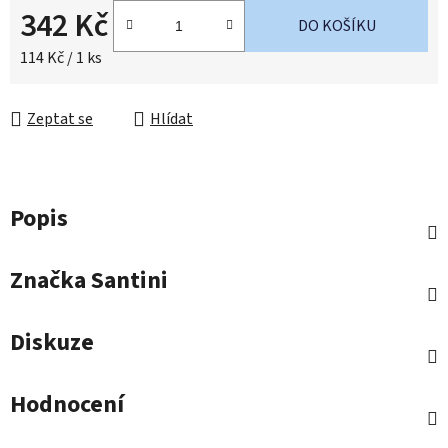
342 Kč
DO KOŠÍKU
Měrná cena:
114 Kč / 1 ks
Zeptat se
Hlídat
Popis
Značka
Santini
Diskuze
Hodnocení