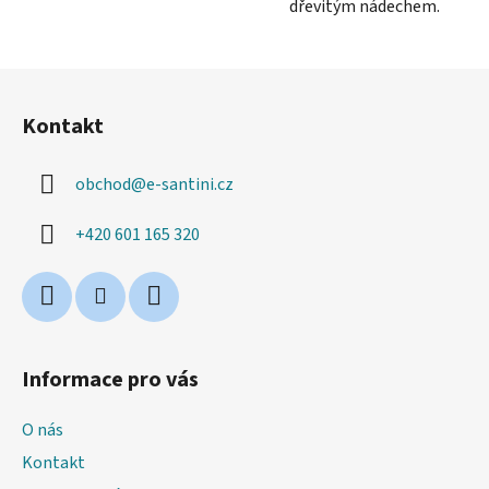
dřevitým nádechem.
Z
á
Kontakt
p
a
obchod
@
e-santini.cz
t
í
+420 601 165 320
Informace pro vás
O nás
Kontakt