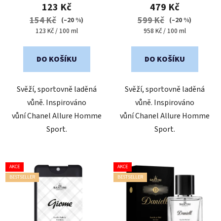
produktu
produktu
123 Kč
479 Kč
je
je
154 Kč
599 Kč
(–20 %)
(–20 %)
5,0
5,0
Měrná
Měrná
123 Kč / 100 ml
958 Kč / 100 ml
cena:
cena:
z
z
5
5
DO KOŠÍKU
DO KOŠÍKU
hvězdiček.
hvězdiček.
Svěží, sportovně laděná
Svěží, sportovně laděná
vůně. Inspirováno
vůně. Inspirováno
vůní Chanel Allure Homme
vůní Chanel Allure Homme
Sport.
Sport.
AKCE
AKCE
BESTSELLER
BESTSELLER