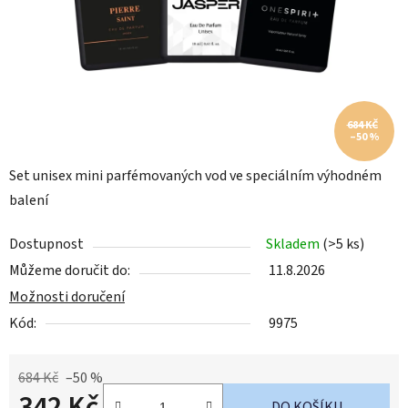
684 KČ
–50 %
Set unisex mini parfémovaných vod ve speciálním výhodném
balení
Dostupnost
Skladem
(>5 ks)
Můžeme doručit do:
11.8.2026
Možnosti doručení
Kód:
9975
684 Kč
–50 %
342 Kč
DO KOŠÍKU