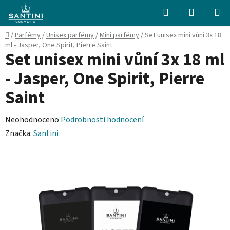
Přejít
Hledat
NÁKUPN
na
KOŠÍK
obsah
Domů
/
Parfémy
/
Unisex parfémy
/
Mini parfémy
/
Set unisex mini vůní 3x 18
ml - Jasper, One Spirit, Pierre Saint
Set unisex mini vůní 3x 18 ml
- Jasper, One Spirit, Pierre
Saint
Průměrné
Neohodnoceno
Podrobnosti hodnocení
hodnocení
Značka:
Santini
produktu
je
0,0
z
5
hvězdiček.