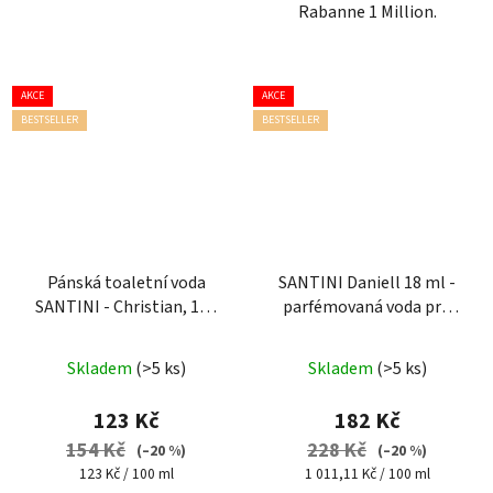
Rabanne 1 Million.
AKCE
AKCE
BESTSELLER
BESTSELLER
Pánská toaletní voda
SANTINI Daniell 18 ml -
SANTINI - Christian, 100
parfémovaná voda pro
ml
muže
| cestovní mini
balení
Skladem
(>5 ks)
Skladem
(>5 ks)
123 Kč
182 Kč
154 Kč
228 Kč
(–20 %)
(–20 %)
Měrná
Měrná
123 Kč / 100 ml
1 011,11 Kč / 100 ml
cena:
cena: