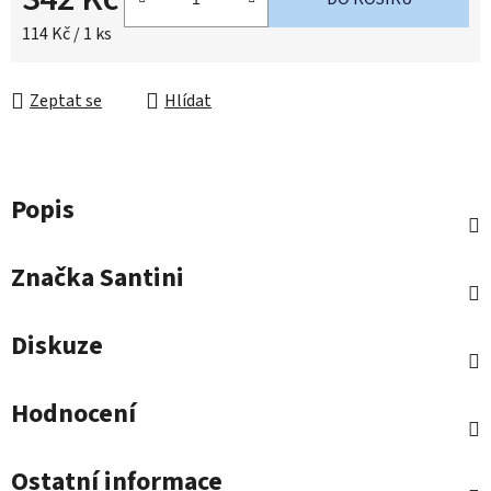
Měrná cena:
114 Kč / 1 ks
Zeptat se
Hlídat
Popis
Značka
Santini
Diskuze
Hodnocení
Ostatní informace