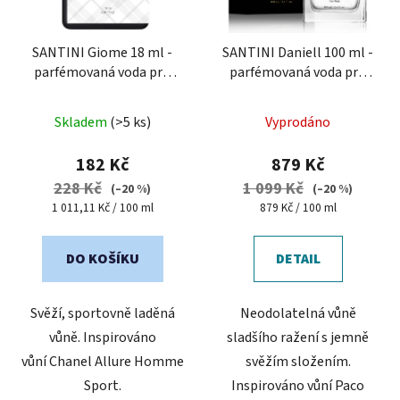
SANTINI Giome 18 ml -
SANTINI Daniell 100 ml -
parfémovaná voda pro
parfémovaná voda pro
muže
| cestovní mini
muže
Průměrné
Průměrné
balení
Skladem
(>5 ks)
Vyprodáno
hodnocení
hodnocení
produktu
produktu
182 Kč
879 Kč
je
je
228 Kč
1 099 Kč
(–20 %)
(–20 %)
5,0
5,0
Měrná
Měrná
1 011,11 Kč / 100 ml
879 Kč / 100 ml
cena:
cena:
z
z
5
5
DO KOŠÍKU
DETAIL
hvězdiček.
hvězdiček.
Svěží, sportovně laděná
Neodolatelná vůně
vůně. Inspirováno
sladšího ražení s jemně
vůní Chanel Allure Homme
svěžím složením.
Sport.
Inspirováno vůní Paco