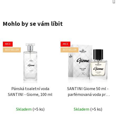
Mohlo by se vám líbit
AKCE
AKCE
BESTSELLER
BESTSELLER
Pánská toaletní voda
SANTINI Giome 50 ml -
SANTINI - Giome, 100 ml
parfémovaná voda pro
muže
Průměrné
Průměrné
Skladem
(>5 ks)
Skladem
(>5 ks)
hodnocení
hodnocení