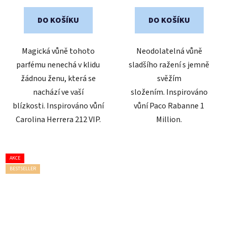
DO KOŠÍKU
DO KOŠÍKU
Magická vůně tohoto
Neodolatelná vůně
parfému nenechá v klidu
sladšího ražení s jemně
žádnou ženu, která se
svěžím
nachází ve vaší
složením. Inspirováno
blízkosti. Inspirováno vůní
vůní Paco Rabanne 1
Carolina Herrera 212 VIP.
Million.
AKCE
BESTSELLER