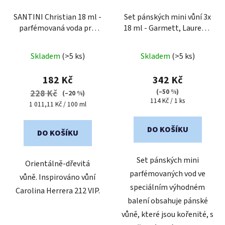
SANTINI Christian 18 ml -
Set pánských mini vůní 3x
parfémovaná voda pro
18 ml - Garmett, Laurent,
muže
| cestovní mini
Ravanger
Průměrné
balení
Skladem
(>5 ks)
Skladem
(>5 ks)
hodnocení
produktu
182 Kč
342 Kč
je
(–50 %)
228 Kč
(–20 %)
Měrná
114 Kč / 1 ks
5,0
Měrná
1 011,11 Kč / 100 ml
cena:
cena:
z
5
DO KOŠÍKU
DO KOŠÍKU
hvězdiček.
Set pánských mini
Orientálně-dřevitá
parfémovaných vod ve
vůně. Inspirováno vůní
speciálním výhodném
Carolina Herrera 212 VIP.
balení obsahuje pánské
vůně, které jsou kořenité, s