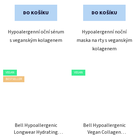
5,0
DO KOŠÍKU
DO KOŠÍKU
z
5
Hypoalergenní oční sérum
Hypoalergenní noční
hvězdiček.
s veganským kolagenem
maska na rty s veganským
kolagenem
VEGAN
VEGAN
BESTSELLER
Bell Hypoallergenic
Bell Hypoallergenic
Longwear Hydrating
Vegan Collagen
Powder
Volumizing Mascara