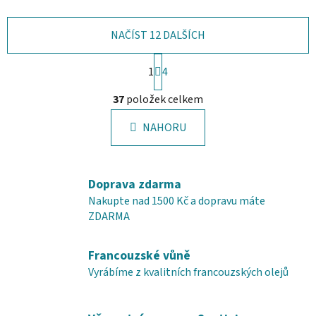
NAČÍST 12 DALŠÍCH
S
1
t
4
r
O
á
37
položek celkem
v
n
l
k
NAHORU
á
o
d
v
a
á
c
n
Doprava zdarma
í
í
Nakupte nad 1500 Kč a dopravu máte
p
ZDARMA
r
v
Francouzské vůně
k
y
Vyrábíme z kvalitních francouzských olejů
v
ý