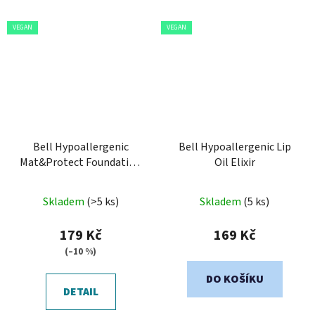
VEGAN
VEGAN
Bell Hypoallergenic
Bell Hypoallergenic Lip
Mat&Protect Foundation
Oil Elixir
SPF 25
Průměrné
Skladem
(>5 ks)
Skladem
(5 ks)
hodnocení
produktu
179 Kč
169 Kč
je
(–10 %)
5,0
DO KOŠÍKU
z
DETAIL
5