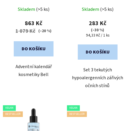
u
Průměrné
k
Skladem
(>5 ks)
Skladem
(>5 ks)
hodnocení
t
produktu
863 Kč
283 Kč
ů
je
(–30 %)
1 079 Kč
(–20 %)
Měrná
94,33 Kč / 1 ks
5,0
cena:
z
DO KOŠÍKU
5
DO KOŠÍKU
hvězdiček.
Adventní kalendář
Set 3 tekutých
kosmetiky Bell
hypoalergenních zářivých
očních stínů
VEGAN
VEGAN
BESTSELLER
BESTSELLER