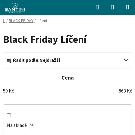
Přejít
Hledat
NÁKUPN
na
KOŠÍK
obsah
Domů
/
BLACK FRIDAY
/
Líčení
Black Friday Líčení
Ř
Řadit podle:
Nejdražší
a
z
e
Cena
n
59
Kč
863
Kč
í
p
r
o
d
Na skladě
36
u