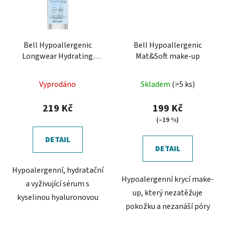
Bell Hypoallergenic
Bell Hypoallergenic
Longwear Hydrating
Mat&Soft make-up
Milky Drops
Průměrné
Průměrné
Vyprodáno
Skladem
(>5 ks)
hodnocení
hodnocení
produktu
produktu
219 Kč
199 Kč
je
je
(–19 %)
5,0
5,0
DETAIL
z
z
DETAIL
5
5
Hypoalergenní, hydratační
hvězdiček.
hvězdiček.
Hypoalergenní krycí make-
a vyživující sérum s
up, který nezatěžuje
kyselinou hyaluronovou
pokožku a nezanáší póry