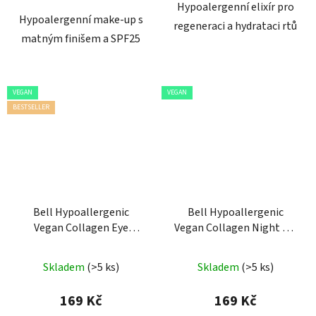
Hypoalergenní elixír pro
hvězdiček.
Hypoalergenní make-up s
regeneraci a hydrataci rtů
matným finišem a SPF25
VEGAN
VEGAN
BESTSELLER
Bell Hypoallergenic
Bell Hypoallergenic
Vegan Collagen Eye
Vegan Collagen Night Lip
Serum
Mask
Průměrné
Skladem
(>5 ks)
Skladem
(>5 ks)
hodnocení
produktu
169 Kč
169 Kč
je