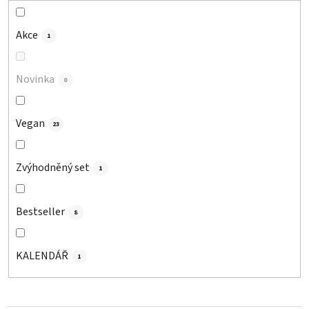
k
t
Akce
1
ů
Novinka
0
Vegan
23
Zvýhodněný set
1
Bestseller
8
KALENDÁŘ
1