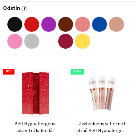
Odstín
?
V
AKCE
VEGAN
ý
p
i
s
p
r
o
Bell Hypoallergenic
Zvýhodněný set očních
adventní kalendář
stínů Bell Hypoalergenic
d
Liquid Eyeshadow