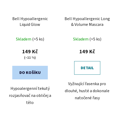
Bell Hypoallergenic
Bell Hypoallergenic Long
Liquid Glow
& Volume Mascara
Průměrné
Skladem
(>5 ks)
Skladem
(>5 ks)
hodnocení
produktu
149 Kč
149 Kč
je
(–11 %)
5,0
DETAIL
z
DO KOŠÍKU
5
Vyživující řasenka pro
hvězdiček.
Hypoalergenní tekutý
dlouhé, husté a dokonale
rozjasňovač na obličej a
natočené řasy
tělo