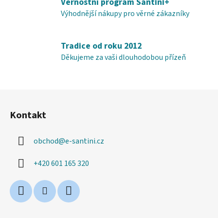
Věrnostní program Santini+
p
i
Výhodnější nákupy pro věrné zákazníky
s
u
Tradice od roku 2012
Děkujeme za vaši dlouhodobou přízeň
Z
á
Kontakt
p
a
obchod
@
e-santini.cz
t
í
+420 601 165 320