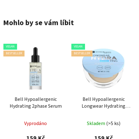
Mohlo by se vám líbit
VEGAN
VEGAN
BESTSELLER
BESTSELLER
Bell Hypoallergenic
Bell Hypoallergenic
Hydrating 2phase Serum
Longwear Hydrating
Powder
Průměrné
Vyprodáno
Skladem
(>5 ks)
hodnocení
produktu
159 Kč
159 Kč