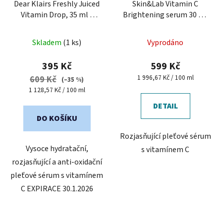
Dear Klairs Freshly Juiced
Skin&Lab Vitamin C
Vitamin Drop, 35 ml -
Brightening serum 30 ml
pleťové sérum s
- sérum s vitamínem C
vitamínem C
Skladem
(1 ks)
Vyprodáno
395 Kč
599 Kč
Měrná
1 996,67 Kč / 100 ml
609 Kč
(–35 %)
cena:
Měrná
1 128,57 Kč / 100 ml
cena:
DETAIL
DO KOŠÍKU
Rozjasňující pleťové sérum
Vysoce hydratační,
s vitamínem C
rozjasňující a anti-oxidační
pleťové sérum s vitamínem
C EXPIRACE 30.1.2026