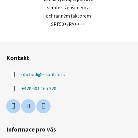
sérum s ženšenem a
ochranným faktorem
SPF50+/PA++++
Z
á
Kontakt
p
a
obchod
@
e-santini.cz
t
í
+420 601 165 320
Informace pro vás