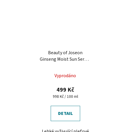
Beauty of Joseon
Ginseng Moist Sun Serum
SPF 50+ PA++++, 50 ml -
pleťové sérum
Vyprodáno
499 Kč
Měrná
998 Kč / 100 ml
cena:
DETAIL
Lehké vyživující pleťové