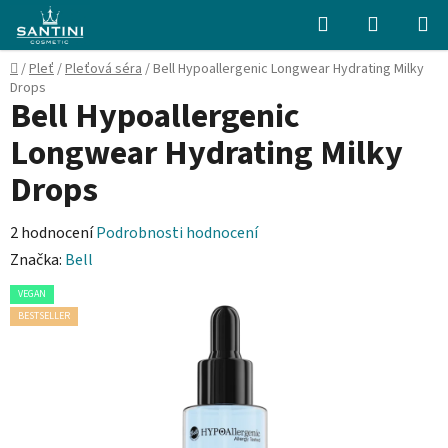
Přejít
Hledat
NÁKUPN
na
KOŠÍK
obsah
Domů
/
Pleť
/
Pleťová séra
/
Bell Hypoallergenic Longwear Hydrating Milky
Drops
Bell Hypoallergenic
Longwear Hydrating Milky
Drops
Průměrné
2 hodnocení
Podrobnosti hodnocení
hodnocení
Značka:
Bell
produktu
VEGAN
je
BESTSELLER
5,0
z
5
hvězdiček.