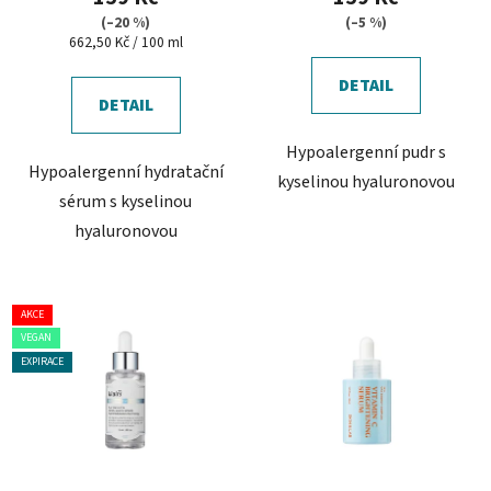
je
(–20 %)
(–5 %)
Měrná
662,50 Kč / 100 ml
5,0
cena:
z
DETAIL
5
DETAIL
hvězdiček.
Hypoalergenní pudr s
Hypoalergenní hydratační
kyselinou hyaluronovou
sérum s kyselinou
hyaluronovou
AKCE
VEGAN
EXPIRACE