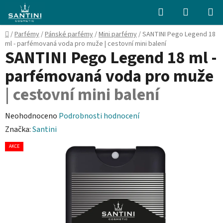
Přejít
Hledat
NÁKUPN
na
KOŠÍK
obsah
Domů
/
Parfémy
/
Pánské parfémy
/
Mini parfémy
/
SANTINI Pego Legend 18
ml - parfémovaná voda pro muže
| cestovní mini balení
SANTINI Pego Legend 18 ml -
parfémovaná voda pro muže
| cestovní mini balení
Průměrné
Neohodnoceno
Podrobnosti hodnocení
hodnocení
Značka:
Santini
produktu
AKCE
je
0,0
z
5
hvězdiček.