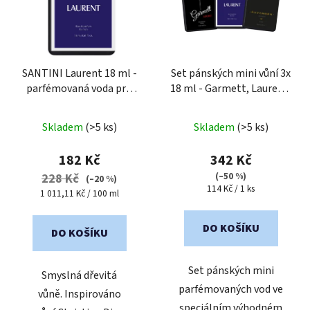
SANTINI Laurent 18 ml -
Set pánských mini vůní 3x
parfémovaná voda pro
18 ml - Garmett, Laurent,
muže
| cestovní mini
Ravanger
balení
Skladem
(>5 ks)
Skladem
(>5 ks)
182 Kč
342 Kč
(–50 %)
228 Kč
(–20 %)
Měrná
114 Kč / 1 ks
Měrná
1 011,11 Kč / 100 ml
cena:
cena:
DO KOŠÍKU
DO KOŠÍKU
Set pánských mini
Smyslná dřevitá
parfémovaných vod ve
vůně. Inspirováno
speciálním výhodném