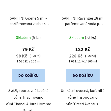
SANTINI Giome 5 ml -
SANTINI Ravanger 18 ml
parfémovaná voda pro
- parfémovaná voda pro
muže
| znovu plnitelný
muže
| cestovní mini
flakon
balení
Skladem
(5 ks)
Skladem
(>5 ks)
79 Kč
182 Kč
99 Kč
228 Kč
(–20 %)
(–20 %)
Měrná
Měrná
1 580 Kč / 100 ml
1 011,11 Kč / 100 ml
cena:
cena:
DO KOŠÍKU
DO KOŠÍKU
Svěží, sportovně laděná
Unikátní ovocná, kořenitá
vůně. Inspirováno
vůně. Inspirováno
vůní Chanel Allure Homme
vůní Creed Aventus.
Sport.