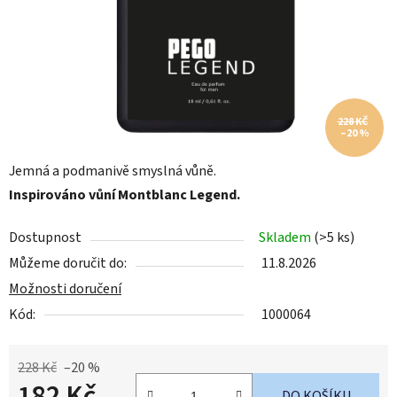
228 KČ
–20 %
Jemná a podmanivě smyslná vůně.
Inspirováno vůní Montblanc Legend.
Dostupnost
Skladem
(>5 ks)
Můžeme doručit do:
11.8.2026
Možnosti doručení
Kód:
1000064
228 Kč
–20 %
182 Kč
DO KOŠÍKU