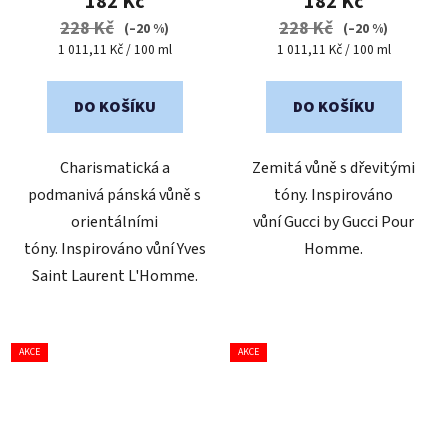
182 Kč
182 Kč
je
228 Kč
228 Kč
(–20 %)
(–20 %)
5,0
Měrná
Měrná
1 011,11 Kč / 100 ml
1 011,11 Kč / 100 ml
cena:
cena:
z
5
DO KOŠÍKU
DO KOŠÍKU
hvězdiček.
Charismatická a
Zemitá vůně s dřevitými
podmanivá pánská vůně s
tóny. Inspirováno
orientálními
vůní Gucci by Gucci Pour
tóny. Inspirováno vůní Yves
Homme.
Saint Laurent L'Homme.
AKCE
AKCE