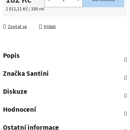
Měrná cena:
1 011,11 Kč / 100 ml
Zeptat se
Hlídat
Popis
Značka
Santini
Diskuze
Hodnocení
Ostatní informace