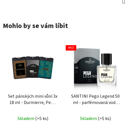
Mohlo by se vám líbit
AKCE
Set pánských mini vůní 3x
SANTINI Pego Legend 50
18 ml - Durmierre, Pego
ml - parfémovaná voda
Legend, Savage
pro muže
Průměrné
Skladem
(>5 ks)
Skladem
(>5 ks)
hodnocení