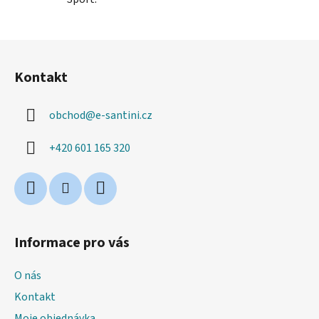
Z
á
Kontakt
p
a
obchod
@
e-santini.cz
t
í
+420 601 165 320
Informace pro vás
O nás
Kontakt
Moje objednávka