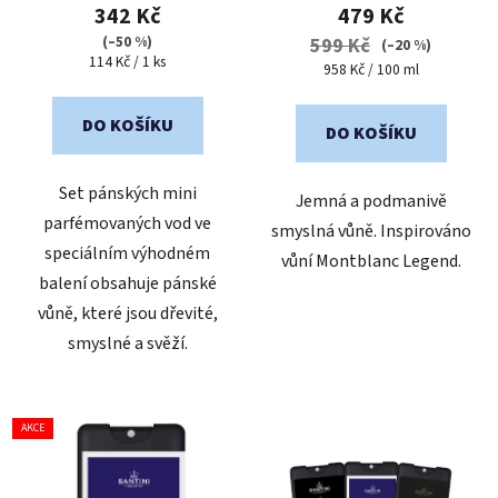
produktu
342 Kč
479 Kč
je
(–50 %)
599 Kč
(–20 %)
Měrná
114 Kč / 1 ks
5,0
Měrná
958 Kč / 100 ml
cena:
cena:
z
5
DO KOŠÍKU
DO KOŠÍKU
hvězdiček.
Set pánských mini
Jemná a podmanivě
parfémovaných vod ve
smyslná vůně. Inspirováno
speciálním výhodném
vůní Montblanc Legend.
balení obsahuje pánské
vůně, které jsou dřevité,
smyslné a svěží.
AKCE