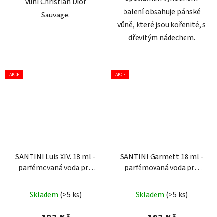
vůní Christian Dior
balení obsahuje pánské
Sauvage.
vůně, které jsou kořenité, s
dřevitým nádechem.
AKCE
AKCE
SANTINI Luis XIV. 18 ml -
SANTINI Garmett 18 ml -
parfémovaná voda pro
parfémovaná voda pro
muže
| cestovní mini
muže
| cestovní mini
Průměrné
balení
balení
Skladem
(>5 ks)
Skladem
(>5 ks)
hodnocení
produktu