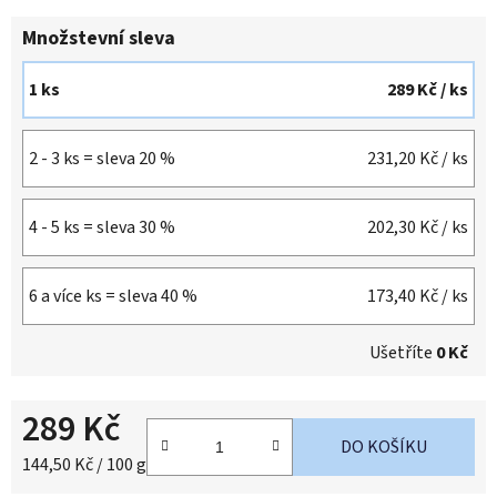
Množstevní sleva
1 ks
289 Kč
/ ks
2 - 3 ks = sleva 20 %
231,20 Kč
/ ks
4 - 5 ks = sleva 30 %
202,30 Kč
/ ks
6 a více ks = sleva 40 %
173,40 Kč
/ ks
Ušetříte
0 Kč
289 Kč
DO KOŠÍKU
Měrná cena:
144,50 Kč / 100 g