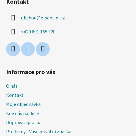
Kontakt
p
a
obchod
@
e-santini.cz
t
í
+420 601 165 320
Informace pro vás
O nás
Kontakt
Moje objednávka
Kde nás najdete
Doprava a platba
Pro firmy - Vaše privátní značka