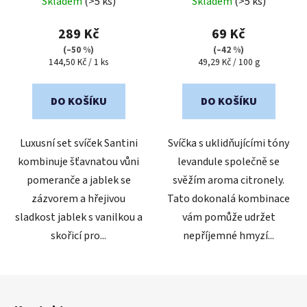
Skladem
(>5 ks)
Skladem
(>5 ks)
hodnocení
produktu
289 Kč
69 Kč
je
(–50 %)
(–42 %)
Měrná
Měrná
144,50 Kč / 1 ks
49,29 Kč / 100 g
5,0
cena:
cena:
z
5
DO KOŠÍKU
DO KOŠÍKU
hvězdiček.
Luxusní set svíček Santini
Svíčka s uklidňujícími tóny
kombinuje šťavnatou vůni
levandule společně se
pomeranče a jablek se
svěžím aroma citronely.
zázvorem a hřejivou
Tato dokonalá kombinace
sladkost jablek s vanilkou a
vám pomůže udržet
skořicí pro...
nepříjemné hmyzí...
Z
á