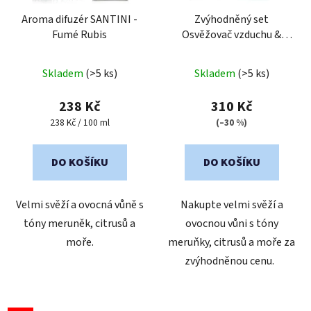
Aroma difuzér SANTINI -
Zvýhodněný set
Fumé Rubis
Osvěžovač vzduchu &
svíčka SANTINI - Fumé
Průměrné
Průměrné
Rubis
Skladem
(>5 ks)
Skladem
(>5 ks)
hodnocení
hodnocení
produktu
produktu
238 Kč
310 Kč
je
je
Měrná
238 Kč / 100 ml
(–30 %)
cena:
5,0
5,0
z
z
DO KOŠÍKU
DO KOŠÍKU
5
5
hvězdiček.
hvězdiček.
Velmi svěží a ovocná vůně s
Nakupte velmi svěží a
tóny meruněk, citrusů a
ovocnou vůni s tóny
moře.
meruňky, citrusů a moře za
zvýhodněnou cenu.