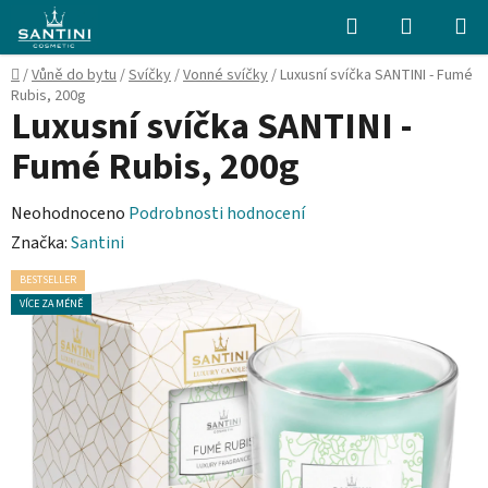
Přejít
Hledat
NÁKUPN
na
KOŠÍK
obsah
Domů
/
Vůně do bytu
/
Svíčky
/
Vonné svíčky
/
Luxusní svíčka SANTINI - Fumé
Rubis, 200g
Luxusní svíčka SANTINI -
Fumé Rubis, 200g
Průměrné
Neohodnoceno
Podrobnosti hodnocení
hodnocení
Značka:
Santini
produktu
BESTSELLER
je
VÍCE ZA MÉNĚ
0,0
z
5
hvězdiček.