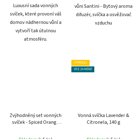
Luxusní sada vonných
vůni Santini - Bytový aroma
svíček, které provoní váš
difuzér, svíčka a osvěžovač
domov nádhernou vůní a
vzduchu
vytvoří tak útulnou
atmosféru.
VÝPRODEJ
VÍCE ZA MÉNĚ
Zvýhodněný set vonných
Vonná svíčka Lavender &
svíček - Spiced Orange
Citronela, 140 g
Apple & Golden Apple
Průměrné