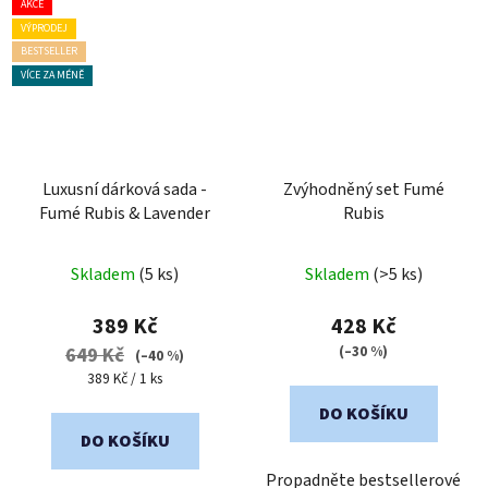
AKCE
VÝPRODEJ
BESTSELLER
VÍCE ZA MÉNĚ
Luxusní dárková sada -
Zvýhodněný set Fumé
Fumé Rubis & Lavender
Rubis
Skladem
(5 ks)
Skladem
(>5 ks)
389 Kč
428 Kč
(–30 %)
649 Kč
(–40 %)
Měrná
389 Kč / 1 ks
cena:
DO KOŠÍKU
DO KOŠÍKU
Propadněte bestsellerové