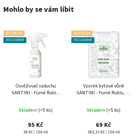
Mohlo by se vám líbit
BESTSELLER
BESTSELLER
VÍCE ZA MÉNĚ
VÍCE ZA MÉNĚ
Osvěžovač vzduchu
Vzorek bytové vůně
SANTINI - Fumé Rubis,
SANTINI - Fumé Rubis, 18
250 ml
ml
Průměrné
Průměrné
Skladem
(>5 ks)
Skladem
(>5 ks)
hodnocení
hodnocení
produktu
produktu
95 Kč
69 Kč
je
je
Měrná
Měrná
38 Kč / 100 ml
383,33 Kč / 100 ml
cena:
cena:
4,6
5,0