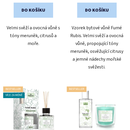
z
z
DO KOŠÍKU
DO KOŠÍKU
5
5
hvězdiček.
hvězdiček.
Velmi svěží a ovocná vůně s
Vzorek bytové vůně Fumé
tóny meruněk, citrusů a
Rubis. Velmi svěží a ovocná
moře.
vůně, propojující tóny
meruněk, osvěžující citrusy
a jemné nádechy mořské
svěžesti.
BESTSELLER
BESTSELLER
VÍCE ZA MÉNĚ