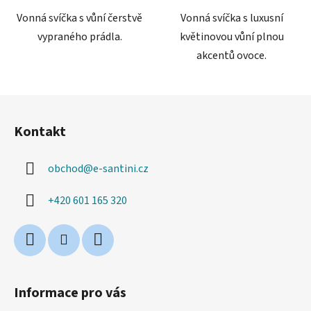
hvězdiček.
Vonná svíčka s vůní čerstvě
Vonná svíčka s luxusní
vypraného prádla.
květinovou vůní plnou
akcentů ovoce.
Z
á
Kontakt
p
a
obchod
@
e-santini.cz
t
í
+420 601 165 320
Informace pro vás