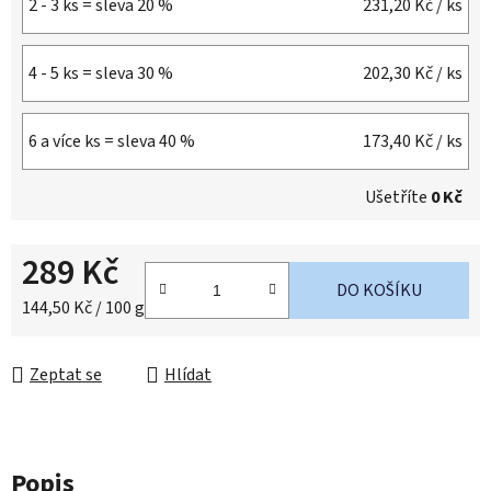
2 - 3 ks = sleva 20 %
231,20 Kč
/ ks
4 - 5 ks = sleva 30 %
202,30 Kč
/ ks
6 a více ks = sleva 40 %
173,40 Kč
/ ks
Ušetříte
0 Kč
289 Kč
DO KOŠÍKU
Měrná cena:
144,50 Kč / 100 g
Zeptat se
Hlídat
Popis