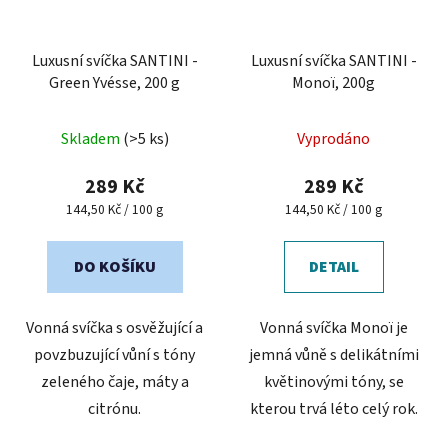
Luxusní svíčka SANTINI -
Luxusní svíčka SANTINI -
Green Yvésse, 200 g
Monoï, 200g
Průměrné
Skladem
(>5 ks)
Vyprodáno
hodnocení
produktu
289 Kč
289 Kč
je
Měrná
Měrná
144,50 Kč / 100 g
144,50 Kč / 100 g
cena:
cena:
5,0
z
DO KOŠÍKU
DETAIL
5
hvězdiček.
Vonná svíčka s osvěžující a
Vonná svíčka Monoï je
povzbuzující vůní s tóny
jemná vůně s delikátními
zeleného čaje, máty a
květinovými tóny, se
citrónu.
kterou trvá léto celý rok.