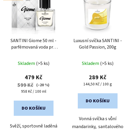
SANTINI Giome 50 ml -
Luxusní svíčka SANTINI -
parfémovaná voda pro
Gold Passion, 200g
muže
Průměrné
Skladem
(>5 ks)
Skladem
(>5 ks)
hodnocení
produktu
479 Kč
289 Kč
je
Měrná
144,50 Kč / 100 g
599 Kč
(–20 %)
cena:
5,0
Měrná
958 Kč / 100 ml
cena:
z
DO KOŠÍKU
5
DO KOŠÍKU
hvězdiček.
Vonná svíčka s vůní
Svěží, sportovně laděná
mandarinky, santalového