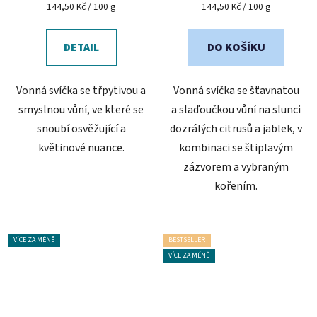
je
Měrná
Měrná
144,50 Kč / 100 g
144,50 Kč / 100 g
cena:
cena:
5,0
z
DETAIL
DO KOŠÍKU
5
hvězdiček.
Vonná svíčka se třpytivou a
Vonná svíčka se šťavnatou
smyslnou vůní, ve které se
a slaďoučkou vůní na slunci
snoubí osvěžující a
dozrálých citrusů a jablek, v
květinové nuance.
kombinaci se štiplavým
zázvorem a vybraným
kořením.
VÍCE ZA MÉNĚ
BESTSELLER
VÍCE ZA MÉNĚ