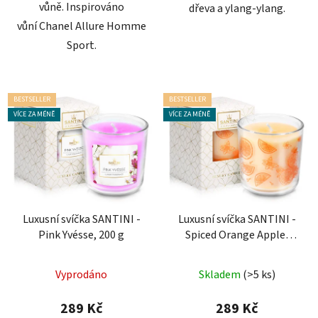
vůně. Inspirováno
dřeva a ylang-ylang.
vůní Chanel Allure Homme
Sport.
BESTSELLER
BESTSELLER
VÍCE ZA MÉNĚ
VÍCE ZA MÉNĚ
Luxusní svíčka SANTINI -
Luxusní svíčka SANTINI -
Pink Yvésse, 200 g
Spiced Orange Apple,
200g
Průměrné
Vyprodáno
Skladem
(>5 ks)
hodnocení
produktu
289 Kč
289 Kč