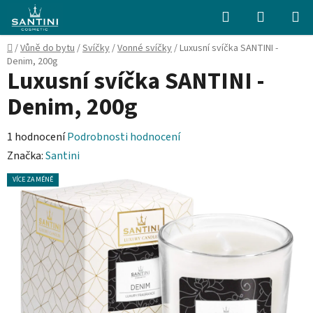
Přejít
Hledat
NÁKUPN
na
KOŠÍK
obsah
Domů
/
Vůně do bytu
/
Svíčky
/
Vonné svíčky
/
Luxusní svíčka SANTINI -
Denim, 200g
Luxusní svíčka SANTINI -
Denim, 200g
Průměrné
1 hodnocení
Podrobnosti hodnocení
hodnocení
Značka:
Santini
produktu
VÍCE ZA MÉNĚ
je
5,0
z
5
hvězdiček.