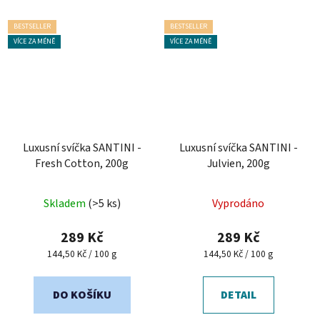
BESTSELLER
BESTSELLER
VÍCE ZA MÉNĚ
VÍCE ZA MÉNĚ
Luxusní svíčka SANTINI -
Luxusní svíčka SANTINI -
Fresh Cotton, 200g
Julvien, 200g
Průměrné
Skladem
(>5 ks)
Vyprodáno
hodnocení
produktu
289 Kč
289 Kč
je
Měrná
Měrná
144,50 Kč / 100 g
144,50 Kč / 100 g
cena:
cena:
5,0
z
DO KOŠÍKU
DETAIL
5