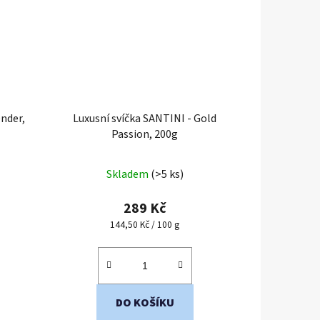
ender,
Luxusní svíčka SANTINI - Gold
Passion, 200g
Skladem
(>5 ks)
289 Kč
Měrná
144,50 Kč / 100 g
cena:
DO KOŠÍKU