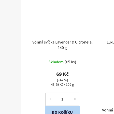
Vonná svíčka Lavender & Citronela,
Luxu
140 g
Průměrné
Skladem
(>5 ks)
hodnocení
produktu
69 Kč
je
(–42 %)
Měrná
49,29 Kč / 100 g
5,0
cena:
z
5
hvězdiček.
Vonná 
DO KOŠÍKU