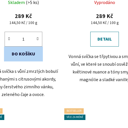
Skladem
(>5 ks)
Vyprodáno
289 Kč
289 Kč
Měrná
Měrná
144,50 Kč / 100 g
144,50 Kč / 100 g
cena:
cena:
DETAIL
DO KOŠÍKU
Vonná svíčka se třpytivou a s
vůní, ve které se snoubí osvěžu
 svíčka s vůní zmrzlých bobulí
květinové nuance a tóny sm
hanými s citrusovými akordy,
magnólie a sladké vanilky
y čerstvého zimního vánku,
zeleného čaje a ovoce.
R
BESTSELLER
NĚ
VÍCE ZA MÉNĚ