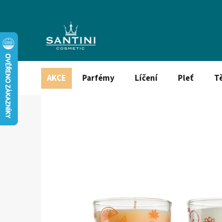
Přejít
na
obsah
AKCE
Parfémy
Líčení
Pleť
T