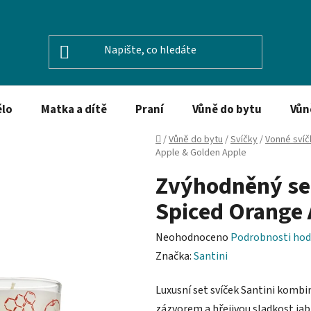
ělo
Matka a dítě
Praní
Vůně do bytu
Vůn
Domů
/
Vůně do bytu
/
Svíčky
/
Vonné svíč
Apple & Golden Apple
Zvýhodněný set
Spiced Orange 
Průměrné
Neohodnoceno
Podrobnosti hod
hodnocení
Značka:
Santini
produktu
Luxusní set svíček Santini kombi
je
zázvorem a hřejivou sladkost jab