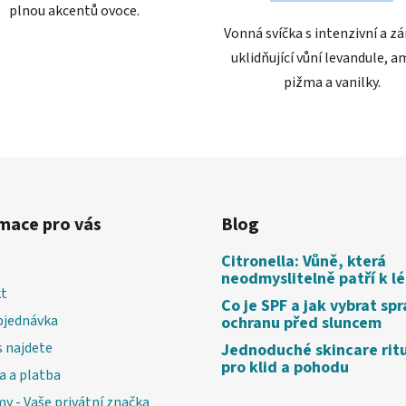
plnou akcentů ovoce.
Vonná svíčka s intenzivní a z
uklidňující vůní levandule, a
pižma a vanilky.
mace pro vás
Blog
Citronella: Vůně, která
neodmyslitelně patří k l
t
Co je SPF a jak vybrat sp
bjednávka
ochranu před sluncem
 najdete
Jednoduché skincare rit
pro klid a pohodu
a a platba
my - Vaše privátní značka