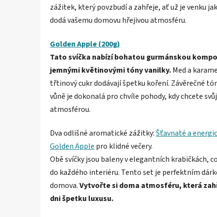
zážitek, který povzbudí a zahřeje, ať už je venku ja
dodá vašemu domovu hřejivou atmosféru.
Golden Apple (200g)
Tato svíčka nabízí bohatou gurmánskou kompozi
jemnými květinovými tóny vanilky.
Med a karamel 
třtinový cukr dodávají špetku koření. Závěrečné tó
vůně je dokonalá pro chvíle pohody, kdy chcete sv
atmosférou.
Dva odlišné aromatické zážitky:
Šťavnaté a energi
Golden Apple
pro klidné večery.
Obě svíčky jsou baleny v elegantních krabičkách, což
do každého interiéru. Tento set je perfektním dár
domova.
Vytvořte si doma atmosféru, která zah
dni špetku luxusu.