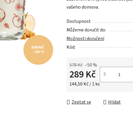
0,0
vašeho domova.
z
5
Dostupnost
hvězdiček.
Můžeme doručit do:
Možnosti doručení
Kód:
578 KČ
–50 %
578 Kč
–50 %
289 Kč
Měrná cena:
144,50 Kč / 1 ks
Zeptat se
Hlídat