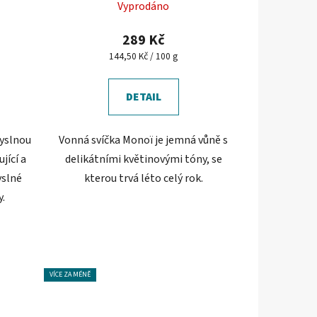
Vyprodáno
289 Kč
Měrná
144,50 Kč / 100 g
cena:
DETAIL
myslnou
Vonná svíčka Monoï je jemná vůně s
jící a
delikátními květinovými tóny, se
yslné
kterou trvá léto celý rok.
.
VÍCE ZA MÉNĚ