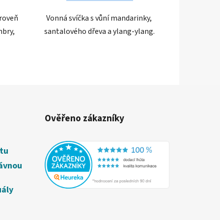
ároveň
Vonná svíčka s vůní mandarinky,
mbry,
santalového dřeva a ylang-ylang.
Ověřeno zákazníky
étu
rávnou
uály