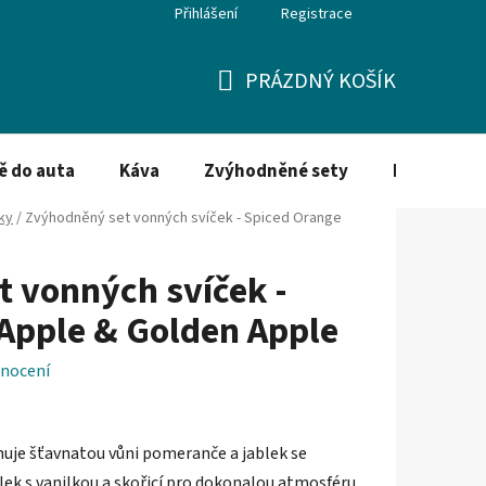
Přihlášení
Registrace
PRÁZDNÝ KOŠÍK
NÁKUPNÍ
KOŠÍK
ě do auta
Káva
Zvýhodněné sety
Dezinfekce
ky
/
Zvýhodněný set vonných svíček - Spiced Orange
 vonných svíček -
Apple & Golden Apple
nocení
nuje šťavnatou vůni pomeranče a jablek se
lek s vanilkou a skořicí pro dokonalou atmosféru