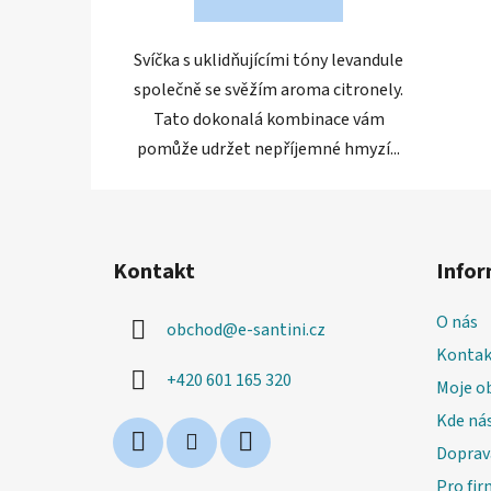
Svíčka s uklidňujícími tóny levandule
společně se svěžím aroma citronely.
Tato dokonalá kombinace vám
pomůže udržet nepříjemné hmyzí...
Z
á
Kontakt
Infor
p
a
O nás
obchod
@
e-santini.cz
t
Kontak
í
+420 601 165 320
Moje o
Kde nás
Doprav
Pro fir