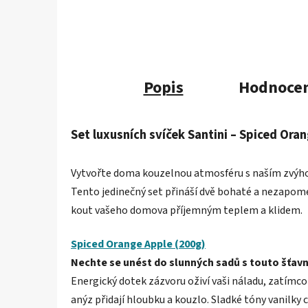
Popis
Hodnocen
Set luxusních svíček Santini – Spiced Ora
Vytvořte doma kouzelnou atmosféru s naším zvýho
Tento jedinečný set přináší dvě bohaté a nezapome
kout vašeho domova příjemným teplem a klidem.
Spiced Orange Apple (200g)
Nechte se unést do slunných sadů s touto šťavn
Energický dotek zázvoru oživí vaši náladu, zatímc
anýz přidají hloubku a kouzlo. Sladké tóny vanilky 