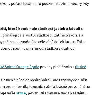
kékoliv počasí. Ideální pro podzimní a zimní večery, kdy
ci, která kombinuje sladkost jablek a kdoulí s
přinášejí další vrstvu sladkosti, zatímco skořice a
ny pižma pak vnášejí do celé vůně dotek luxusu. Tato
ůj domov naplnit příjemnou, sladkou a útulnou
cké Spiced Orange Apple
pro dny plné života a
útulná
 z nich činí nejen ideální dárek, ale i stylový doplněk
kem pro milovníky luxusních vůní a krásně provoněného
řeje vaše
srdce
, povzbudí smysly a dodá každému