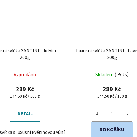
sní svíčka SANTINI - Julvien,
Luxusní svíčka SANTINI - Lav
200g
200g
Vyprodáno
Skladem
(>5 ks)
289 Kč
289 Kč
Měrná
Měrná
144,50 Kč / 100 g
144,50 Kč / 100 g
cena:
cena:
DETAIL
DO KOŠÍKU
svíčka s luxusní květinovou vůní