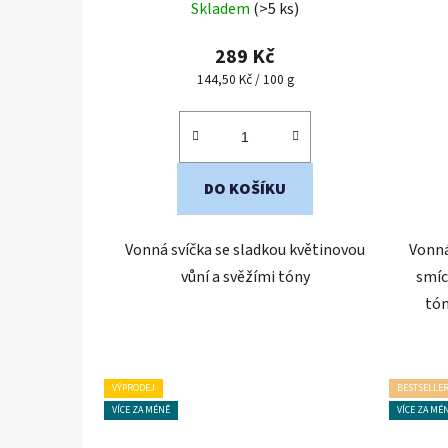
Skladem
(>5 ks)
289 Kč
Měrná
144,50 Kč / 100 g
cena:
DO KOŠÍKU
Vonná svíčka se sladkou květinovou
Vonná
vůní a svěžími tóny
smíc
tón
VÝPRODEJ
BESTSELLE
VÍCE ZA MÉNĚ
VÍCE ZA MÉ