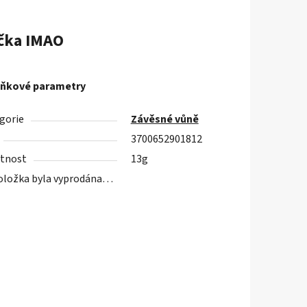
čka
IMAO
ňkové parametry
gorie
Závěsné vůně
3700652901812
tnost
13g
oložka byla vyprodána…