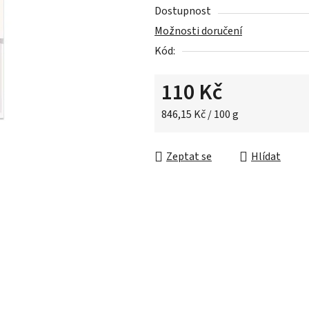
Dostupnost
hvězdiček.
Možnosti doručení
Kód:
110 Kč
Měrná cena:
846,15 Kč / 100 g
Zeptat se
Hlídat