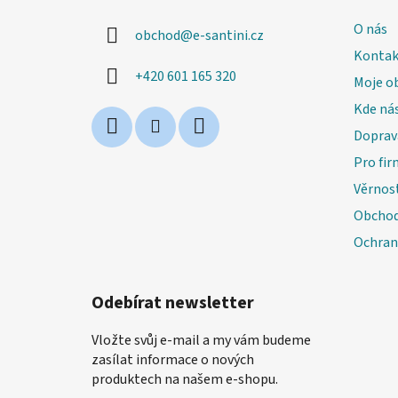
a
O nás
obchod
@
e-santini.cz
t
Kontak
í
+420 601 165 320
Moje o
Kde nás
Doprav
Pro fir
Věrnos
Obchod
Ochran
Odebírat newsletter
Vložte svůj e-mail a my vám budeme
zasílat informace o nových
produktech na našem e-shopu.