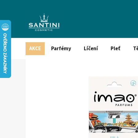
Přejít
na
obsah
AKCE
Parfémy
Líčení
Pleť
T