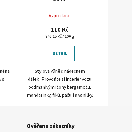
Vyprodáno
110 Kč
Měrná
846,15 Kč / 100 g
cena:
DETAIL
eněná
Stylová vůně s nádechem
 s
dálek. Provoňte si interiér vozu
podmanivými tóny bergamotu,
mandarinky, fíků, pačuli a vanilky.
Ověřeno zákazníky