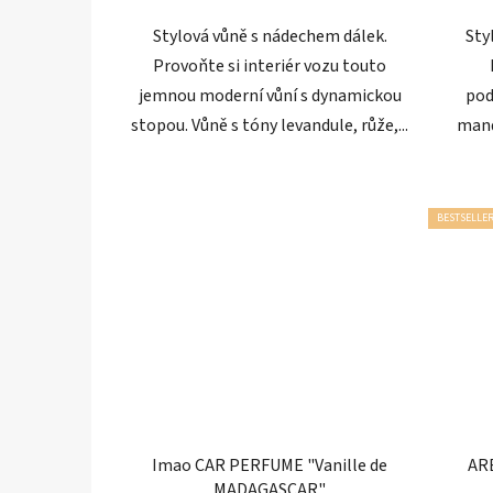
hvězdiček.
Stylová vůně s nádechem dálek.
Sty
Provoňte si interiér vozu touto
jemnou moderní vůní s dynamickou
pod
stopou. Vůně s tóny levandule, růže,...
mand
BESTSELLE
Imao CAR PERFUME "Vanille de
ARE
MADAGASCAR"