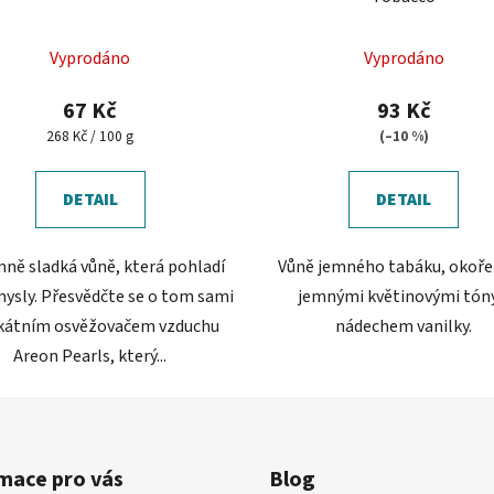
Vyprodáno
Vyprodáno
67 Kč
93 Kč
Měrná
268 Kč / 100 g
(–10 %)
cena:
DETAIL
DETAIL
mně sladká vůně, která pohladí
Vůně jemného tabáku, okoř
mysly. Přesvědčte se o tom sami
jemnými květinovými tóny
ikátním osvěžovačem vzduchu
nádechem vanilky.
Areon Pearls, který...
mace pro vás
Blog