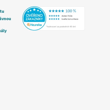
étu
rávnou
uály