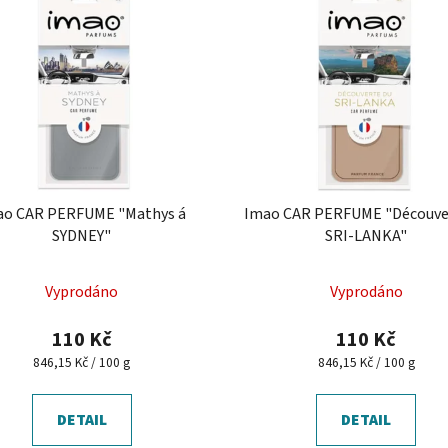
ao CAR PERFUME "Mathys á
Imao CAR PERFUME "Découve
SYDNEY"
SRI-LANKA"
Vyprodáno
Vyprodáno
110 Kč
110 Kč
Měrná
Měrná
846,15 Kč / 100 g
846,15 Kč / 100 g
cena:
cena:
DETAIL
DETAIL