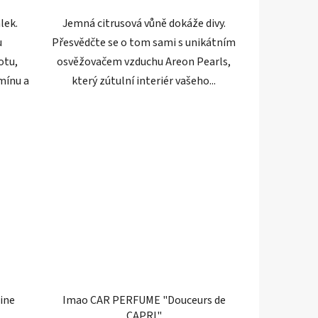
hvězdiček.
lek.
Jemná citrusová vůně dokáže divy.
u
Přesvědčte se o tom sami s unikátním
otu,
osvěžovačem vzduchu Areon Pearls,
smínu a
který zútulní interiér vašeho...
ine
Imao CAR PERFUME "Douceurs de
CAPRI"