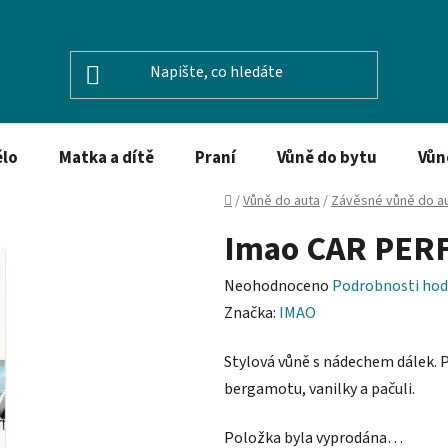
ělo
Matka a dítě
Praní
Vůně do bytu
Vůn
Domů
/
Vůně do auta
/
Závěsné vůně do a
Imao CAR PERF
Průměrné
Neohodnoceno
Podrobnosti hod
hodnocení
Značka:
IMAO
produktu
Stylová vůně s nádechem dálek.
P
je
bergamotu, vanilky a pačuli.
0,0
z
Položka byla vyprodána…
5