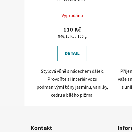
Vyprodáno
110 Kč
Měrná
846,15 Kč / 100 g
cena:
DETAIL
Stylová vůně s nádechem dálek.
Příje
Provoňte si interiér vozu
vaše s
podmanivými tóny jasmínu, vanilky,
s un
cedru a bílého pižma.
Z
á
Kontakt
Infor
p