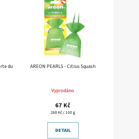
rte du
AREON PEARLS - Citrus Squash
Průměrné
Vyprodáno
hodnocení
produktu
67 Kč
je
Měrná
268 Kč / 100 g
cena:
5,0
z
DETAIL
5