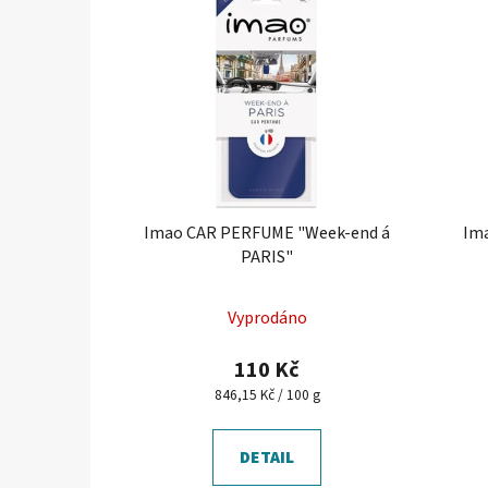
Imao CAR PERFUME "Week-end á
Im
PARIS"
Průměrné
Vyprodáno
hodnocení
produktu
110 Kč
je
Měrná
846,15 Kč / 100 g
cena:
5,0
z
DETAIL
5