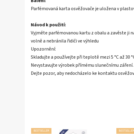
Balení:
Parfémovaná karta osvěžovače je uložena v plast
Návod k použití:
Vyjměte parfémovanou kartu z obalu a zavěste ji na
volně a nebránila řidiči ve výhledu
Upozornění:
Skladujte a používejte při teplotě mezi 5 °C až 30 °
Nevystavujte výrobek přímému slunečnímu záření.
Dejte pozor, aby nedocházelo ke kontaktu osvěžova
BESTSELLER
BESTSELLE