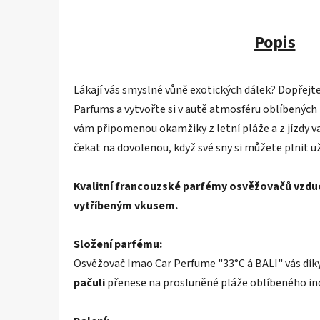
Popis
Lákají vás smyslné vůně exotických dálek? Dopřejt
Parfums a vytvořte si v autě atmosféru oblíbených
vám připomenou okamžiky z letní pláže a z jízdy 
čekat na dovolenou, když své sny si můžete plnit u
Kvalitní francouzské parfémy osvěžovačů vzduch
vytříbeným vkusem.
Složení parfému:
Osvěžovač Imao Car Perfume "33°C á BALI" vás dík
pačuli
přenese na prosluněné pláže oblíbeného in