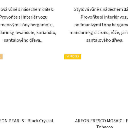
lová vůně s nádechem dálek.
Stylová vůně s nádechem dá
Provoňte si interiér vozu
Provoňte si interiér voz
manivými tóny bergamotu,
podmanivými tóny bergam
arinky, levandule, koriandru,
mandarinky, citronu, růže, ja
santalového dřeva...
santalového dřeva.
R
VÝPRODEJ
ON PEARLS - Black Crystal
AREON FRESCO MOSAIC - F
Tobacco