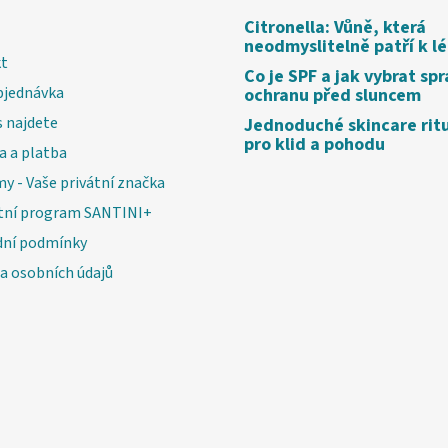
Citronella: Vůně, která
neodmyslitelně patří k l
t
Co je SPF a jak vybrat sp
bjednávka
ochranu před sluncem
 najdete
Jednoduché skincare rit
pro klid a pohodu
a a platba
my - Vaše privátní značka
tní program SANTINI+
ní podmínky
a osobních údajů