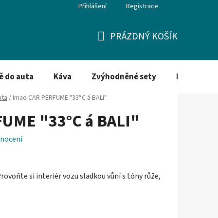
Přihlášení
Registrace
PRÁZDNÝ KOŠÍK
NÁKUPNÍ
KOŠÍK
ě do auta
Káva
Zvýhodněné sety
Dezinfekce
uta
/
Imao CAR PERFUME "33°C á BALI"
UME "33°C á BALI"
nocení
rovoňte si interiér vozu sladkou vůní s tóny růže,