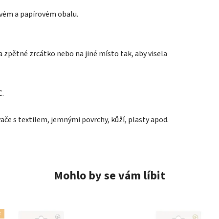
ovém a papírovém obalu.
 zpětné zrcátko nebo na jiné místo tak, aby visela
C.
če s textilem, jemnými povrchy, kůží, plasty apod.
Mohlo by se vám líbit
R