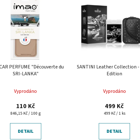
CAR PERFUME "Découverte du
SANTINI Leather Collection -
SRI-LANKA"
Edition
Průměrné
Vyprodáno
Vyprodáno
hodnocení
produktu
110 Kč
499 Kč
je
Měrná
Měrná
846,15 Kč / 100 g
499 Kč / 1 ks
cena:
cena:
5,0
z
DETAIL
DETAIL
5