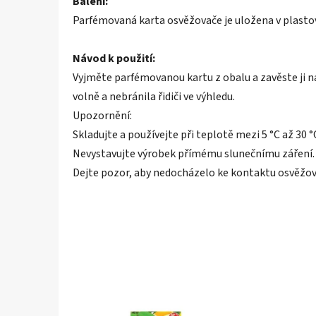
Balení:
Parfémovaná karta osvěžovače je uložena v plast
Návod k použití:
Vyjměte parfémovanou kartu z obalu a zavěste ji na
volně a nebránila řidiči ve výhledu.
Upozornění:
Skladujte a používejte při teplotě mezi 5 °C až 30 °
Nevystavujte výrobek přímému slunečnímu záření.
Dejte pozor, aby nedocházelo ke kontaktu osvěžova