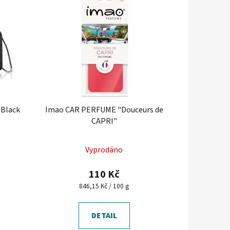
 Black
Imao CAR PERFUME "Douceurs de
CAPRI"
Vyprodáno
110 Kč
Měrná
846,15 Kč / 100 g
cena:
DETAIL