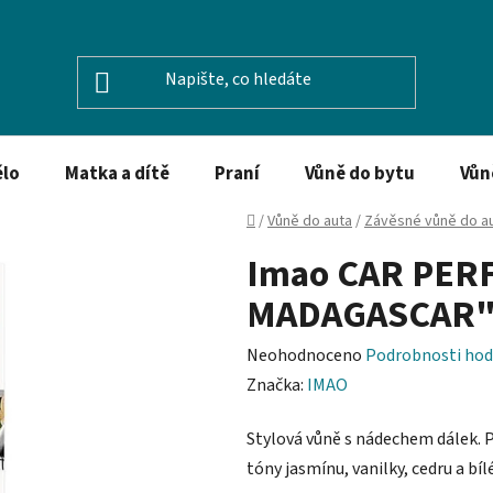
ělo
Matka a dítě
Praní
Vůně do bytu
Vůn
Domů
/
Vůně do auta
/
Závěsné vůně do a
Imao CAR PERF
MADAGASCAR
Průměrné
Neohodnoceno
Podrobnosti hod
hodnocení
Značka:
IMAO
produktu
Stylová vůně s nádechem dálek. 
je
tóny jasmínu, vanilky, cedru a bí
0,0