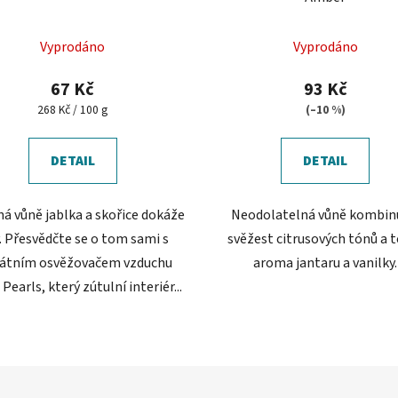
Vyprodáno
Vyprodáno
67 Kč
93 Kč
Měrná
268 Kč / 100 g
(–10 %)
cena:
DETAIL
DETAIL
á vůně jablka a skořice dokáže
Neodolatelná vůně kombinu
y. Přesvědčte se o tom sami s
svěžest citrusových tónů a 
kátním osvěžovačem vzduchu
aroma jantaru a vanilky.
Pearls, který zútulní interiér...