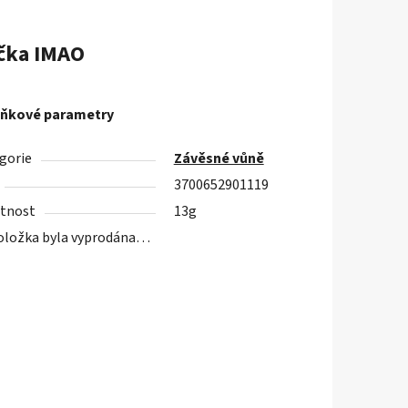
čka
IMAO
ňkové parametry
gorie
Závěsné vůně
3700652901119
tnost
13g
oložka byla vyprodána…