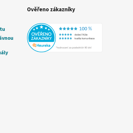
Ověřeno zákazníky
étu
rávnou
uály