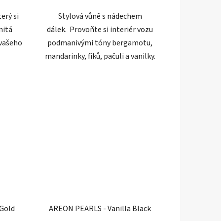
erý si
Stylová vůně s nádechem
nitá
dálek. Provoňte si interiér vozu
 vašeho
podmanivými tóny bergamotu,
mandarinky, fíků, pačuli a vanilky.
Gold
AREON PEARLS - Vanilla Black