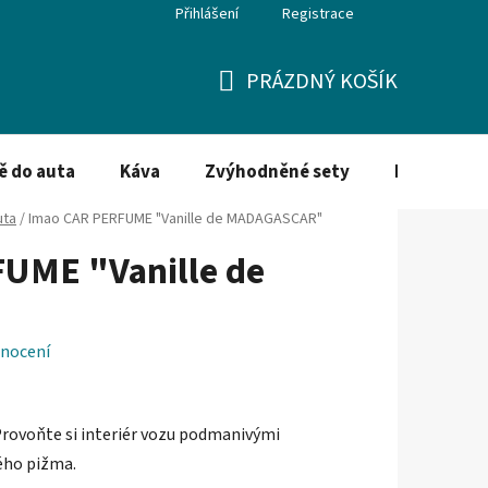
Přihlášení
Registrace
PRÁZDNÝ KOŠÍK
NÁKUPNÍ
KOŠÍK
ě do auta
Káva
Zvýhodněné sety
Dezinfekce
uta
/
Imao CAR PERFUME "Vanille de MADAGASCAR"
UME "Vanille de
"
nocení
Provoňte si interiér vozu podmanivými
lého pižma.