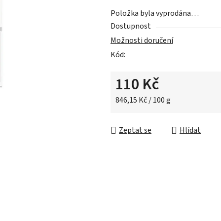
z
Položka byla vyprodána…
5
Dostupnost
hvězdiček.
Možnosti doručení
Kód:
110 Kč
Měrná cena:
846,15 Kč / 100 g
Zeptat se
Hlídat