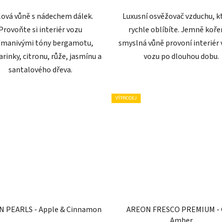
hvězdiček.
lová vůně s nádechem dálek.
Luxusní osvěžovač vzduchu, kt
Provoňte si interiér vozu
rychle oblíbíte. Jemně koře
manivými tóny bergamotu,
smyslná vůně provoní interiér
inky, citronu, růže, jasmínu a
vozu po dlouhou dobu.
santalového dřeva.
VÝPRODEJ
 PEARLS - Apple & Cinnamon
AREON FRESCO PREMIUM - 
Amber