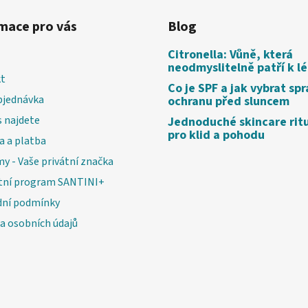
mace pro vás
Blog
Citronella: Vůně, která
neodmyslitelně patří k l
t
Co je SPF a jak vybrat sp
bjednávka
ochranu před sluncem
 najdete
Jednoduché skincare rit
pro klid a pohodu
a a platba
my - Vaše privátní značka
tní program SANTINI+
ní podmínky
a osobních údajů