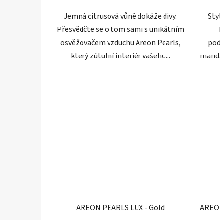
hvězdiček.
Jemná citrusová vůně dokáže divy.
Sty
Přesvědčte se o tom sami s unikátním
osvěžovačem vzduchu Areon Pearls,
pod
který zútulní interiér vašeho...
mandar
AREON PEARLS LUX - Gold
AREON