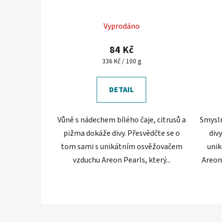
Vyprodáno
84 Kč
Měrná
336 Kč / 100 g
cena:
DETAIL
Vůně s nádechem bílého čaje, citrusů a
Smysln
pižma dokáže divy. Přesvědčte se o
div
tom sami s unikátním osvěžovačem
uni
vzduchu Areon Pearls, který...
Areon 
Z