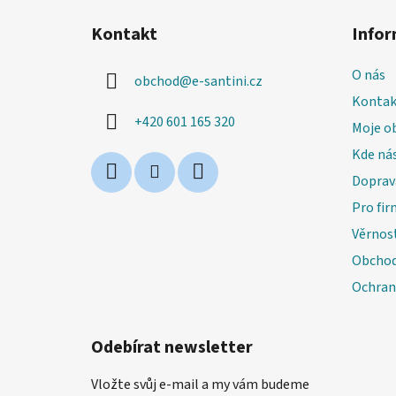
á
Kontakt
Infor
p
a
O nás
obchod
@
e-santini.cz
t
Kontak
í
+420 601 165 320
Moje o
Kde nás
Doprav
Pro fir
Věrnos
Obchod
Ochran
Odebírat newsletter
Vložte svůj e-mail a my vám budeme