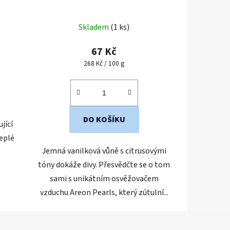
Skladem
(1 ks)
67 Kč
Měrná
268 Kč / 100 g
cena:
DO KOŠÍKU
jící
teplé
Jemná vanilková vůně s citrusovými
tóny dokáže divy. Přesvědčte se o tom
sami s unikátním osvěžovačem
vzduchu Areon Pearls, který zútulní...