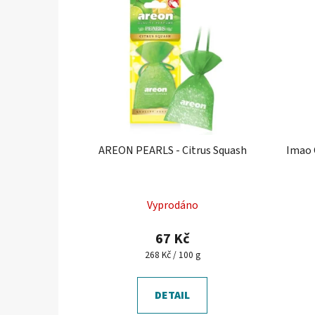
AREON PEARLS - Citrus Squash
Imao 
Průměrné
Vyprodáno
hodnocení
produktu
67 Kč
je
Měrná
268 Kč / 100 g
cena:
5,0
z
DETAIL
5