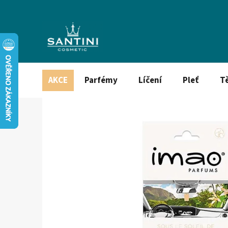
Přejít
na
obsah
AKCE
Parfémy
Líčení
Pleť
T