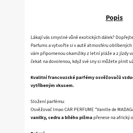
Popis
Lákají vás smyslné vůně exotických dálek? Dopřejt
Parfums a vytvořte si v autě atmosféru oblíbených
vám připomenou okamžiky z letní pláže a z jízdy 
čekat na dovolenou, když své sny si můžete plnit u
Kvalitní francouzské parfémy osvěžovačů vzduch
vytříbeným vkusem.
Složení parfému:
Osvěžovač Imao CAR PERFUME "Vanille de MADAG
vanilky, cedru a bílého pižma
přenese na africký 