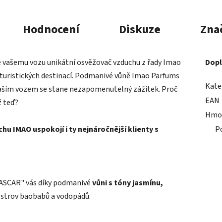
Hodnocení
Diskuze
Zna
e vašemu vozu unikátní osvěžovač vzduchu z řady Imao
Dopl
 turistických destinací. Podmanivé vůně Imao Parfums
Kate
vaším vozem se stane nezapomenutelný zážitek. Proč
EAN
ž teď?
Hmo
u IMAO uspokojí i ty nejnáročnější klienty s
P
ASCAR" vás díky podmanivé
vůni s tóny jasmínu,
ostrov baobabů a vodopádů.