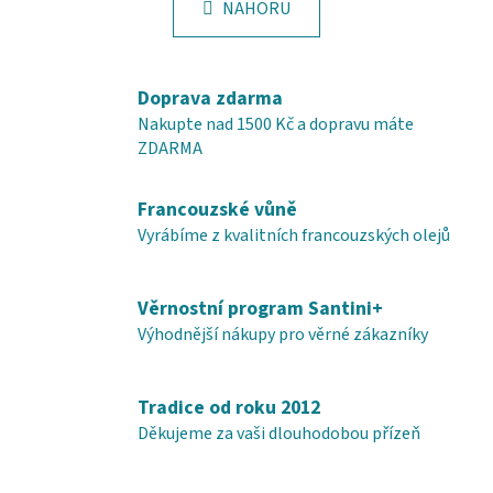
v
k
NAHORU
l
o
á
v
á
d
n
a
Doprava zdarma
í
c
Nakupte nad 1500 Kč a dopravu máte
í
ZDARMA
p
r
Francouzské vůně
v
Vyrábíme z kvalitních francouzských olejů
k
y
v
Věrnostní program Santini+
ý
Výhodnější nákupy pro věrné zákazníky
p
i
s
Tradice od roku 2012
u
Děkujeme za vaši dlouhodobou přízeň