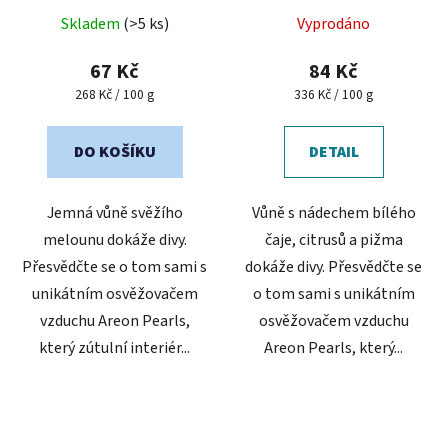
Skladem
(>5 ks)
Vyprodáno
67 Kč
84 Kč
Měrná
Měrná
268 Kč / 100 g
336 Kč / 100 g
cena:
cena:
DO KOŠÍKU
DETAIL
Jemná vůně svěžího
Vůně s nádechem bílého
melounu dokáže divy.
čaje, citrusů a pižma
Přesvědčte se o tom sami s
dokáže divy. Přesvědčte se
unikátním osvěžovačem
o tom sami s unikátním
vzduchu Areon Pearls,
osvěžovačem vzduchu
který zútulní interiér...
Areon Pearls, který...