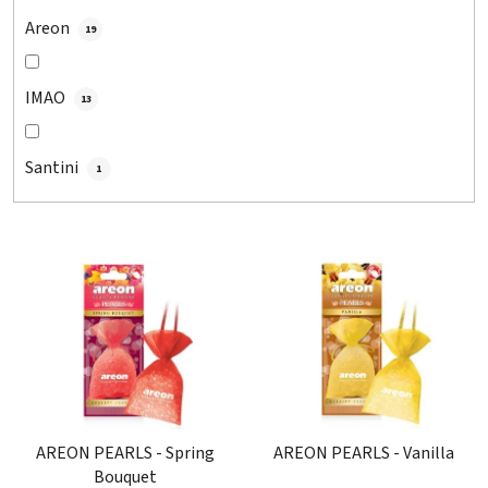
Areon
19
IMAO
13
Santini
1
V
ý
p
i
s
p
r
o
AREON PEARLS - Spring
AREON PEARLS - Vanilla
Bouquet
d