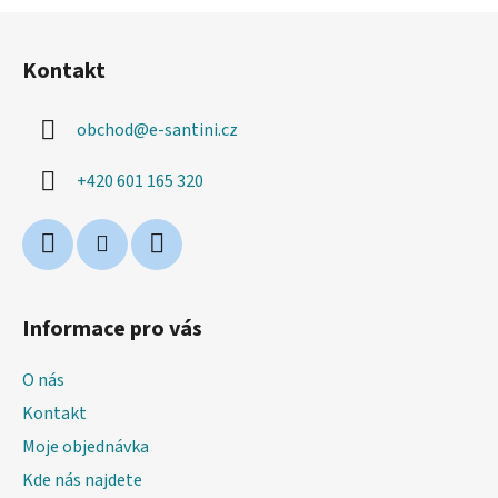
Z
á
Kontakt
p
a
obchod
@
e-santini.cz
t
í
+420 601 165 320
Informace pro vás
O nás
Kontakt
Moje objednávka
Kde nás najdete