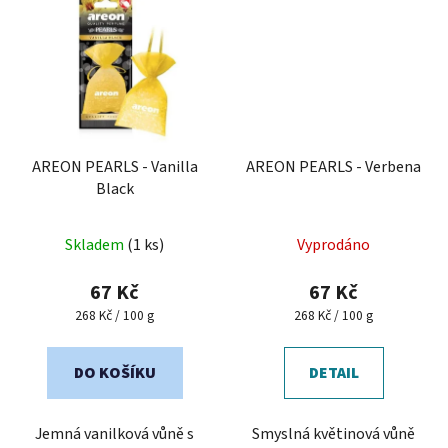
AREON PEARLS - Vanilla
AREON PEARLS - Verbena
Black
Skladem
(1 ks)
Vyprodáno
67 Kč
67 Kč
Měrná
Měrná
268 Kč / 100 g
268 Kč / 100 g
cena:
cena:
DO KOŠÍKU
DETAIL
Jemná vanilková vůně s
Smyslná květinová vůně