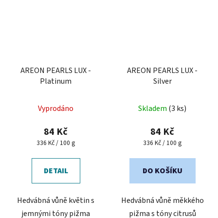
AREON PEARLS LUX -
AREON PEARLS LUX -
Platinum
Silver
Průměrné
Vyprodáno
Skladem
(3 ks)
hodnocení
produktu
84 Kč
84 Kč
je
Měrná
Měrná
336 Kč / 100 g
336 Kč / 100 g
cena:
cena:
5,0
z
DETAIL
DO KOŠÍKU
5
hvězdiček.
Hedvábná vůně květin s
Hedvábná vůně měkkého
jemnými tóny pižma
pižma s tóny citrusů