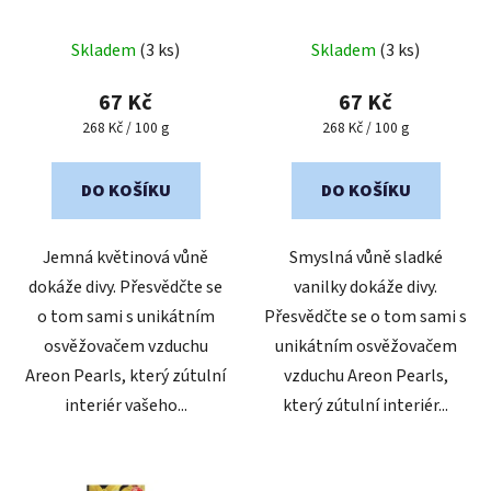
u
k
Skladem
(3 ks)
Skladem
(3 ks)
t
67 Kč
67 Kč
ů
Měrná
Měrná
268 Kč / 100 g
268 Kč / 100 g
cena:
cena:
DO KOŠÍKU
DO KOŠÍKU
Jemná květinová vůně
Smyslná vůně sladké
dokáže divy. Přesvědčte se
vanilky dokáže divy.
o tom sami s unikátním
Přesvědčte se o tom sami s
osvěžovačem vzduchu
unikátním osvěžovačem
Areon Pearls, který zútulní
vzduchu Areon Pearls,
interiér vašeho...
který zútulní interiér...