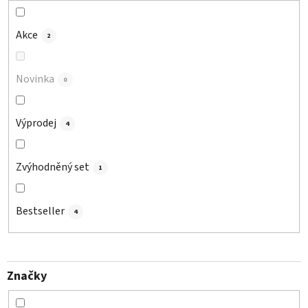
k
t
Akce
2
ů
Novinka
0
Výprodej
4
Zvýhodněný set
1
Bestseller
4
Značky