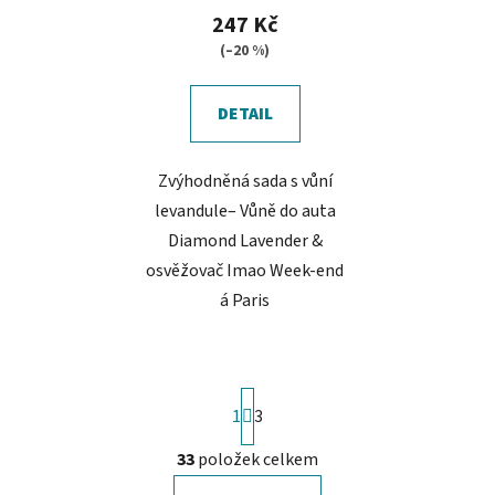
produktu
247 Kč
je
(–20 %)
5,0
z
DETAIL
5
hvězdiček.
Zvýhodněná sada s vůní
levandule– Vůně do auta
Diamond Lavender &
osvěžovač Imao Week-end
á Paris
S
1
t
3
r
á
33
položek celkem
O
n