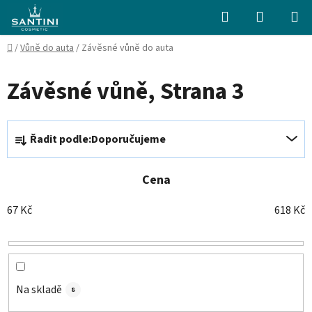
Přejít
Hledat
NÁKUPN
na
KOŠÍK
obsah
Domů
/
Vůně do auta
/
Závěsné vůně do auta
Závěsné vůně
, Strana 3
Ř
Řadit podle:
Doporučujeme
a
z
e
Cena
n
67
Kč
618
Kč
í
p
r
o
d
Na skladě
8
u