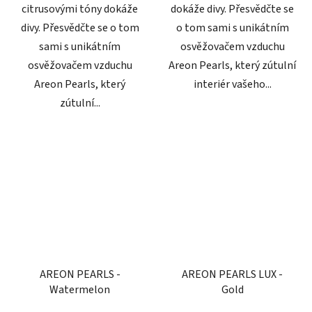
citrusovými tóny dokáže
dokáže divy. Přesvědčte se
divy. Přesvědčte se o tom
o tom sami s unikátním
sami s unikátním
osvěžovačem vzduchu
osvěžovačem vzduchu
Areon Pearls, který zútulní
Areon Pearls, který
interiér vašeho...
zútulní...
AREON PEARLS -
AREON PEARLS LUX -
Watermelon
Gold