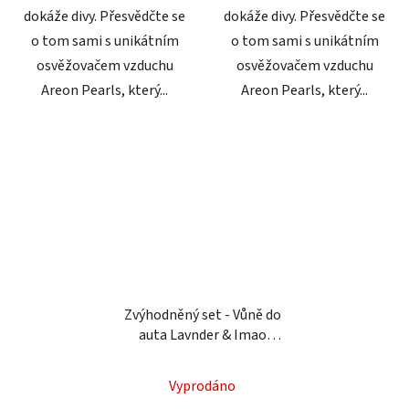
dokáže divy. Přesvědčte se
dokáže divy. Přesvědčte se
o tom sami s unikátním
o tom sami s unikátním
osvěžovačem vzduchu
osvěžovačem vzduchu
Areon Pearls, který...
Areon Pearls, který...
Zvýhodněný set - Vůně do
auta Lavnder & Imao
Week-end á Paris
Průměrné
Vyprodáno
hodnocení