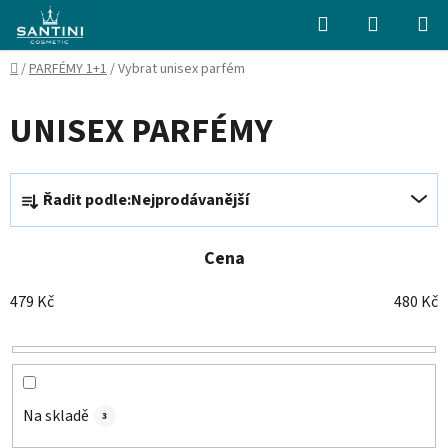
Přejít
Hledat
NÁKUPN
na
KOŠÍK
obsah
Domů
/
PARFÉMY 1+1
/
Vybrat unisex parfém
UNISEX PARFÉMY
Ř
Řadit podle:
Nejprodávanější
a
z
e
Cena
n
479
Kč
480
Kč
í
p
r
o
d
Na skladě
3
u