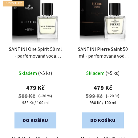
ý
BESTSELLER
p
i
s
p
r
o
SANTINI One Spirit 50 ml
SANTINI Pierre Saint 50
- parfémovaná voda
ml - parfémovaná voda
d
unisex
unisex
u
Průměrné
Průměrné
k
Skladem
(>5 ks)
Skladem
(>5 ks)
hodnocení
hodnocení
t
produktu
produktu
479 Kč
479 Kč
ů
je
je
599 Kč
599 Kč
(–20 %)
(–20 %)
5,0
5,0
Měrná
Měrná
958 Kč / 100 ml
958 Kč / 100 ml
cena:
cena:
z
z
5
5
DO KOŠÍKU
DO KOŠÍKU
hvězdiček.
hvězdiček.