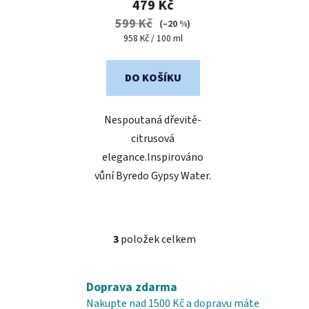
479 Kč
599 Kč
(–20 %)
Měrná
958 Kč / 100 ml
cena:
DO KOŠÍKU
Nespoutaná dřevitě-
citrusová
elegance.Inspirováno
vůní Byredo Gypsy Water.
3
položek celkem
O
v
l
Doprava zdarma
á
Nakupte nad 1500 Kč a dopravu máte
d