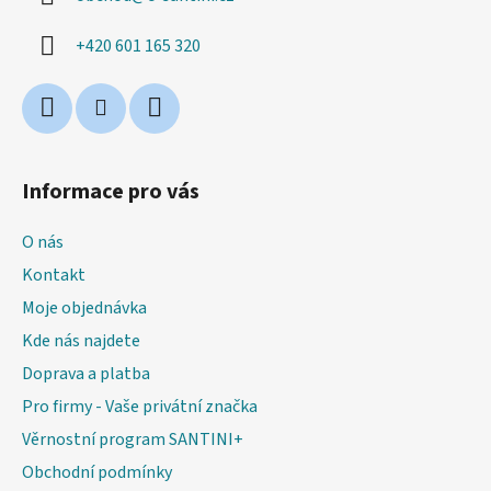
t
í
+420 601 165 320
Informace pro vás
O nás
Kontakt
Moje objednávka
Kde nás najdete
Doprava a platba
Pro firmy - Vaše privátní značka
Věrnostní program SANTINI+
Obchodní podmínky