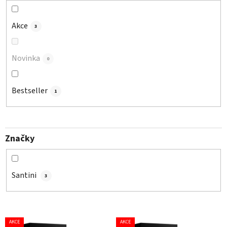
k
t
Akce
3
ů
Novinka
0
Bestseller
1
Značky
Santini
3
V
AKCE
AKCE