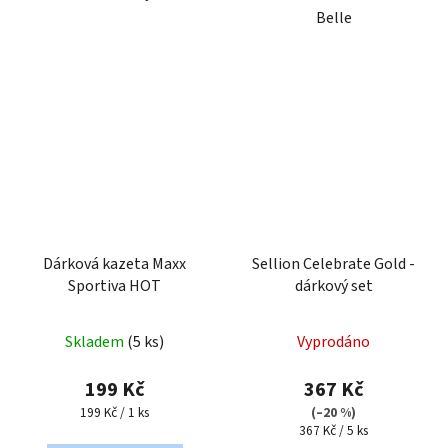
Belle
Dárková kazeta Maxx
Sellion Celebrate Gold -
Sportiva HOT
dárkový set
Skladem
(5 ks)
Vyprodáno
199 Kč
367 Kč
Měrná
199 Kč / 1 ks
(–20 %)
cena:
Měrná
367 Kč / 5 ks
cena: