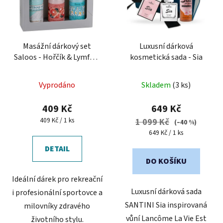
Masážní dárkový set
Luxusní dárková
Saloos - Hořčík & Lymfa &
kosmetická sada - Sia
Body
Průměrné
Vyprodáno
Skladem
(3 ks)
hodnocení
produktu
409 Kč
649 Kč
je
Měrná
409 Kč / 1 ks
1 099 Kč
(–40 %)
cena:
5,0
Měrná
649 Kč / 1 ks
cena:
z
DETAIL
5
DO KOŠÍKU
hvězdiček.
Ideální dárek pro rekreační
Luxusní dárková sada
i profesionální sportovce a
SANTINI Sia inspirovaná
milovníky zdravého
vůní Lancôme La Vie Est
životního stylu.