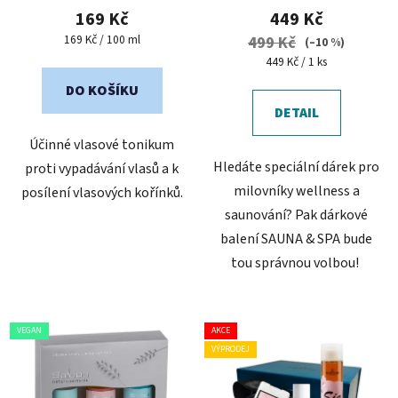
169 Kč
449 Kč
Měrná
169 Kč / 100 ml
499 Kč
(–10 %)
cena:
Měrná
449 Kč / 1 ks
cena:
DO KOŠÍKU
DETAIL
Účinné vlasové tonikum
Hledáte speciální dárek pro
proti vypadávání vlasů a k
milovníky wellness a
posílení vlasových kořínků.
saunování? Pak dárkové
balení SAUNA & SPA bude
tou správnou volbou!
VEGAN
AKCE
VÝPRODEJ