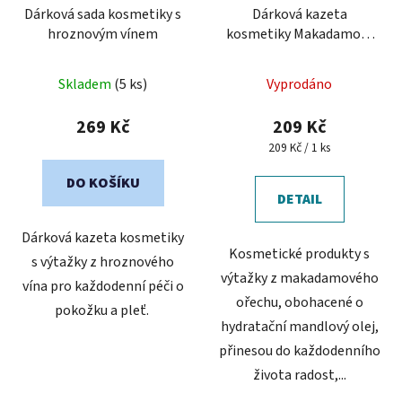
Dárková sada kosmetiky s
Dárková kazeta
hroznovým vínem
kosmetiky Makadamový
ořech s vanilkou
Skladem
(5 ks)
Vyprodáno
269 Kč
209 Kč
Měrná
209 Kč / 1 ks
cena:
DO KOŠÍKU
DETAIL
Dárková kazeta kosmetiky
Kosmetické produkty s
s výtažky z hroznového
výtažky z makadamového
vína pro každodenní péči o
ořechu, obohacené o
pokožku a pleť.
hydratační mandlový olej,
přinesou do každodenního
života radost,...