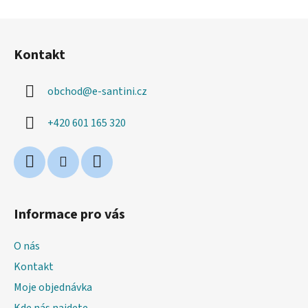
Z
á
Kontakt
p
a
obchod
@
e-santini.cz
t
í
+420 601 165 320
Informace pro vás
O nás
Kontakt
Moje objednávka
Kde nás najdete