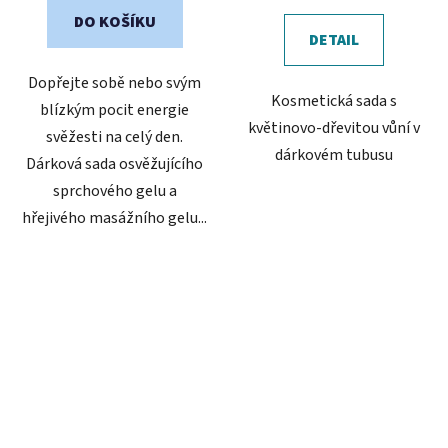
DO KOŠÍKU
DETAIL
Dopřejte sobě nebo svým
Kosmetická sada s
blízkým pocit energie
květinovo-dřevitou vůní v
svěžesti na celý den.
dárkovém tubusu
Dárková sada osvěžujícího
sprchového gelu a
hřejivého masážního gelu...