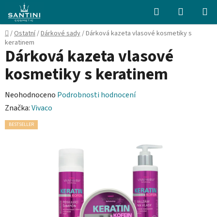
Přejít
Hledat
NÁKUPN
na
KOŠÍK
obsah
Domů
/
Ostatní
/
Dárkové sady
/
Dárková kazeta vlasové kosmetiky s
keratinem
Dárková kazeta vlasové
kosmetiky s keratinem
Průměrné
Neohodnoceno
Podrobnosti hodnocení
hodnocení
Značka:
Vivaco
produktu
BESTSELLER
je
0,0
z
5
hvězdiček.