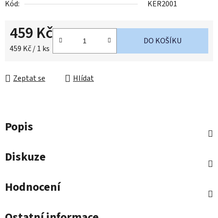
Kód:
KER2001
459 Kč
DO KOŠÍKU
Měrná cena:
459 Kč / 1 ks
Zeptat se
Hlídat
Popis
Diskuze
Hodnocení
Ostatní informace