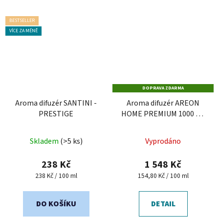
BESTSELLER
VÍCE ZA MÉNĚ
DOPRAVA ZDARMA
Aroma difuzér SANTINI -
Aroma difuzér AREON
PRESTIGE
HOME PREMIUM 1000 ml
- Gold Amber
Průměrné
Průměrné
Skladem
(>5 ks)
Vyprodáno
hodnocení
hodnocení
produktu
produktu
238 Kč
1 548 Kč
je
je
Měrná
Měrná
238 Kč / 100 ml
154,80 Kč / 100 ml
cena:
cena:
5,0
5,0
z
z
DO KOŠÍKU
DETAIL
5
5