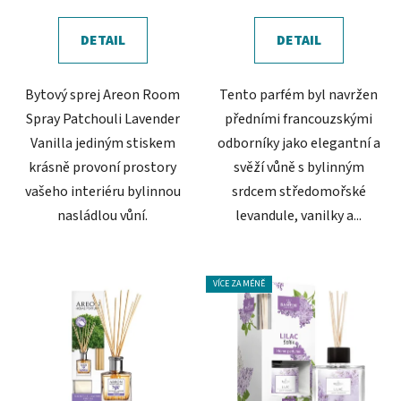
cena:
cena:
5,0
z
DETAIL
DETAIL
5
hvězdiček.
Bytový sprej Areon Room
Tento parfém byl navržen
Spray Patchouli Lavender
předními francouzskými
Vanilla jediným stiskem
odborníky jako elegantní a
krásně provoní prostory
svěží vůně s bylinným
vašeho interiéru bylinnou
srdcem středomořské
nasládlou vůní.
levandule, vanilky a...
VÍCE ZA MÉNĚ