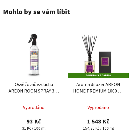
Mohlo by se vám líbit
DOPRAVA ZDARMA
Osvěžovač vzduchu
Aroma difuzér AREON
AREON ROOM SPRAY 300
HOME PREMIUM 1000 ml
ml - Patchouli Lavender
- Patchouli Lavender
Průměrné
Vanilla
Vanilla
Vyprodáno
Vyprodáno
hodnocení
produktu
93 Kč
1 548 Kč
je
Měrná
Měrná
31 Kč / 100 ml
154,80 Kč / 100 ml