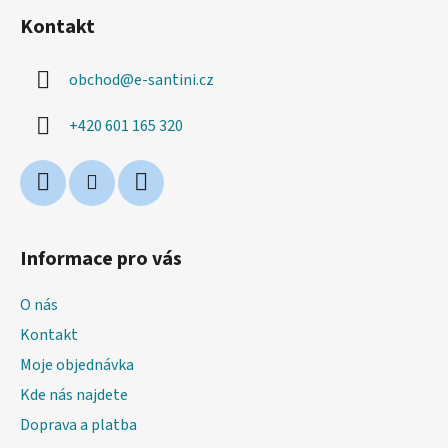
á
Kontakt
p
a
obchod
@
e-santini.cz
t
í
+420 601 165 320
Informace pro vás
O nás
Kontakt
Moje objednávka
Kde nás najdete
Doprava a platba