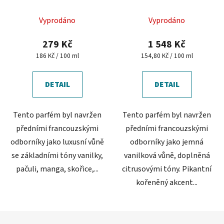
150 ml
- Vanilla Black
Průměrné
Vyprodáno
Vyprodáno
hodnocení
produktu
279 Kč
1 548 Kč
je
Měrná
Měrná
186 Kč / 100 ml
154,80 Kč / 100 ml
cena:
cena:
5,0
z
DETAIL
DETAIL
5
hvězdiček.
Tento parfém byl navržen
Tento parfém byl navržen
předními francouzskými
předními francouzskými
odborníky jako luxusní vůně
odborníky jako jemná
se základními tóny vanilky,
vanilková vůně, doplněná
pačuli, manga, skořice,...
citrusovými tóny. Pikantní
kořeněný akcent...
Z