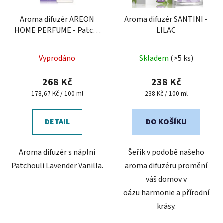
Aroma difuzér AREON
Aroma difuzér SANTINI -
HOME PERFUME - Patch-
LILAC
Lavender-Vanilla, 150 ml
Průměrné
Vyprodáno
Skladem
(>5 ks)
hodnocení
produktu
268 Kč
238 Kč
je
Měrná
Měrná
178,67 Kč / 100 ml
238 Kč / 100 ml
cena:
cena:
4,7
z
DETAIL
DO KOŠÍKU
5
hvězdiček.
Aroma difuzér s náplní
Šeřík v podobě našeho
Patchouli Lavender Vanilla.
aroma difuzéru promění
váš domov v
oázu harmonie a přírodní
krásy.