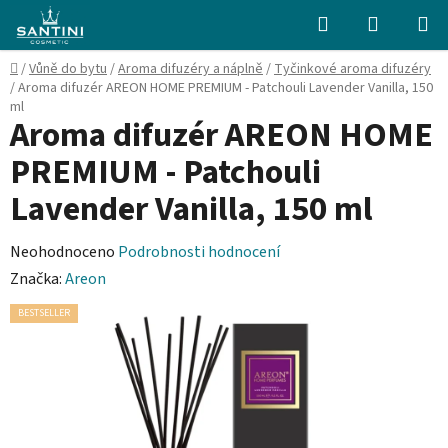
Přejít
Hledat
NÁKUPN
na
KOŠÍK
obsah
Domů
/
Vůně do bytu
/
Aroma difuzéry a náplně
/
Tyčinkové aroma difuzéry
/
Aroma difuzér AREON HOME PREMIUM - Patchouli Lavender Vanilla, 150
ml
Aroma difuzér AREON HOME
PREMIUM - Patchouli
Lavender Vanilla, 150 ml
Průměrné
Neohodnoceno
Podrobnosti hodnocení
hodnocení
Značka:
Areon
produktu
BESTSELLER
je
0,0
z
5
hvězdiček.