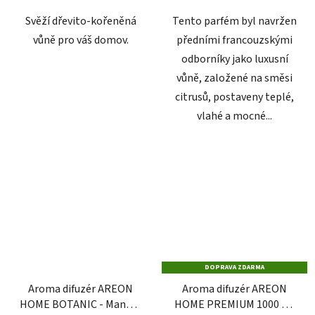
hvězdiček.
hvězdiček.
Svěží dřevito-kořeněná
Tento parfém byl navržen
vůně pro váš domov.
předními francouzskými
odborníky jako luxusní
vůně, založené na směsi
citrusů, postaveny teplé,
vlahé a mocné...
DOPRAVA ZDARMA
Aroma difuzér AREON
Aroma difuzér AREON
HOME BOTANIC - Mango,
HOME PREMIUM 1000 ml