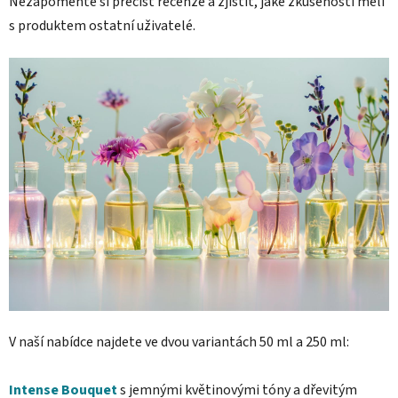
Nezapomeňte si přečíst recenze a zjistit, jaké zkušenosti měli
s produktem ostatní uživatelé.
V naší nabídce najdete ve dvou variantách 50 ml a 250 ml:
Intense Bouquet
s jemnými květinovými tóny a dřevitým