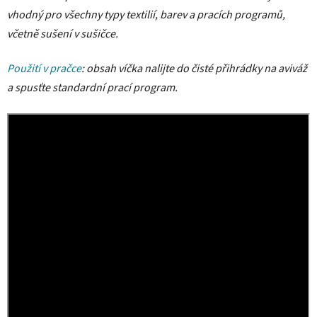
vhodný pro všechny typy textilií, barev a pracích programů,
včetně sušení v sušičce.
Použití v pračce
: obsah víčka nalijte do čisté přihrádky na aviváž
a spusťte standardní prací program.