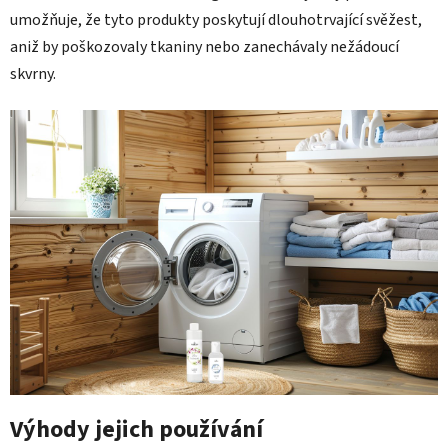
umožňuje, že tyto produkty poskytují dlouhotrvající svěžest,
aniž by poškozovaly tkaniny nebo zanechávaly nežádoucí
skvrny.
Výhody jejich používání