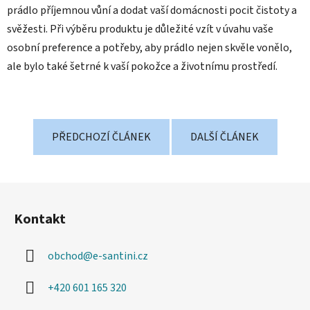
prádlo příjemnou vůní a dodat vaší domácnosti pocit čistoty a
svěžesti. Při výběru produktu je důležité vzít v úvahu vaše
osobní preference a potřeby, aby prádlo nejen skvěle vonělo,
ale bylo také šetrné k vaší pokožce a životnímu prostředí.
PŘEDCHOZÍ ČLÁNEK
DALŠÍ ČLÁNEK
Z
á
Kontakt
p
a
obchod
@
e-santini.cz
t
í
+420 601 165 320