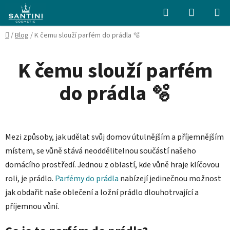
Přejít
Hledat
NÁKUPN
na
KOŠÍK
obsah
Domů
/
Blog
/
K čemu slouží parfém do prádla 🫧
K čemu slouží parfém
do prádla 🫧
Mezi způsoby, jak udělat svůj domov útulnějším a příjemnějším
místem, se vůně stává neoddělitelnou součástí našeho
domácího prostředí. Jednou z oblastí, kde vůně hraje klíčovou
roli, je prádlo.
Parfémy do prádla
nabízejí jedinečnou možnost
jak obdařit naše oblečení a ložní prádlo dlouhotrvající a
příjemnou vůní.