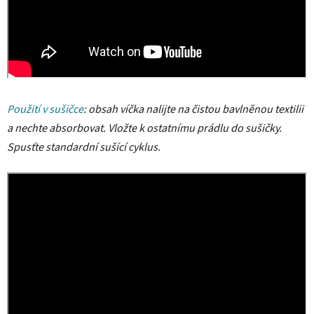
Použití v sušičce
: obsah víčka nalijte na čistou bavlněnou textilii
a nechte absorbovat. Vložte k ostatnímu prádlu do sušičky.
Spusťte standardní sušící cyklus.