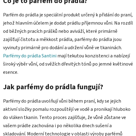
Co je to parfém do prádla?
Parfém do prádla je speciální produkt určený k přidání do praní,
jehož hlavním účelem je dodat prádlu příjemnou vůni. Na rozdíl
od běžných pracích prášků nebo aviváží, které primárně
zajišťují čistotu a měkkost prádla, parfémy do prádla jsou
vyvinuty primárně pro dodání a udržení vůně ve tkaninách.
Parfémy do prádla Santini
mají tekutou konzistenci a nabízejí
široký výběr vůní, od svěžích dřevitých tónů po jemné květinové
esence.
Jak parfémy do prádla fungují?
Parfémy do prádla uvolňují vůni během praní, kdy se jejich
aktivní složky pomalu rozpouštějí ve vodě a pronikají hluboko
do vláken tkanin. Tento proces zajišťuje, že vůně zůstane ve
vašem prádle zachována i po několika dnech sušení a
skladování. Moderní technologie v oblasti výroby parfémů